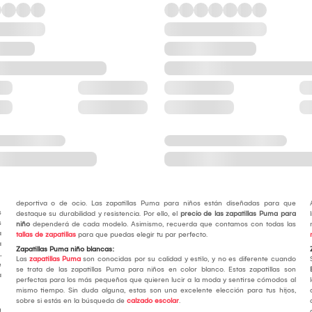
deportiva o de ocio. Las zapatillas Puma para niños están diseñadas para que
s
destaque su durabilidad y resistencia. Por ello, el
precio de las zapatillas Puma para
s
niño
dependerá de cada modelo. Asimismo, recuerda que contamos con todas las
a
tallas de zapatillas
para que puedas elegir tu par perfecto.
a
Zapatillas Puma niño blancas:
.
Las
zapatillas Puma
son conocidas por su calidad y estilo, y no es diferente cuando
e
se trata de las zapatillas Puma para niños en color blanco. Estas zapatillas son
a
perfectas para los más pequeños que quieren lucir a la moda y sentirse cómodos al
mismo tiempo. Sin duda alguna, estas son una excelente elección para tus hijos,
sobre si estás en la búsqueda de
calzado escolar
.
u