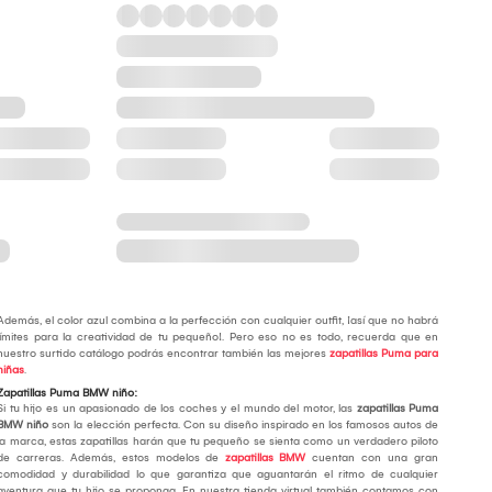
Además, el color azul combina a la perfección con cualquier outfit, ¡así que no habrá
límites para la creatividad de tu pequeño!. Pero eso no es todo, recuerda que en
nuestro surtido catálogo podrás encontrar también las mejores
zapatillas Puma para
niñas
.
Zapatillas Puma BMW niño:
Si tu hijo es un apasionado de los coches y el mundo del motor, las
zapatillas Puma
BMW niño
son la elección perfecta. Con su diseño inspirado en los famosos autos de
la marca, estas zapatillas harán que tu pequeño se sienta como un verdadero piloto
de carreras. Además, estos modelos de
zapatillas BMW
cuentan con una gran
comodidad y durabilidad lo que garantiza que aguantarán el ritmo de cualquier
aventura que tu hijo se proponga. En nuestra tienda virtual también contamos con