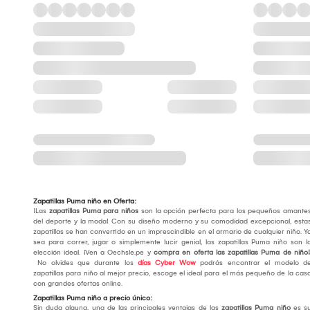
Zapatillas Puma niño en Oferta:
¡Las
zapatillas Puma para niños
son la opción perfecta para los pequeños amante
del deporte y la moda! Con su diseño moderno y su comodidad excepcional, esta
zapatillas se han convertido en un imprescindible en el armario de cualquier niño. Y
sea para correr, jugar o simplemente lucir genial, las zapatillas Puma niño son l
elección ideal. ¡Ven a Oechsle.pe y
compra en oferta las zapatillas Puma de niño!
No olvides que durante los
días Cyber Wow
podrás encontrar el modelo d
zapatillas para niño al mejor precio, escoge el ideal para el más pequeño de la cas
con grandes ofertas online.
Zapatillas Puma niño a precio único:
Sin duda alguna, una de las principales ventajas de las
zapatillas Puma niño
es s