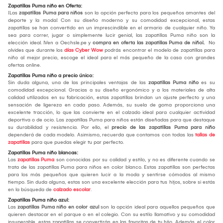
Zapatillas Puma niño en Oferta:
¡Las
zapatillas Puma para niños
son la opción perfecta para los pequeños amantes del
deporte y la moda! Con su diseño moderno y su comodidad excepcional, estas
zapatillas se han convertido en un imprescindible en el armario de cualquier niño. Ya
sea para correr, jugar o simplemente lucir genial, las zapatillas Puma niño son la
elección ideal. ¡Ven a Oechsle.pe y
compra en oferta las zapatillas Puma de niño!.
No
olvides que durante los
días Cyber Wow
podrás encontrar el modelo de zapatillas para
niño al mejor precio, escoge el ideal para el más pequeño de la casa con grandes
ofertas online.
Zapatillas Puma niño a precio único:
Sin duda alguna, una de las principales ventajas de las
zapatillas Puma niño
es su
comodidad excepcional. Gracias a su diseño ergonómico y a los materiales de alta
calidad utilizados en su fabricación, estas zapatillas brindan un ajuste perfecto y una
sensación de ligereza en cada paso. Además, su suela de goma proporciona una
excelente tracción, lo que las convierte en el calzado ideal para cualquier actividad
deportiva o de ocio. Las zapatillas Puma para niños están diseñadas para que destaque
su durabilidad y resistencia. Por ello, el
precio de las zapatillas Puma para niño
dependerá de cada modelo. Asimismo, recuerda que contamos con todas las
tallas de
zapatillas
para que puedas elegir tu par perfecto.
Zapatillas Puma niño blancas:
Las
zapatillas Puma
son conocidas por su calidad y estilo, y no es diferente cuando se
trata de las zapatillas Puma para niños en color blanco. Estas zapatillas son perfectas
para los más pequeños que quieren lucir a la moda y sentirse cómodos al mismo
tiempo. Sin duda alguna, estas son una excelente elección para tus hijos, sobre si estás
en la búsqueda de
calzado escolar
.
Zapatillas Puma niño azul:
Las
zapatillas Puma niño en color azul
son la opción ideal para aquellos pequeños que
quieren destacar en el parque o en el colegio. Con su estilo llamativo y su comodidad
insuperable, estas zapatillas se convertirán en las favoritas de tu hijo. Además, el color