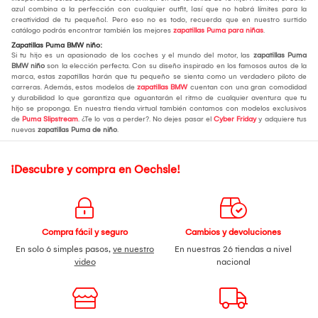
azul combina a la perfección con cualquier outfit, ¡así que no habrá límites para la
creatividad de tu pequeño!. Pero eso no es todo, recuerda que en nuestro surtido
catálogo podrás encontrar también las mejores
zapatillas Puma para niñas
.
Zapatillas Puma BMW niño:
Si tu hijo es un apasionado de los coches y el mundo del motor, las
zapatillas Puma
BMW niño
son la elección perfecta. Con su diseño inspirado en los famosos autos de la
marca, estas zapatillas harán que tu pequeño se sienta como un verdadero piloto de
carreras. Además, estos modelos de
zapatillas BMW
cuentan con una gran comodidad
y durabilidad lo que garantiza que aguantarán el ritmo de cualquier aventura que tu
hijo se proponga. En nuestra tienda virtual también contamos con modelos exclusivos
de
Puma Slipstream
. ¿Te lo vas a perder?. No dejes pasar el
Cyber Friday
y adquiere tus
nuevas
zapatillas Puma de niño
.
¡Descubre y compra en Oechsle!
Compra fácil y seguro
Cambios y devoluciones
En solo 6 simples pasos,
ve nuestro
En nuestras 26 tiendas a nivel
video
nacional