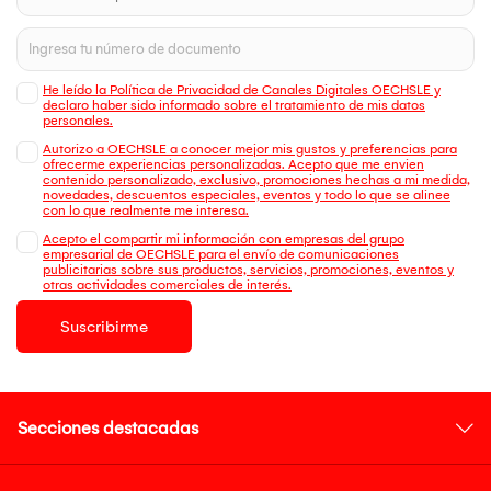
He leído la Política de Privacidad de Canales Digitales OECHSLE y
declaro haber sido informado sobre el tratamiento de mis datos
personales.
Autorizo a OECHSLE a conocer mejor mis gustos y preferencias para
ofrecerme experiencias personalizadas. Acepto que me envien
contenido personalizado, exclusivo, promociones hechas a mi medida,
novedades, descuentos especiales, eventos y todo lo que se alinee
con lo que realmente me interesa.
Acepto el compartir mi información con empresas del grupo
empresarial de OECHSLE para el envío de comunicaciones
publicitarias sobre sus productos, servicios, promociones, eventos y
otras actividades comerciales de interés.
Suscribirme
Secciones destacadas