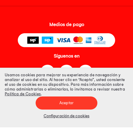
Medios de pago
Síguenos en
Usamos cookies para mejorar su experiencia de navegación y
analizar el uso del sitio. Al hacer clic en “Acepto”, usted consiente
el uso de cookies en su dispositivo. Para más información sobre
cómo administrarlas o eliminarlas, lo invitamos a revisar nuestra
Política de Cookies
.
Tienda 100% Segura
Aceptar
Tiendas Peruanas S.A. R.U.C. Nº 20493020618. Todos los derechos
reservados. Av. Aviación 2405 Piso 3, San Borja
Configuración de cookies
Precios disponibles solo en www.oechsle.pe. Precios online publicados
pueden incluir descuento adicional. Precios sujetos a variaciones sin
previo aviso. Productos sujetos a disponibilidad de stock
El Oficial de Protección de Datos Personales de Tiendas Peruanas S.A.