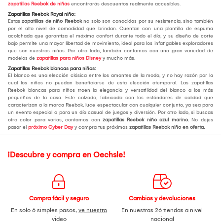
zapatillas Reebok de niñas
encontrarás descuentos realmente accesibles.
Zapatillas Reebok Royal niño:
Estas
zapatillas de niño Reebok
no solo son conocidas por su resistencia, sino también
por el alto nivel de comodidad que brindan. Cuentan con una plantilla de espuma
acolchada que garantiza el máximo confort durante todo el día, y su diseño de corte
bajo permite una mayor libertad de movimiento, ideal para los infatigables exploradores
que son nuestros niños. Por otro lado, también contamos con una gran variedad de
modelos de
zapatillas para niños Disney
y mucho más.
Zapatillas Reebok blancas para niños:
El blanco es una elección clásica entre los amantes de la moda, y no hay razón por la
cual los niños no puedan beneficiarse de esta elección atemporal. Las zapatillas
Reebok blancas para niños traen la elegancia y versatilidad del blanco a los más
pequeños de la casa. Este calzado, fabricado con los estándares de calidad que
caracterizan a la marca Reebok, luce espectacular con cualquier conjunto, ya sea para
un evento especial o para un día casual de juegos y diversión. Por otro lado, si buscas
otro color para varias, contamos con
zapatillas Reebok niño azul marino.
No dejes
pasar el
próximo Cyber Day
y compra tus próximas
zapatillas Reebok niño en oferta.
¡Descubre y compra en Oechsle!
Compra fácil y seguro
Cambios y devoluciones
En solo 6 simples pasos,
ve nuestro
En nuestras 26 tiendas a nivel
video
nacional