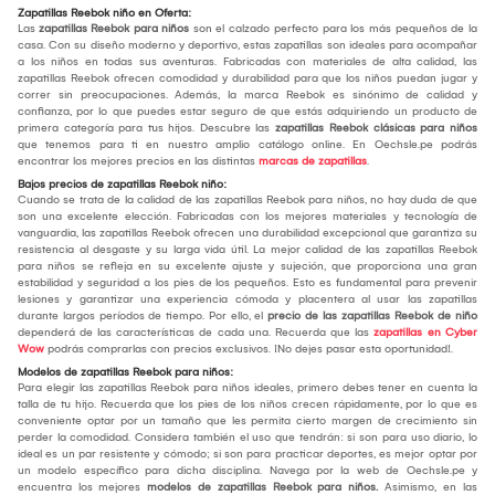
Zapatillas Reebok niño en Oferta:
Las
zapatillas Reebok para niños
son el calzado perfecto para los más pequeños de la
casa. Con su diseño moderno y deportivo, estas zapatillas son ideales para acompañar
a los niños en todas sus aventuras. Fabricadas con materiales de alta calidad, las
zapatillas Reebok ofrecen comodidad y durabilidad para que los niños puedan jugar y
correr sin preocupaciones. Además, la marca Reebok es sinónimo de calidad y
confianza, por lo que puedes estar seguro de que estás adquiriendo un producto de
primera categoría para tus hijos. Descubre las
zapatillas Reebok clásicas para niños
que tenemos para ti en nuestro amplio catálogo online. En Oechsle.pe podrás
encontrar los mejores precios en las distintas
marcas de zapatillas
.
Bajos precios de zapatillas Reebok niño:
Cuando se trata de la calidad de las zapatillas Reebok para niños, no hay duda de que
son una excelente elección. Fabricadas con los mejores materiales y tecnología de
vanguardia, las zapatillas Reebok ofrecen una durabilidad excepcional que garantiza su
resistencia al desgaste y su larga vida útil. La mejor calidad de las zapatillas Reebok
para niños se refleja en su excelente ajuste y sujeción, que proporciona una gran
estabilidad y seguridad a los pies de los pequeños. Esto es fundamental para prevenir
lesiones y garantizar una experiencia cómoda y placentera al usar las zapatillas
durante largos períodos de tiempo. Por ello, el
precio de las zapatillas Reebok de niño
dependerá de las características de cada una. Recuerda que las
zapatillas en Cyber
Wow
podrás comprarlas con precios exclusivos. ¡No dejes pasar esta oportunidad!.
Modelos de zapatillas Reebok para niños:
Para elegir las zapatillas Reebok para niños ideales, primero debes tener en cuenta la
talla de tu hijo. Recuerda que los pies de los niños crecen rápidamente, por lo que es
conveniente optar por un tamaño que les permita cierto margen de crecimiento sin
perder la comodidad. Considera también el uso que tendrán: si son para uso diario, lo
ideal es un par resistente y cómodo; si son para practicar deportes, es mejor optar por
un modelo específico para dicha disciplina. Navega por la web de Oechsle.pe y
encuentra los mejores
modelos de zapatillas Reebok para niños.
Asimismo, en las