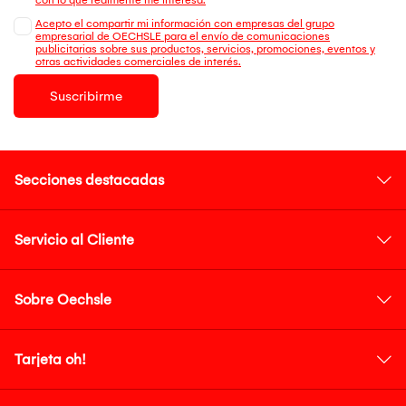
Acepto el compartir mi información con empresas del grupo
empresarial de OECHSLE para el envío de comunicaciones
publicitarias sobre sus productos, servicios, promociones, eventos y
otras actividades comerciales de interés.
Suscribirme
Secciones destacadas
Servicio al Cliente
Sobre Oechsle
Tarjeta oh!