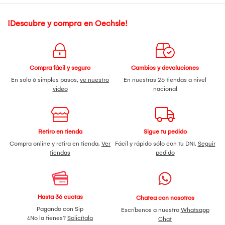
¡Descubre y compra en Oechsle!
Compra fácil y seguro
Cambios y devoluciones
En solo 6 simples pasos,
ve nuestro
En nuestras 26 tiendas a nivel
video
nacional
Retiro en tienda
Sigue tu pedido
Compra online y retira en tienda.
Ver
Fácil y rápido sólo con tu DNI.
Seguir
tiendas
pedido
Hasta 36 cuotas
Chatea con nosotros
Pagando con Sip
Escríbenos a nuestro
Whatsapp
¿No la tienes?
Solicítala
Chat