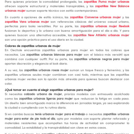
Para quienes priorizan la comodidad prolongada, las
zapatillas Puma mujer urbanas
ofrecen soporte estructural y materiales transpirables, y las
zapatillas New Balance
urbanas mujer
suman soporte técnico con estilo contemporáneo.
En cuanto a opciones de estilo icónico, las
zapatillas Converse urbanas mujer
y las
zapatillas Vans urbanas mujer
son referencias clásicas del universo casual urbano,
perfectas para looks versátiles. Por su parte, las
zapatillas urbanas mujer Reebok
fusionan lo deportivo y lo urbano con buena amortiguación para el día a día. Y para
quienes buscan una alternativa accesible, las
zapatillas New Athletic urbanas mujer
son una opción práctica para el uso diario en la ciudad.
Colores de zapatillas urbanas de mujer
En Oechsle encuentras zapatillas urbanas para mujer en todos los colores que
necesitas. Las
zapatillas urbanas blancas para mujer
son el básico más versátil que
combina con cualquier outfit. Por su parte, las
zapatillas urbanas negras para mujer
aportan discreción y elegancia al look diario.
A su vez, las
zapatillas urbanas rosas mujer
suman un toque fresco y femenino; y las
zapatillas urbanas azules mujer combinan con casi todo, mientras que las zapatillas
urbanas mujer verdes son la opción más atrevida para quienes buscan destacar con
color.
¿Qué tomar en cuenta al elegir zapatillas urbanas para mujer?
Si necesitas
calzado urbano de mujer
, prioriza modelos con entresuela acolchada
como las
zapatillas urbanas ligeras para mujer
que reduzcan la fatiga en cada paso.
Un diseño bien amortiguado marca la diferencia en jornadas largas, ya sea explorando
la ciudad o cumpliendo con tu rutina diaria.
Si en cambio buscas
tenis urbanos mujer para el trabajo
o necesitas
zapatillas urbanas
mujer para estar de pie todo el día
, opta por modelos con soporte plantar reforzado y
materiales resistentes que acompañen tus horas de actividad sin comprometer la
comodidad. La estabilidad y la transpirabilidad son clave en estos casos.