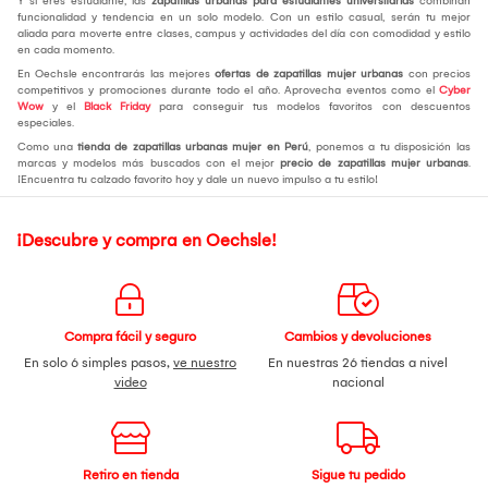
Y si eres estudiante, las
zapatillas urbanas para estudiantes universitarias
combinan
funcionalidad y tendencia en un solo modelo. Con un estilo casual, serán tu mejor
aliada para moverte entre clases, campus y actividades del día con comodidad y estilo
en cada momento.
En Oechsle encontrarás las mejores
ofertas de zapatillas mujer urbanas
con precios
competitivos y promociones durante todo el año. Aprovecha eventos como el
Cyber
Wow
y el
Black Friday
para conseguir tus modelos favoritos con descuentos
especiales.
Como una
tienda de zapatillas urbanas mujer en Perú
, ponemos a tu disposición las
marcas y modelos más buscados con el mejor
precio de zapatillas mujer urbanas
.
¡Encuentra tu calzado favorito hoy y dale un nuevo impulso a tu estilo!
¡Descubre y compra en Oechsle!
Compra fácil y seguro
Cambios y devoluciones
En solo 6 simples pasos,
ve nuestro
En nuestras 26 tiendas a nivel
video
nacional
Retiro en tienda
Sigue tu pedido