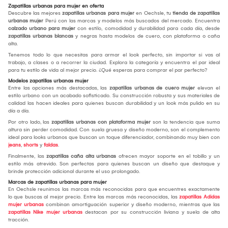
Zapatillas urbanas para mujer en oferta
Descubre las mejores
zapatillas urbanas para mujer
en Oechsle, tu
tienda de zapatillas
urbanas mujer
Perú con las marcas y modelos más buscados del mercado. Encuentra
calzado urbano para mujer
con estilo, comodidad y durabilidad para cada día, desde
zapatillas urbanas blancas
y negras hasta modelos de cuero, con plataforma o caña
alta.
Tenemos todo lo que necesitas para armar el look perfecto, sin importar si vas al
trabajo, a clases o a recorrer la ciudad. Explora la categoría y encuentra el par ideal
para tu estilo de vida al mejor precio. ¿Qué esperas para comprar el par perfecto?
Modelos zapatillas urbanas mujer
Entre las opciones más destacadas, las
zapatillas urbanas de cuero mujer
elevan el
estilo urbano con un acabado sofisticado. Su construcción robusta y sus materiales de
calidad las hacen ideales para quienes buscan durabilidad y un look más pulido en su
día a día.
Por otro lado, las
zapatillas urbanas con plataforma mujer
son la tendencia que suma
altura sin perder comodidad. Con suela gruesa y diseño moderno, son el complemento
ideal para looks urbanos que buscan un toque diferenciador, combinando muy bien con
jeans
,
shorts
y
faldas
.
Finalmente, las
zapatillas caña alta urbanas
ofrecen mayor soporte en el tobillo y un
estilo más atrevido. Son perfectas para quienes buscan un diseño que destaque y
brinde protección adicional durante el uso prolongado.
Marcas de zapatillas urbanas para mujer
En Oechsle reunimos las marcas más reconocidas para que encuentres exactamente
lo que buscas al mejor precio. Entre las marcas más reconocidas, las
zapatillas Adidas
mujer urbanas
combinan amortiguación superior y diseño moderno, mientras que las
zapatillas Nike mujer urbanas
destacan por su construcción liviana y suela de alta
tracción.