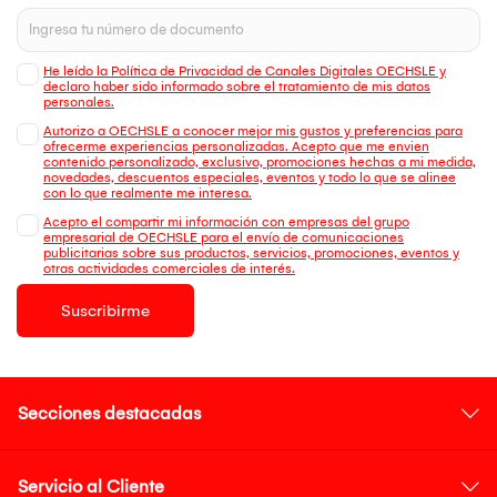
He leído la Política de Privacidad de Canales Digitales OECHSLE y
declaro haber sido informado sobre el tratamiento de mis datos
personales.
Autorizo a OECHSLE a conocer mejor mis gustos y preferencias para
ofrecerme experiencias personalizadas. Acepto que me envien
contenido personalizado, exclusivo, promociones hechas a mi medida,
novedades, descuentos especiales, eventos y todo lo que se alinee
con lo que realmente me interesa.
Acepto el compartir mi información con empresas del grupo
empresarial de OECHSLE para el envío de comunicaciones
publicitarias sobre sus productos, servicios, promociones, eventos y
otras actividades comerciales de interés.
Suscribirme
Secciones destacadas
Servicio al Cliente