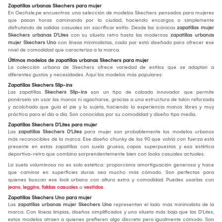
Zapatillas urbanas Skechers para mujer
En Oechsle.pe encuentras una selección de modelos Skechers pensados para mujeres
que pasan horas caminando por la ciudad, haciendo encargos o simplemente
disfrutando de salidas casuales sin sacrificar estilo. Desde las icónicas
zapatillas mujer
Skechers urbanas D'Lites
con su silueta retro hasta las modernas
zapatillas urbanas
mujer Skechers Uno
con líneas minimalistas, cada par está diseñado para ofrecer ese
nivel de comodidad que caracteriza a la marca.
Últimos modelos de zapatillas urbanas Skechers para mujer
La colección urbana de Skechers ofrece variedad de estilos que se adaptan a
diferentes gustos y necesidades. Aquí los modelos más populares:
Zapatillas Skechers Slip-ins
Las zapatillas
Skechers Slip-ins
son un tipo de calzado innovador que permite
ponérselo sin usar las manos ni agacharse, gracias a una estructura de talón reforzada
y acolchada que guía el pie y lo sujeta, haciendo la experiencia manos libres y muy
práctica para el día a día. Son conocidas por su comodidad y diseño tipo media.
Zapatillas Skechers D’Lites para mujer
Las
zapatillas Skechers D'Lites
para mujer son probablemente los modelos urbanos
más reconocibles de la marca. Ese diseño chunky de los 90 que volvió con fuerza está
presente en estas zapatillas con suela gruesa, capas superpuestas y esa estética
deportiva-retro que combina sorprendentemente bien con looks casuales actuales.
La suela voluminosa no es solo estética: proporciona amortiguación generosa y hace
que caminar en superficies duras sea mucho más cómodo. Son perfectas para
quienes buscan ese look urbano con altura extra y comodidad. Puedes usarlas con
jeans
,
leggins
,
faldas casuales
o
vestidos
.
Zapatillas Skechers Uno para mujer
Las
zapatillas urbanas mujer Skechers Uno
representan el lado más minimalista de la
marca. Con líneas limpias, diseños simplificados y una silueta más baja que las D'Lites,
estos modelos atraen a quienes prefieren algo discreto pero igualmente cómodo. Son