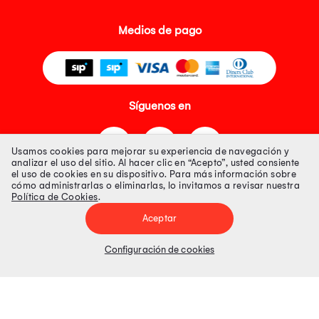
Medios de pago
Síguenos en
Usamos cookies para mejorar su experiencia de navegación y
analizar el uso del sitio. Al hacer clic en “Acepto”, usted consiente
el uso de cookies en su dispositivo. Para más información sobre
cómo administrarlas o eliminarlas, lo invitamos a revisar nuestra
Política de Cookies
.
Tienda 100% Segura
Aceptar
Tiendas Peruanas S.A. R.U.C. Nº 20493020618. Todos los derechos
reservados. Av. Aviación 2405 Piso 3, San Borja
Configuración de cookies
Precios disponibles solo en www.oechsle.pe. Precios online publicados
pueden incluir descuento adicional. Precios sujetos a variaciones sin
previo aviso. Productos sujetos a disponibilidad de stock
El Oficial de Protección de Datos Personales de Tiendas Peruanas S.A.
identificada con RUC No. 20493020618 es el señor Juan Diego Gavelan
Zegarra identificado con D.N.I. N° 45218133, cuyo correo corporativo de
contacto es
oficial.protecciondedatos@oechsle.pe