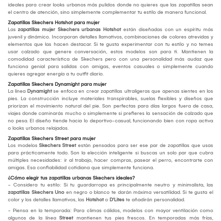
ideales para crear looks urbanos más pulidos donde no quieres que las zapatillas sean
el centro de atención, sino simplemente complementar tu estilo de manera funcional.
Zapatillas Skechers Hotshot para mujer
Las
zapatillas mujer Skechers urbanas Hotshot
están diseñadas con un espíritu más
juvenil y dinámico. Incorporan detalles llamativos, combinaciones de colores atrevidas y
elementos que las hacen destacar. Si te gusta experimentar con tu estilo y no temes
usar calzado que genere conversación, estos modelos son para ti. Mantienen la
comodidad característica de Skechers pero con una personalidad más audaz que
funciona genial para salidas con amigas, eventos casuales o simplemente cuando
quieres agregar energía a tu outfit diario.
Zapatillas Skechers Dynamight para mujer
La línea
Dynamight
se enfoca en crear zapatillas ultraligeras que apenas sientes en los
pies. La construcción incluye materiales transpirables, suelas flexibles y diseños que
priorizan el movimiento natural del pie. Son perfectas para días largos fuera de casa,
viajes donde caminarás mucho o simplemente si prefieres la sensación de calzado que
no pesa. El diseño tiende hacia lo deportivo-casual, funcionando bien con ropa activa
o looks urbanos relajados.
Zapatillas Skechers Street para mujer
Los modelos
Skechers Street
están pensados para ser ese par de zapatillas que usas
para prácticamente todo. Son la elección inteligente si buscas un solo par que cubra
múltiples necesidades: ir al trabajo, hacer compras, pasear el perro, encontrarte con
amigas. Esa confiabilidad cotidiana que simplemente funciona.
¿Cómo elegir tus zapatillas urbanas Skechers ideales?
- Considera tu estilo: Si tu guardarropa es principalmente neutro y minimalista, las
zapatillas Skechers Uno
en negro o blanco te darán máxima versatilidad. Si te gusta el
color y los detalles llamativos, las
Hotshot
o
D'Lites
te añadirán personalidad.
- Piensa en la temporada: Para climas cálidos, modelos con mayor ventilación como
algunos de la línea
Street
mantienen tus pies frescos. En temporadas más frías,