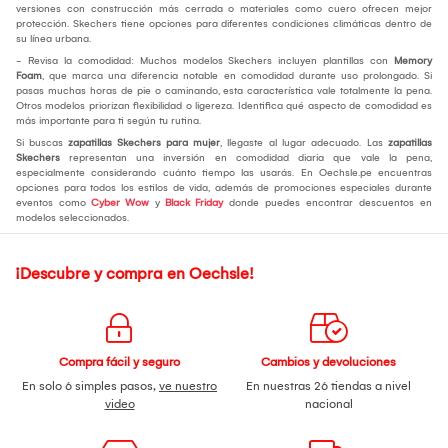
versiones con construcción más cerrada o materiales como cuero ofrecen mejor
protección. Skechers tiene opciones para diferentes condiciones climáticas dentro de
su línea urbana.
- Revisa la comodidad: Muchos modelos Skechers incluyen plantillas con
Memory
Foam
, que marca una diferencia notable en comodidad durante uso prolongado. Si
pasas muchas horas de pie o caminando, esta característica vale totalmente la pena.
Otros modelos priorizan flexibilidad o ligereza. Identifica qué aspecto de comodidad es
más importante para ti según tu rutina.
Si buscas
zapatillas Skechers para mujer
, llegaste al lugar adecuado. Las
zapatillas
Skechers
representan una inversión en comodidad diaria que vale la pena,
especialmente considerando cuánto tiempo las usarás. En Oechsle.pe encuentras
opciones para todos los estilos de vida, además de promociones especiales durante
eventos como
Cyber Wow
y
Black Friday
donde puedes encontrar descuentos en
modelos seleccionados.
¡Descubre y compra en Oechsle!
Compra fácil y seguro
Cambios y devoluciones
En solo 6 simples pasos,
ve nuestro
En nuestras 26 tiendas a nivel
video
nacional