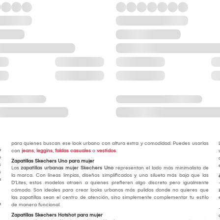
para quienes buscan ese look urbano con altura extra y comodidad. Puedes usarlas
a
con
jeans
,
leggins
,
faldas casuales
o
vestidos
.
o
Zapatillas Skechers Uno para mujer
s
Las
zapatillas urbanas mujer Skechers Uno
representan el lado más minimalista de
s
la marca. Con líneas limpias, diseños simplificados y una silueta más baja que las
á
D'Lites, estos modelos atraen a quienes prefieren algo discreto pero igualmente
cómodo. Son ideales para crear looks urbanos más pulidos donde no quieres que
las zapatillas sean el centro de atención, sino simplemente complementar tu estilo
a
de manera funcional.
Zapatillas Skechers Hotshot para mujer