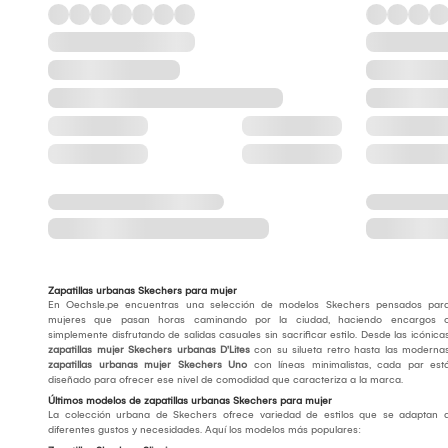
Zapatillas urbanas Skechers para mujer
En Oechsle.pe encuentras una selección de modelos Skechers pensados par
mujeres que pasan horas caminando por la ciudad, haciendo encargos 
simplemente disfrutando de salidas casuales sin sacrificar estilo. Desde las icónica
zapatillas mujer Skechers urbanas D'Lites
con su silueta retro hasta las moderna
zapatillas urbanas mujer Skechers Uno
con líneas minimalistas, cada par est
diseñado para ofrecer ese nivel de comodidad que caracteriza a la marca.
Últimos modelos de zapatillas urbanas Skechers para mujer
La colección urbana de Skechers ofrece variedad de estilos que se adaptan 
diferentes gustos y necesidades. Aquí los modelos más populares: