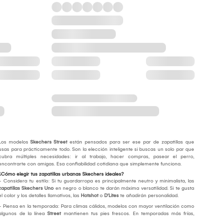
Los modelos
Skechers Street
están pensados para ser ese par de zapatillas que
usas para prácticamente todo. Son la elección inteligente si buscas un solo par que
cubra múltiples necesidades: ir al trabajo, hacer compras, pasear el perro,
encontrarte con amigas. Esa confiabilidad cotidiana que simplemente funciona.
¿Cómo elegir tus zapatillas urbanas Skechers ideales?
- Considera tu estilo: Si tu guardarropa es principalmente neutro y minimalista, las
zapatillas Skechers Uno
en negro o blanco te darán máxima versatilidad. Si te gusta
el color y los detalles llamativos, las
Hotshot
o
D'Lites
te añadirán personalidad.
- Piensa en la temporada: Para climas cálidos, modelos con mayor ventilación como
algunos de la línea
Street
mantienen tus pies frescos. En temporadas más frías,