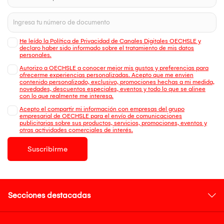
He leído la Política de Privacidad de Canales Digitales OECHSLE y
declaro haber sido informado sobre el tratamiento de mis datos
personales.
Autorizo a OECHSLE a conocer mejor mis gustos y preferencias para
ofrecerme experiencias personalizadas. Acepto que me envien
contenido personalizado, exclusivo, promociones hechas a mi medida,
novedades, descuentos especiales, eventos y todo lo que se alinee
con lo que realmente me interesa.
Acepto el compartir mi información con empresas del grupo
empresarial de OECHSLE para el envío de comunicaciones
publicitarias sobre sus productos, servicios, promociones, eventos y
otras actividades comerciales de interés.
Suscribirme
Secciones destacadas