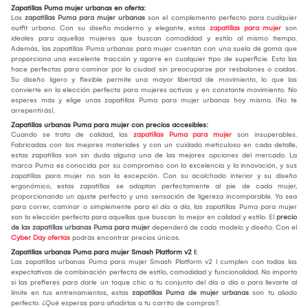
Zapatillas Puma mujer urbanas en oferta:
Las
zapatillas Puma para mujer urbanas
son el complemento perfecto para cualquier
outfit urbano. Con su diseño moderno y elegante, estas
zapatillas para mujer
son
ideales para aquellas mujeres que buscan comodidad y estilo al mismo tiempo.
Además, las zapatillas Puma urbanas para mujer cuentan con una suela de goma que
proporciona una excelente tracción y agarre en cualquier tipo de superficie. Esto las
hace perfectas para caminar por la ciudad sin preocuparse por resbalones o caídas.
Su diseño ligero y flexible permite una mayor libertad de movimiento, lo que las
convierte en la elección perfecta para mujeres activas y en constante movimiento. No
esperes más y elige unas zapatillas Puma para mujer urbanas hoy mismo. ¡No te
arrepentirás!.
Zapatillas urbanas Puma para mujer con precios accesibles:
Cuando se trata de calidad, las
zapatillas Puma para mujer
son insuperables.
Fabricadas con los mejores materiales y con un cuidado meticuloso en cada detalle,
estas zapatillas son sin duda alguna una de las mejores opciones del mercado. La
marca Puma es conocida por su compromiso con la excelencia y la innovación, y sus
zapatillas para mujer no son la excepción. Con su acolchado interior y su diseño
ergonómico, estas zapatillas se adaptan perfectamente al pie de cada mujer,
proporcionando un ajuste perfecto y una sensación de ligereza incomparable. Ya sea
para correr, caminar o simplemente para el día a día, las zapatillas Puma para mujer
son la elección perfecta para aquellas que buscan lo mejor en calidad y estilo. El
precio
de las
zapatillas urbanas Puma para mujer
dependerá de cada modelo y diseño. Con el
Cyber Day ofertas
podrás encontrar precios únicos.
Zapatillas urbanas Puma para mujer Smash Platform v2 l:
Las zapatillas urbanas Puma para mujer Smash Platform v2 l cumplen con todas las
expectativas de combinación perfecta de estilo, comodidad y funcionalidad. No importa
si las prefieres para darle un toque chic a tu conjunto del día a día o para llevarte al
límite en tus entrenamientos, estas
zapatillas Puma de mujer urbanas
son tu aliado
perfecto. ¿Qué esperas para añadirlas a tu carrito de compras?.