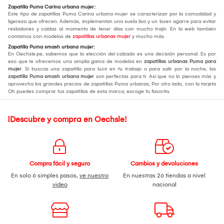
Zapatilla Puma Carina urbana mujer:
Este tipo de zapatillas Puma Carina urbana mujer se caracterizan por la comodidad y
ligereza que ofrecen. Además, implementan una suela lisa y un buen agarre para evitar
resbalones y caídas al momento de tener días con mucho trajín. En la web también
contamos con modelos de
zapatillas urbanas mujer
y mucho más.
Zapatilla Puma smash urbana mujer:
En Oechsle.pe, sabemos que la elección del calzado es una decisión personal. Es por
eso que te ofrecemos una amplia gama de modelos en
zapatillas urbanas Puma para
mujer
. Si buscas una zapatilla para lucir en tu trabajo o para salir por la noche, las
zapatilla Puma smash urbana mujer
son perfectas para ti. Así que no lo pienses más y
aprovecha los grandes precios de zapatillas Puma urbanas
.
Por otro lado, con la tarjeta
Oh puedes comprar tus zapatillas de esta marca, escoge tu favorita.
¡Descubre y compra en Oechsle!
Compra fácil y seguro
Cambios y devoluciones
En solo 6 simples pasos,
ve nuestro
En nuestras 26 tiendas a nivel
video
nacional