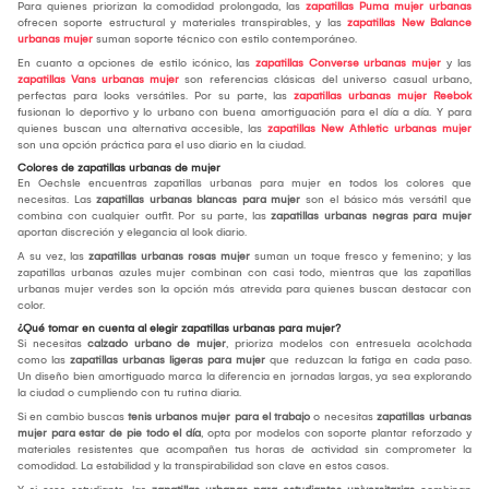
Para quienes priorizan la comodidad prolongada, las
zapatillas Puma mujer urbanas
ofrecen soporte estructural y materiales transpirables, y las
zapatillas New Balance
urbanas mujer
suman soporte técnico con estilo contemporáneo.
En cuanto a opciones de estilo icónico, las
zapatillas Converse urbanas mujer
y las
zapatillas Vans urbanas mujer
son referencias clásicas del universo casual urbano,
perfectas para looks versátiles. Por su parte, las
zapatillas urbanas mujer Reebok
fusionan lo deportivo y lo urbano con buena amortiguación para el día a día. Y para
quienes buscan una alternativa accesible, las
zapatillas New Athletic urbanas mujer
son una opción práctica para el uso diario en la ciudad.
Colores de zapatillas urbanas de mujer
En Oechsle encuentras zapatillas urbanas para mujer en todos los colores que
necesitas. Las
zapatillas urbanas blancas para mujer
son el básico más versátil que
combina con cualquier outfit. Por su parte, las
zapatillas urbanas negras para mujer
aportan discreción y elegancia al look diario.
A su vez, las
zapatillas urbanas rosas mujer
suman un toque fresco y femenino; y las
zapatillas urbanas azules mujer combinan con casi todo, mientras que las zapatillas
urbanas mujer verdes son la opción más atrevida para quienes buscan destacar con
color.
¿Qué tomar en cuenta al elegir zapatillas urbanas para mujer?
Si necesitas
calzado urbano de mujer
, prioriza modelos con entresuela acolchada
como las
zapatillas urbanas ligeras para mujer
que reduzcan la fatiga en cada paso.
Un diseño bien amortiguado marca la diferencia en jornadas largas, ya sea explorando
la ciudad o cumpliendo con tu rutina diaria.
Si en cambio buscas
tenis urbanos mujer para el trabajo
o necesitas
zapatillas urbanas
mujer para estar de pie todo el día
, opta por modelos con soporte plantar reforzado y
materiales resistentes que acompañen tus horas de actividad sin comprometer la
comodidad. La estabilidad y la transpirabilidad son clave en estos casos.