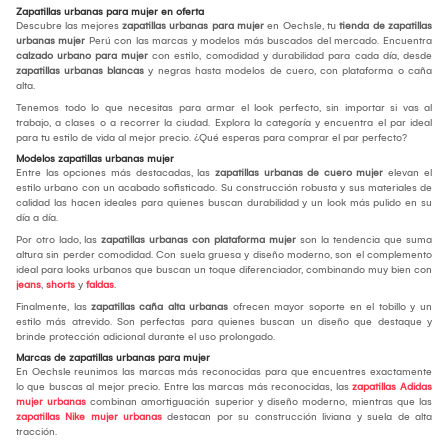
Zapatillas urbanas para mujer en oferta
Descubre las mejores
zapatillas urbanas para mujer
en Oechsle, tu
tienda de zapatillas
urbanas mujer
Perú con las marcas y modelos más buscados del mercado. Encuentra
calzado urbano para mujer
con estilo, comodidad y durabilidad para cada día, desde
zapatillas urbanas blancas
y negras hasta modelos de cuero, con plataforma o caña
alta.
Tenemos todo lo que necesitas para armar el look perfecto, sin importar si vas al
trabajo, a clases o a recorrer la ciudad. Explora la categoría y encuentra el par ideal
para tu estilo de vida al mejor precio. ¿Qué esperas para comprar el par perfecto?
Modelos zapatillas urbanas mujer
Entre las opciones más destacadas, las
zapatillas urbanas de cuero mujer
elevan el
estilo urbano con un acabado sofisticado. Su construcción robusta y sus materiales de
calidad las hacen ideales para quienes buscan durabilidad y un look más pulido en su
día a día.
Por otro lado, las
zapatillas urbanas con plataforma mujer
son la tendencia que suma
altura sin perder comodidad. Con suela gruesa y diseño moderno, son el complemento
ideal para looks urbanos que buscan un toque diferenciador, combinando muy bien con
jeans
,
shorts
y
faldas
.
Finalmente, las
zapatillas caña alta urbanas
ofrecen mayor soporte en el tobillo y un
estilo más atrevido. Son perfectas para quienes buscan un diseño que destaque y
brinde protección adicional durante el uso prolongado.
Marcas de zapatillas urbanas para mujer
En Oechsle reunimos las marcas más reconocidas para que encuentres exactamente
lo que buscas al mejor precio. Entre las marcas más reconocidas, las
zapatillas Adidas
mujer urbanas
combinan amortiguación superior y diseño moderno, mientras que las
zapatillas Nike mujer urbanas
destacan por su construcción liviana y suela de alta
tracción.