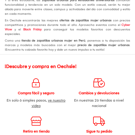
Y si eres estudiante, las
zapatillas urbanas para estudiantes universitarias
combinan
funcionalidad y tendencia en un solo modelo. Con un estilo casual, serán tu mejor
aliada para moverte entre clases, campus y actividades del día con comodidad y estilo
en cada momento.
En Oechsle encontrarás las mejores
ofertas de zapatillas mujer urbanas
con precios
competitivos y promociones durante todo el año. Aprovecha eventos como el
Cyber
Wow
y el
Black Friday
para conseguir tus modelos favoritos con descuentos
especiales.
Como una
tienda de zapatillas urbanas mujer en Perú
, ponemos a tu disposición las
marcas y modelos más buscados con el mejor
precio de zapatillas mujer urbanas
.
¡Encuentra tu calzado favorito hoy y dale un nuevo impulso a tu estilo!
¡Descubre y compra en Oechsle!
Compra fácil y seguro
Cambios y devoluciones
En solo 6 simples pasos,
ve nuestro
En nuestras 26 tiendas a nivel
video
nacional
Retiro en tienda
Sigue tu pedido