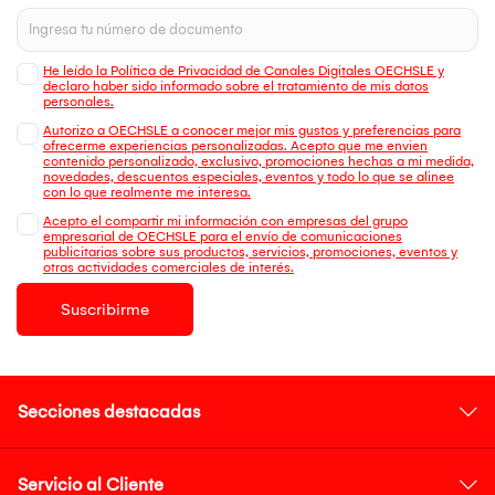
He leído la Política de Privacidad de Canales Digitales OECHSLE y
declaro haber sido informado sobre el tratamiento de mis datos
personales.
Autorizo a OECHSLE a conocer mejor mis gustos y preferencias para
ofrecerme experiencias personalizadas. Acepto que me envien
contenido personalizado, exclusivo, promociones hechas a mi medida,
novedades, descuentos especiales, eventos y todo lo que se alinee
con lo que realmente me interesa.
Acepto el compartir mi información con empresas del grupo
empresarial de OECHSLE para el envío de comunicaciones
publicitarias sobre sus productos, servicios, promociones, eventos y
otras actividades comerciales de interés.
Suscribirme
Secciones destacadas
Servicio al Cliente