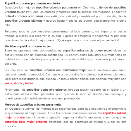
Zapatillas urbanas para mujer en oferta
Descubre las mejores
zapatillas urbanas para mujer
en Oechsle, tu
tienda de zapatillas
urbanas mujer
Perú con las marcas y modelos más buscados del mercado. Encuentra
calzado urbano para mujer
con estilo, comodidad y durabilidad para cada día, desde
zapatillas urbanas blancas
y negras hasta modelos de cuero, con plataforma o caña
alta.
Tenemos todo lo que necesitas para armar el look perfecto, sin importar si vas al
trabajo, a clases o a recorrer la ciudad. Explora la categoría y encuentra el par ideal
para tu estilo de vida al mejor precio. ¿Qué esperas para comprar el par perfecto?
Modelos zapatillas urbanas mujer
Entre las opciones más destacadas, las
zapatillas urbanas de cuero mujer
elevan el
estilo urbano con un acabado sofisticado. Su construcción robusta y sus materiales de
calidad las hacen ideales para quienes buscan durabilidad y un look más pulido en su
día a día.
Por otro lado, las
zapatillas urbanas con plataforma mujer
son la tendencia que suma
altura sin perder comodidad. Con suela gruesa y diseño moderno, son el complemento
ideal para looks urbanos que buscan un toque diferenciador, combinando muy bien con
jeans
,
shorts
y
faldas
.
Finalmente, las
zapatillas caña alta urbanas
ofrecen mayor soporte en el tobillo y un
estilo más atrevido. Son perfectas para quienes buscan un diseño que destaque y
brinde protección adicional durante el uso prolongado.
Marcas de zapatillas urbanas para mujer
En Oechsle reunimos las marcas más reconocidas para que encuentres exactamente
lo que buscas al mejor precio. Entre las marcas más reconocidas, las
zapatillas Adidas
mujer urbanas
combinan amortiguación superior y diseño moderno, mientras que las
zapatillas Nike mujer urbanas
destacan por su construcción liviana y suela de alta
tracción.