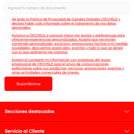
He leído la Política de Privacidad de Canales Digitales OECHSLE y
declaro haber sido informado sobre el tratamiento de mis datos
personales.
Autorizo a OECHSLE a conocer mejor mis gustos y preferencias para
ofrecerme experiencias personalizadas. Acepto que me envien
contenido personalizado, exclusivo, promociones hechas a mi medida,
novedades, descuentos especiales, eventos y todo lo que se alinee
con lo que realmente me interesa.
Acepto el compartir mi información con empresas del grupo
empresarial de OECHSLE para el envío de comunicaciones
publicitarias sobre sus productos, servicios, promociones, eventos y
otras actividades comerciales de interés.
Suscribirme
Secciones destacadas
Servicio al Cliente