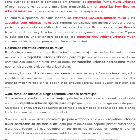
Para quienes priorizan la comodidad prolongada, las
zapatillas Puma mujer urbanas
ofrecen soporte estructural y materiales transpirables, y las
zapatillas New Balance
urbanas mujer
suman soporte técnico con estilo contemporáneo.
En cuanto a opciones de estilo icónico, las
zapatillas Converse urbanas mujer
y las
zapatillas Vans urbanas mujer
son referencias clásicas del universo casual urbano,
perfectas para looks versátiles. Por su parte, las
zapatillas urbanas mujer Reebok
fusionan lo deportivo y lo urbano con buena amortiguación para el día a día. Y para
quienes buscan una alternativa accesible, las
zapatillas New Athletic urbanas mujer
son una opción práctica para el uso diario en la ciudad.
Colores de zapatillas urbanas de mujer
En Oechsle encuentras zapatillas urbanas para mujer en todos los colores que
necesitas. Las
zapatillas urbanas blancas para mujer
son el básico más versátil que
combina con cualquier outfit. Por su parte, las
zapatillas urbanas negras para mujer
aportan discreción y elegancia al look diario.
A su vez, las
zapatillas urbanas rosas mujer
suman un toque fresco y femenino; y las
zapatillas urbanas azules mujer combinan con casi todo, mientras que las zapatillas
urbanas mujer verdes son la opción más atrevida para quienes buscan destacar con
color.
¿Qué tomar en cuenta al elegir zapatillas urbanas para mujer?
Si necesitas
calzado urbano de mujer
, prioriza modelos con entresuela acolchada
como las
zapatillas urbanas ligeras para mujer
que reduzcan la fatiga en cada paso.
Un diseño bien amortiguado marca la diferencia en jornadas largas, ya sea explorando
la ciudad o cumpliendo con tu rutina diaria.
Si en cambio buscas
tenis urbanos mujer para el trabajo
o necesitas
zapatillas urbanas
mujer para estar de pie todo el día
, opta por modelos con soporte plantar reforzado y
materiales resistentes que acompañen tus horas de actividad sin comprometer la
comodidad. La estabilidad y la transpirabilidad son clave en estos casos.