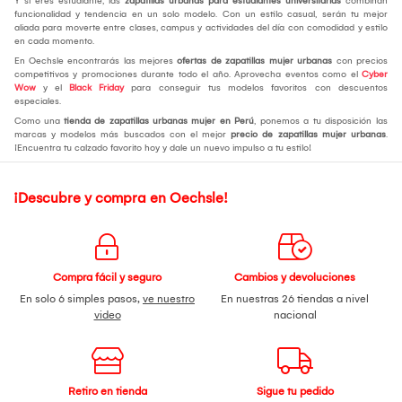
Y si eres estudiante, las
zapatillas urbanas para estudiantes universitarias
combinan
funcionalidad y tendencia en un solo modelo. Con un estilo casual, serán tu mejor
aliada para moverte entre clases, campus y actividades del día con comodidad y estilo
en cada momento.
En Oechsle encontrarás las mejores
ofertas de zapatillas mujer urbanas
con precios
competitivos y promociones durante todo el año. Aprovecha eventos como el
Cyber
Wow
y el
Black Friday
para conseguir tus modelos favoritos con descuentos
especiales.
Como una
tienda de zapatillas urbanas mujer en Perú
, ponemos a tu disposición las
marcas y modelos más buscados con el mejor
precio de zapatillas mujer urbanas
.
¡Encuentra tu calzado favorito hoy y dale un nuevo impulso a tu estilo!
¡Descubre y compra en Oechsle!
Compra fácil y seguro
Cambios y devoluciones
En solo 6 simples pasos,
ve nuestro
En nuestras 26 tiendas a nivel
video
nacional
Retiro en tienda
Sigue tu pedido