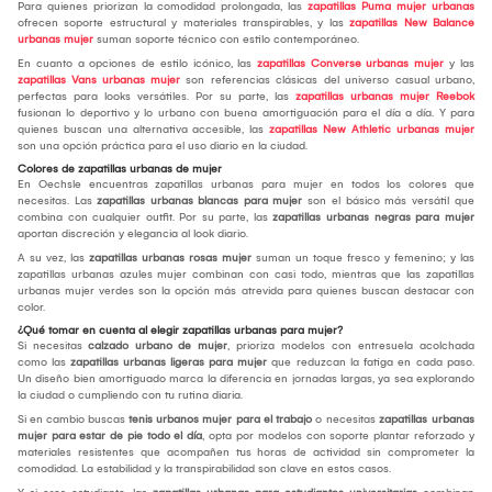
Para quienes priorizan la comodidad prolongada, las
zapatillas Puma mujer urbanas
ofrecen soporte estructural y materiales transpirables, y las
zapatillas New Balance
urbanas mujer
suman soporte técnico con estilo contemporáneo.
En cuanto a opciones de estilo icónico, las
zapatillas Converse urbanas mujer
y las
zapatillas Vans urbanas mujer
son referencias clásicas del universo casual urbano,
perfectas para looks versátiles. Por su parte, las
zapatillas urbanas mujer Reebok
fusionan lo deportivo y lo urbano con buena amortiguación para el día a día. Y para
quienes buscan una alternativa accesible, las
zapatillas New Athletic urbanas mujer
son una opción práctica para el uso diario en la ciudad.
Colores de zapatillas urbanas de mujer
En Oechsle encuentras zapatillas urbanas para mujer en todos los colores que
necesitas. Las
zapatillas urbanas blancas para mujer
son el básico más versátil que
combina con cualquier outfit. Por su parte, las
zapatillas urbanas negras para mujer
aportan discreción y elegancia al look diario.
A su vez, las
zapatillas urbanas rosas mujer
suman un toque fresco y femenino; y las
zapatillas urbanas azules mujer combinan con casi todo, mientras que las zapatillas
urbanas mujer verdes son la opción más atrevida para quienes buscan destacar con
color.
¿Qué tomar en cuenta al elegir zapatillas urbanas para mujer?
Si necesitas
calzado urbano de mujer
, prioriza modelos con entresuela acolchada
como las
zapatillas urbanas ligeras para mujer
que reduzcan la fatiga en cada paso.
Un diseño bien amortiguado marca la diferencia en jornadas largas, ya sea explorando
la ciudad o cumpliendo con tu rutina diaria.
Si en cambio buscas
tenis urbanos mujer para el trabajo
o necesitas
zapatillas urbanas
mujer para estar de pie todo el día
, opta por modelos con soporte plantar reforzado y
materiales resistentes que acompañen tus horas de actividad sin comprometer la
comodidad. La estabilidad y la transpirabilidad son clave en estos casos.