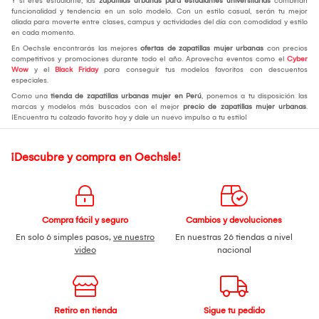
Y si eres estudiante, las
zapatillas urbanas para estudiantes universitarias
combinan
funcionalidad y tendencia en un solo modelo. Con un estilo casual, serán tu mejor
aliada para moverte entre clases, campus y actividades del día con comodidad y estilo
en cada momento.
En Oechsle encontrarás las mejores
ofertas de zapatillas mujer urbanas
con precios
competitivos y promociones durante todo el año. Aprovecha eventos como el
Cyber
Wow
y el
Black Friday
para conseguir tus modelos favoritos con descuentos
especiales.
Como una
tienda de zapatillas urbanas mujer en Perú
, ponemos a tu disposición las
marcas y modelos más buscados con el mejor
precio de zapatillas mujer urbanas
.
¡Encuentra tu calzado favorito hoy y dale un nuevo impulso a tu estilo!
¡Descubre y compra en Oechsle!
Compra fácil y seguro
Cambios y devoluciones
En solo 6 simples pasos,
ve nuestro
En nuestras 26 tiendas a nivel
video
nacional
Retiro en tienda
Sigue tu pedido