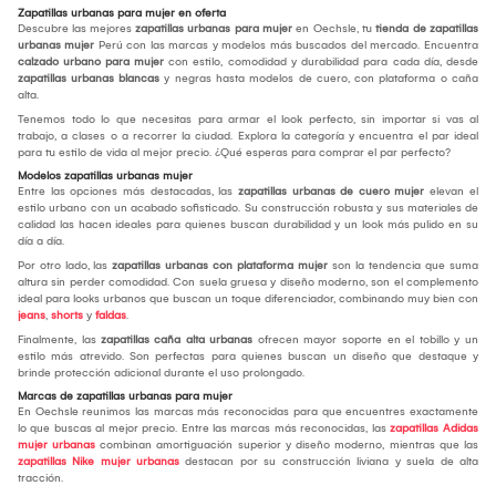
Zapatillas urbanas para mujer en oferta
Descubre las mejores
zapatillas urbanas para mujer
en Oechsle, tu
tienda de zapatillas
urbanas mujer
Perú con las marcas y modelos más buscados del mercado. Encuentra
calzado urbano para mujer
con estilo, comodidad y durabilidad para cada día, desde
zapatillas urbanas blancas
y negras hasta modelos de cuero, con plataforma o caña
alta.
Tenemos todo lo que necesitas para armar el look perfecto, sin importar si vas al
trabajo, a clases o a recorrer la ciudad. Explora la categoría y encuentra el par ideal
para tu estilo de vida al mejor precio. ¿Qué esperas para comprar el par perfecto?
Modelos zapatillas urbanas mujer
Entre las opciones más destacadas, las
zapatillas urbanas de cuero mujer
elevan el
estilo urbano con un acabado sofisticado. Su construcción robusta y sus materiales de
calidad las hacen ideales para quienes buscan durabilidad y un look más pulido en su
día a día.
Por otro lado, las
zapatillas urbanas con plataforma mujer
son la tendencia que suma
altura sin perder comodidad. Con suela gruesa y diseño moderno, son el complemento
ideal para looks urbanos que buscan un toque diferenciador, combinando muy bien con
jeans
,
shorts
y
faldas
.
Finalmente, las
zapatillas caña alta urbanas
ofrecen mayor soporte en el tobillo y un
estilo más atrevido. Son perfectas para quienes buscan un diseño que destaque y
brinde protección adicional durante el uso prolongado.
Marcas de zapatillas urbanas para mujer
En Oechsle reunimos las marcas más reconocidas para que encuentres exactamente
lo que buscas al mejor precio. Entre las marcas más reconocidas, las
zapatillas Adidas
mujer urbanas
combinan amortiguación superior y diseño moderno, mientras que las
zapatillas Nike mujer urbanas
destacan por su construcción liviana y suela de alta
tracción.