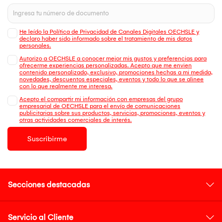
He leído la Política de Privacidad de Canales Digitales OECHSLE y
declaro haber sido informado sobre el tratamiento de mis datos
personales.
Autorizo a OECHSLE a conocer mejor mis gustos y preferencias para
ofrecerme experiencias personalizadas. Acepto que me envien
contenido personalizado, exclusivo, promociones hechas a mi medida,
novedades, descuentos especiales, eventos y todo lo que se alinee
con lo que realmente me interesa.
Acepto el compartir mi información con empresas del grupo
empresarial de OECHSLE para el envío de comunicaciones
publicitarias sobre sus productos, servicios, promociones, eventos y
otras actividades comerciales de interés.
Suscribirme
Secciones destacadas
Servicio al Cliente