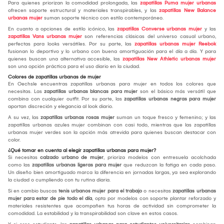
Para quienes priorizan la comodidad prolongada, las
zapatillas Puma mujer urbanas
ofrecen soporte estructural y materiales transpirables, y las
zapatillas New Balance
urbanas mujer
suman soporte técnico con estilo contemporáneo.
En cuanto a opciones de estilo icónico, las
zapatillas Converse urbanas mujer
y las
zapatillas Vans urbanas mujer
son referencias clásicas del universo casual urbano,
perfectas para looks versátiles. Por su parte, las
zapatillas urbanas mujer Reebok
fusionan lo deportivo y lo urbano con buena amortiguación para el día a día. Y para
quienes buscan una alternativa accesible, las
zapatillas New Athletic urbanas mujer
son una opción práctica para el uso diario en la ciudad.
Colores de zapatillas urbanas de mujer
En Oechsle encuentras zapatillas urbanas para mujer en todos los colores que
necesitas. Las
zapatillas urbanas blancas para mujer
son el básico más versátil que
combina con cualquier outfit. Por su parte, las
zapatillas urbanas negras para mujer
aportan discreción y elegancia al look diario.
A su vez, las
zapatillas urbanas rosas mujer
suman un toque fresco y femenino; y las
zapatillas urbanas azules mujer combinan con casi todo, mientras que las zapatillas
urbanas mujer verdes son la opción más atrevida para quienes buscan destacar con
color.
¿Qué tomar en cuenta al elegir zapatillas urbanas para mujer?
Si necesitas
calzado urbano de mujer
, prioriza modelos con entresuela acolchada
como las
zapatillas urbanas ligeras para mujer
que reduzcan la fatiga en cada paso.
Un diseño bien amortiguado marca la diferencia en jornadas largas, ya sea explorando
la ciudad o cumpliendo con tu rutina diaria.
Si en cambio buscas
tenis urbanos mujer para el trabajo
o necesitas
zapatillas urbanas
mujer para estar de pie todo el día
, opta por modelos con soporte plantar reforzado y
materiales resistentes que acompañen tus horas de actividad sin comprometer la
comodidad. La estabilidad y la transpirabilidad son clave en estos casos.