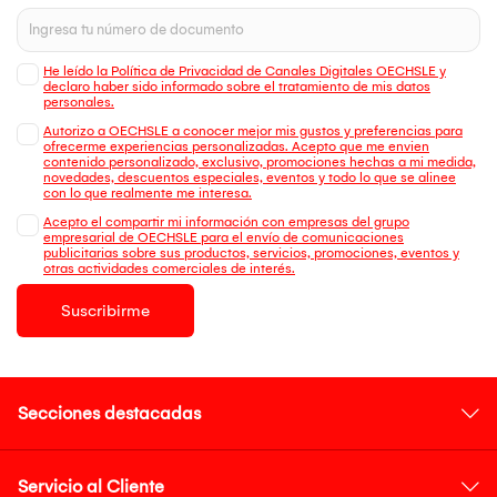
He leído la Política de Privacidad de Canales Digitales OECHSLE y
declaro haber sido informado sobre el tratamiento de mis datos
personales.
Autorizo a OECHSLE a conocer mejor mis gustos y preferencias para
ofrecerme experiencias personalizadas. Acepto que me envien
contenido personalizado, exclusivo, promociones hechas a mi medida,
novedades, descuentos especiales, eventos y todo lo que se alinee
con lo que realmente me interesa.
Acepto el compartir mi información con empresas del grupo
empresarial de OECHSLE para el envío de comunicaciones
publicitarias sobre sus productos, servicios, promociones, eventos y
otras actividades comerciales de interés.
Suscribirme
Secciones destacadas
Servicio al Cliente