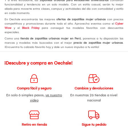
Y si eres estudiante, las
zapatillas urbanas para estudiantes universitarias
combinan
funcionalidad y tendencia en un solo modelo. Con un estilo casual, serán tu mejor
aliada para moverte entre clases, campus y actividades del día con comodidad y estilo
en cada momento.
En Oechsle encontrarás las mejores
ofertas de zapatillas mujer urbanas
con precios
competitivos y promociones durante todo el año. Aprovecha eventos como el
Cyber
Wow
y el
Black Friday
para conseguir tus modelos favoritos con descuentos
especiales.
Como una
tienda de zapatillas urbanas mujer en Perú
, ponemos a tu disposición las
marcas y modelos más buscados con el mejor
precio de zapatillas mujer urbanas
.
¡Encuentra tu calzado favorito hoy y dale un nuevo impulso a tu estilo!
¡Descubre y compra en Oechsle!
Compra fácil y seguro
Cambios y devoluciones
En solo 6 simples pasos,
ve nuestro
En nuestras 26 tiendas a nivel
video
nacional
Retiro en tienda
Sigue tu pedido