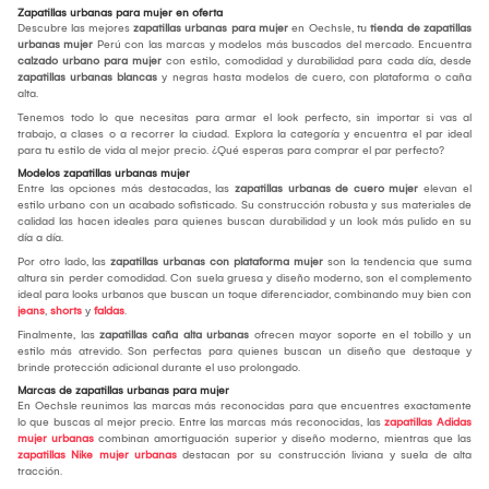
Zapatillas urbanas para mujer en oferta
Descubre las mejores
zapatillas urbanas para mujer
en Oechsle, tu
tienda de zapatillas
urbanas mujer
Perú con las marcas y modelos más buscados del mercado. Encuentra
calzado urbano para mujer
con estilo, comodidad y durabilidad para cada día, desde
zapatillas urbanas blancas
y negras hasta modelos de cuero, con plataforma o caña
alta.
Tenemos todo lo que necesitas para armar el look perfecto, sin importar si vas al
trabajo, a clases o a recorrer la ciudad. Explora la categoría y encuentra el par ideal
para tu estilo de vida al mejor precio. ¿Qué esperas para comprar el par perfecto?
Modelos zapatillas urbanas mujer
Entre las opciones más destacadas, las
zapatillas urbanas de cuero mujer
elevan el
estilo urbano con un acabado sofisticado. Su construcción robusta y sus materiales de
calidad las hacen ideales para quienes buscan durabilidad y un look más pulido en su
día a día.
Por otro lado, las
zapatillas urbanas con plataforma mujer
son la tendencia que suma
altura sin perder comodidad. Con suela gruesa y diseño moderno, son el complemento
ideal para looks urbanos que buscan un toque diferenciador, combinando muy bien con
jeans
,
shorts
y
faldas
.
Finalmente, las
zapatillas caña alta urbanas
ofrecen mayor soporte en el tobillo y un
estilo más atrevido. Son perfectas para quienes buscan un diseño que destaque y
brinde protección adicional durante el uso prolongado.
Marcas de zapatillas urbanas para mujer
En Oechsle reunimos las marcas más reconocidas para que encuentres exactamente
lo que buscas al mejor precio. Entre las marcas más reconocidas, las
zapatillas Adidas
mujer urbanas
combinan amortiguación superior y diseño moderno, mientras que las
zapatillas Nike mujer urbanas
destacan por su construcción liviana y suela de alta
tracción.