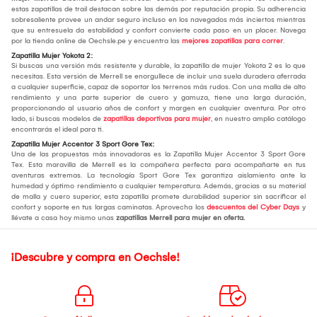
estas zapatillas de trail destacan sobre las demás por reputación propia. Su adherencia
sobresaliente provee un andar seguro incluso en los navegados más inciertos mientras
que su entresuela da estabilidad y confort convierte cada paso en un placer. Navega
por la tienda online de Oechsle.pe y encuentra las
mejores zapatillas para correr
.
Zapatilla Mujer Yokota 2:
Si buscas una versión más resistente y durable, la zapatilla de mujer Yokota 2 es lo que
necesitas. Esta versión de Merrell se enorgullece de incluir una suela duradera aferrada
a cualquier superficie, capaz de soportar los terrenos más rudos. Con una malla de alto
rendimiento y una parte superior de cuero y gamuza, tiene una larga duración,
proporcionando al usuario años de confort y margen en cualquier aventura. Por otro
lado, si buscas modelos de
zapatillas deportivas para mujer
, en nuestro amplio catálogo
encontrarás el ideal para ti.
Zapatilla Mujer Accentor 3 Sport Gore Tex:
Una de las propuestas más innovadoras es la Zapatilla Mujer Accentor 3 Sport Gore
Tex. Esta maravilla de Merrell es la compañera perfecta para acompañarte en tus
aventuras extremas. La tecnología Sport Gore Tex garantiza aislamiento ante la
humedad y óptimo rendimiento a cualquier temperatura. Además, gracias a su material
de malla y cuero superior, esta zapatilla promete durabilidad superior sin sacrificar el
confort y soporte en tus largas caminatas. Aprovecha los
descuentos del Cyber Days
y
llévate a casa hoy mismo unas
zapatillas Merrell para mujer en oferta.
¡Descubre y compra en Oechsle!