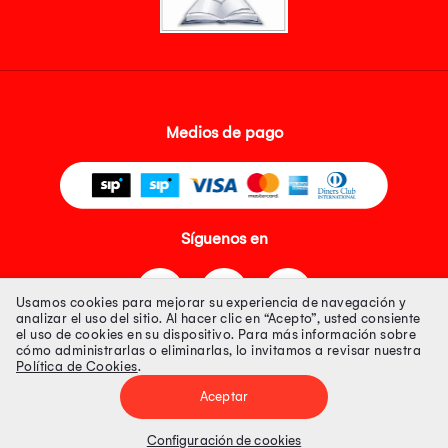
Medios de pago
Síguenos en
Usamos cookies para mejorar su experiencia de navegación y
analizar el uso del sitio. Al hacer clic en “Acepto”, usted consiente
el uso de cookies en su dispositivo. Para más información sobre
cómo administrarlas o eliminarlas, lo invitamos a revisar nuestra
Política de Cookies
.
Tienda 100% Segura
Aceptar
Tiendas Peruanas S.A. R.U.C. Nº 20493020618. Todos los derechos
reservados. Av. Aviación 2405 Piso 3, San Borja
Configuración de cookies
Precios disponibles solo en www.oechsle.pe. Precios online publicados