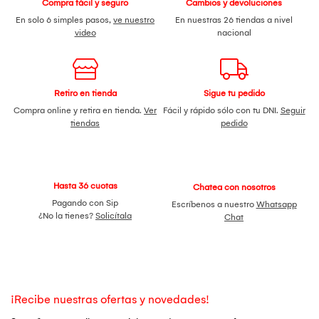
Compra fácil y seguro
Cambios y devoluciones
En solo 6 simples pasos,
ve nuestro
En nuestras 26 tiendas a nivel
video
nacional
Retiro en tienda
Sigue tu pedido
Compra online y retira en tienda.
Ver
Fácil y rápido sólo con tu DNI.
Seguir
tiendas
pedido
Hasta 36 cuotas
Chatea con nosotros
Pagando con Sip
Escríbenos a nuestro
Whatsapp
¿No la tienes?
Solicítala
Chat
¡Recibe nuestras ofertas y novedades!