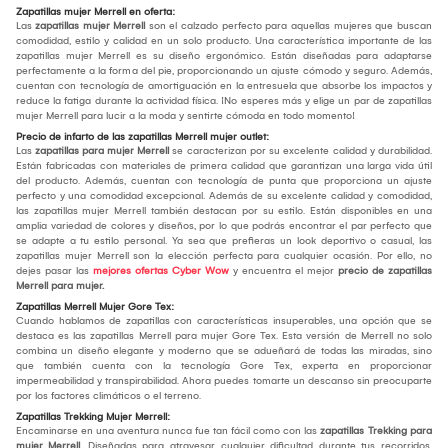
Zapatillas mujer Merrell en oferta:
Las
zapatillas mujer Merrell
son el calzado perfecto para aquellas mujeres que buscan
comodidad, estilo y calidad en un solo producto. Una característica importante de las
zapatillas mujer Merrell es su diseño ergonómico. Están diseñadas para adaptarse
perfectamente a la forma del pie, proporcionando un ajuste cómodo y seguro. Además,
cuentan con tecnología de amortiguación en la entresuela que absorbe los impactos y
reduce la fatiga durante la actividad física. ¡No esperes más y elige un par de zapatillas
mujer Merrell para lucir a la moda y sentirte cómoda en todo momento!
Precio de infarto de las zapatillas Merrell mujer outlet:
Las
zapatillas para mujer Merrell
se caracterizan por su excelente calidad y durabilidad.
Están fabricadas con materiales de primera calidad que garantizan una larga vida útil
del producto. Además, cuentan con tecnología de punta que proporciona un ajuste
perfecto y una comodidad excepcional. Además de su excelente calidad y comodidad,
las zapatillas mujer Merrell también destacan por su estilo. Están disponibles en una
amplia variedad de colores y diseños, por lo que podrás encontrar el par perfecto que
se adapte a tu estilo personal. Ya sea que prefieras un look deportivo o casual, las
zapatillas mujer Merrell son la elección perfecta para cualquier ocasión. Por ello, no
dejes pasar las
mejores ofertas Cyber Wow
y encuentra el mejor
precio de zapatillas
Merrell para mujer.
Zapatillas Merrell Mujer Gore Tex:
Cuando hablamos de zapatillas con características insuperables, una opción que se
destaca es las zapatillas Merrell para mujer Gore Tex. Esta versión de Merrell no solo
combina un diseño elegante y moderno que se adueñará de todas las miradas, sino
que también cuenta con la tecnología Gore Tex, experta en proporcionar
impermeabilidad y transpirabilidad. Ahora puedes tomarte un descanso sin preocuparte
por los factores climáticos o el terreno.
Zapatillas Trekking Mujer Merrell:
Encaminarse en una aventura nunca fue tan fácil como con las
zapatillas Trekking para
mujer Merrell
. Diseñadas para atravesar cualquier dificultad durante tus recorridos,