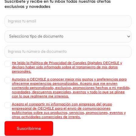
Suscríbete y recibe en tu inbox todas nuestras ofertas
exclusivas y novedades
He leído la Política de Privacidad de Canales Digitales OECHSLE y
declaro haber sido informado sobre el tratamiento de mis datos
personales.
Autorizo a OECHSLE a conocer mejor mis gustos y preferencias para
ofrecerme experiencias personalizadas. Acepto que me envien
contenido personalizado, exclusivo, promociones hechas a mi medida,
novedades, descuentos especiales, eventos y todo lo que se alinee
con lo que realmente me interesa.
Acepto el compartir mi información con empresas del grupo
empresarial de OECHSLE para el envío de comunicaciones
publicitarias sobre sus productos, servicios, promociones, eventos y
otras actividades comerciales de interés.
Suscribirme