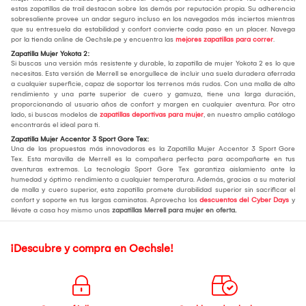
estas zapatillas de trail destacan sobre las demás por reputación propia. Su adherencia
sobresaliente provee un andar seguro incluso en los navegados más inciertos mientras
que su entresuela da estabilidad y confort convierte cada paso en un placer. Navega
por la tienda online de Oechsle.pe y encuentra las
mejores zapatillas para correr
.
Zapatilla Mujer Yokota 2:
Si buscas una versión más resistente y durable, la zapatilla de mujer Yokota 2 es lo que
necesitas. Esta versión de Merrell se enorgullece de incluir una suela duradera aferrada
a cualquier superficie, capaz de soportar los terrenos más rudos. Con una malla de alto
rendimiento y una parte superior de cuero y gamuza, tiene una larga duración,
proporcionando al usuario años de confort y margen en cualquier aventura. Por otro
lado, si buscas modelos de
zapatillas deportivas para mujer
, en nuestro amplio catálogo
encontrarás el ideal para ti.
Zapatilla Mujer Accentor 3 Sport Gore Tex:
Una de las propuestas más innovadoras es la Zapatilla Mujer Accentor 3 Sport Gore
Tex. Esta maravilla de Merrell es la compañera perfecta para acompañarte en tus
aventuras extremas. La tecnología Sport Gore Tex garantiza aislamiento ante la
humedad y óptimo rendimiento a cualquier temperatura. Además, gracias a su material
de malla y cuero superior, esta zapatilla promete durabilidad superior sin sacrificar el
confort y soporte en tus largas caminatas. Aprovecha los
descuentos del Cyber Days
y
llévate a casa hoy mismo unas
zapatillas Merrell para mujer en oferta.
¡Descubre y compra en Oechsle!