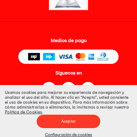
Medios de pago
Síguenos en
Usamos cookies para mejorar su experiencia de navegación y
analizar el uso del sitio. Al hacer clic en “Acepto”, usted consiente
el uso de cookies en su dispositivo. Para más información sobre
cómo administrarlas o eliminarlas, lo invitamos a revisar nuestra
Política de Cookies
.
Tienda 100% Segura
Aceptar
Tiendas Peruanas S.A. R.U.C. Nº 20493020618. Todos los derechos
reservados. Av. Aviación 2405 Piso 3, San Borja
Configuración de cookies
Precios disponibles solo en www.oechsle.pe. Precios online publicados