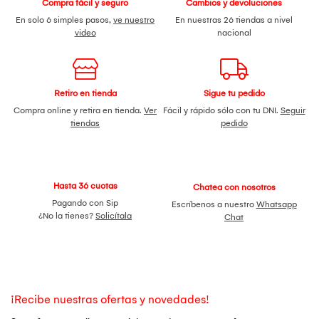
Compra fácil y seguro
Cambios y devoluciones
En solo 6 simples pasos,
ve nuestro
En nuestras 26 tiendas a nivel
video
nacional
Retiro en tienda
Sigue tu pedido
Compra online y retira en tienda.
Ver
Fácil y rápido sólo con tu DNI.
Seguir
tiendas
pedido
Hasta 36 cuotas
Chatea con nosotros
Pagando con Sip
Escríbenos a nuestro
Whatsapp
¿No la tienes?
Solicítala
Chat
¡Recibe nuestras ofertas y novedades!