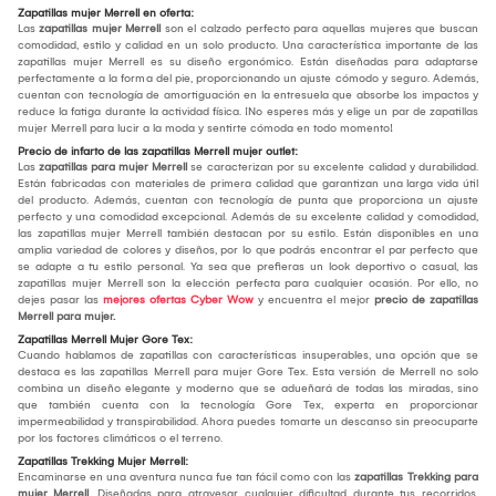
Zapatillas mujer Merrell en oferta:
Las
zapatillas mujer Merrell
son el calzado perfecto para aquellas mujeres que buscan
comodidad, estilo y calidad en un solo producto. Una característica importante de las
zapatillas mujer Merrell es su diseño ergonómico. Están diseñadas para adaptarse
perfectamente a la forma del pie, proporcionando un ajuste cómodo y seguro. Además,
cuentan con tecnología de amortiguación en la entresuela que absorbe los impactos y
reduce la fatiga durante la actividad física. ¡No esperes más y elige un par de zapatillas
mujer Merrell para lucir a la moda y sentirte cómoda en todo momento!
Precio de infarto de las zapatillas Merrell mujer outlet:
Las
zapatillas para mujer Merrell
se caracterizan por su excelente calidad y durabilidad.
Están fabricadas con materiales de primera calidad que garantizan una larga vida útil
del producto. Además, cuentan con tecnología de punta que proporciona un ajuste
perfecto y una comodidad excepcional. Además de su excelente calidad y comodidad,
las zapatillas mujer Merrell también destacan por su estilo. Están disponibles en una
amplia variedad de colores y diseños, por lo que podrás encontrar el par perfecto que
se adapte a tu estilo personal. Ya sea que prefieras un look deportivo o casual, las
zapatillas mujer Merrell son la elección perfecta para cualquier ocasión. Por ello, no
dejes pasar las
mejores ofertas Cyber Wow
y encuentra el mejor
precio de zapatillas
Merrell para mujer.
Zapatillas Merrell Mujer Gore Tex:
Cuando hablamos de zapatillas con características insuperables, una opción que se
destaca es las zapatillas Merrell para mujer Gore Tex. Esta versión de Merrell no solo
combina un diseño elegante y moderno que se adueñará de todas las miradas, sino
que también cuenta con la tecnología Gore Tex, experta en proporcionar
impermeabilidad y transpirabilidad. Ahora puedes tomarte un descanso sin preocuparte
por los factores climáticos o el terreno.
Zapatillas Trekking Mujer Merrell:
Encaminarse en una aventura nunca fue tan fácil como con las
zapatillas Trekking para
mujer Merrell
. Diseñadas para atravesar cualquier dificultad durante tus recorridos,