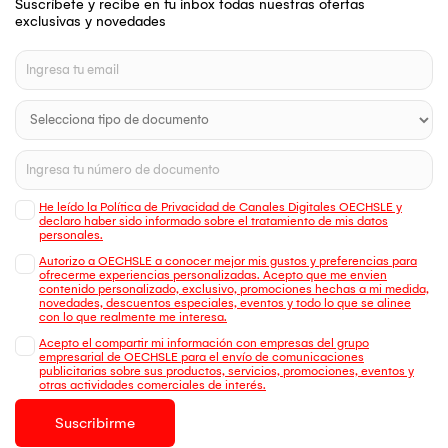
Suscríbete y recibe en tu inbox todas nuestras ofertas
exclusivas y novedades
He leído la Política de Privacidad de Canales Digitales OECHSLE y
declaro haber sido informado sobre el tratamiento de mis datos
personales.
Autorizo a OECHSLE a conocer mejor mis gustos y preferencias para
ofrecerme experiencias personalizadas. Acepto que me envien
contenido personalizado, exclusivo, promociones hechas a mi medida,
novedades, descuentos especiales, eventos y todo lo que se alinee
con lo que realmente me interesa.
Acepto el compartir mi información con empresas del grupo
empresarial de OECHSLE para el envío de comunicaciones
publicitarias sobre sus productos, servicios, promociones, eventos y
otras actividades comerciales de interés.
Suscribirme