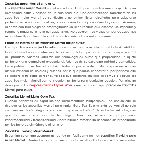
Zapatillas mujer Merrell en oferta:
Las
zapatillas mujer Merrell
son el calzado perfecto para aquellas mujeres que buscan
comodidad, estilo y calidad en un solo producto. Una característica importante de las
zapatillas mujer Merrell es su diseño ergonómico. Están diseñadas para adaptarse
perfectamente a la forma del pie, proporcionando un ajuste cómodo y seguro. Además,
cuentan con tecnología de amortiguación en la entresuela que absorbe los impactos y
reduce la fatiga durante la actividad física. ¡No esperes más y elige un par de zapatillas
mujer Merrell para lucir a la moda y sentirte cómoda en todo momento!
Precio de infarto de las zapatillas Merrell mujer outlet:
Las
zapatillas para mujer Merrell
se caracterizan por su excelente calidad y durabilidad.
Están fabricadas con materiales de primera calidad que garantizan una larga vida útil
del producto. Además, cuentan con tecnología de punta que proporciona un ajuste
perfecto y una comodidad excepcional. Además de su excelente calidad y comodidad,
las zapatillas mujer Merrell también destacan por su estilo. Están disponibles en una
amplia variedad de colores y diseños, por lo que podrás encontrar el par perfecto que
se adapte a tu estilo personal. Ya sea que prefieras un look deportivo o casual, las
zapatillas mujer Merrell son la elección perfecta para cualquier ocasión. Por ello, no
dejes pasar las
mejores ofertas Cyber Wow
y encuentra el mejor
precio de zapatillas
Merrell para mujer.
Zapatillas Merrell Mujer Gore Tex:
Cuando hablamos de zapatillas con características insuperables, una opción que se
destaca es las zapatillas Merrell para mujer Gore Tex. Esta versión de Merrell no solo
combina un diseño elegante y moderno que se adueñará de todas las miradas, sino
que también cuenta con la tecnología Gore Tex, experta en proporcionar
impermeabilidad y transpirabilidad. Ahora puedes tomarte un descanso sin preocuparte
por los factores climáticos o el terreno.
Zapatillas Trekking Mujer Merrell:
Encaminarse en una aventura nunca fue tan fácil como con las
zapatillas Trekking para
mujer Merrell
. Diseñadas para atravesar cualquier dificultad durante tus recorridos,