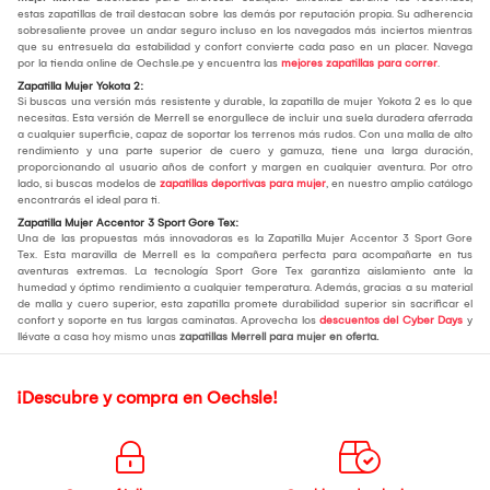
estas zapatillas de trail destacan sobre las demás por reputación propia. Su adherencia
sobresaliente provee un andar seguro incluso en los navegados más inciertos mientras
que su entresuela da estabilidad y confort convierte cada paso en un placer. Navega
por la tienda online de Oechsle.pe y encuentra las
mejores zapatillas para correr
.
Zapatilla Mujer Yokota 2:
Si buscas una versión más resistente y durable, la zapatilla de mujer Yokota 2 es lo que
necesitas. Esta versión de Merrell se enorgullece de incluir una suela duradera aferrada
a cualquier superficie, capaz de soportar los terrenos más rudos. Con una malla de alto
rendimiento y una parte superior de cuero y gamuza, tiene una larga duración,
proporcionando al usuario años de confort y margen en cualquier aventura. Por otro
lado, si buscas modelos de
zapatillas deportivas para mujer
, en nuestro amplio catálogo
encontrarás el ideal para ti.
Zapatilla Mujer Accentor 3 Sport Gore Tex:
Una de las propuestas más innovadoras es la Zapatilla Mujer Accentor 3 Sport Gore
Tex. Esta maravilla de Merrell es la compañera perfecta para acompañarte en tus
aventuras extremas. La tecnología Sport Gore Tex garantiza aislamiento ante la
humedad y óptimo rendimiento a cualquier temperatura. Además, gracias a su material
de malla y cuero superior, esta zapatilla promete durabilidad superior sin sacrificar el
confort y soporte en tus largas caminatas. Aprovecha los
descuentos del Cyber Days
y
llévate a casa hoy mismo unas
zapatillas Merrell para mujer en oferta.
¡Descubre y compra en Oechsle!