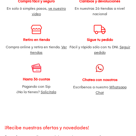
Compra fácil y seguro
Cambios y devoluciones
En solo 6 simples pasos,
ve nuestro
En nuestras 26 tiendas a nivel
video
nacional
Retiro en tienda
Sigue tu pedido
Compra online y retira en tienda.
Ver
Fácil y rápido sólo con tu DNI.
Seguir
tiendas
pedido
Hasta 36 cuotas
Chatea con nosotros
Pagando con Sip
Escríbenos a nuestro
Whatsapp
¿No la tienes?
Solicítala
Chat
¡Recibe nuestras ofertas y novedades!