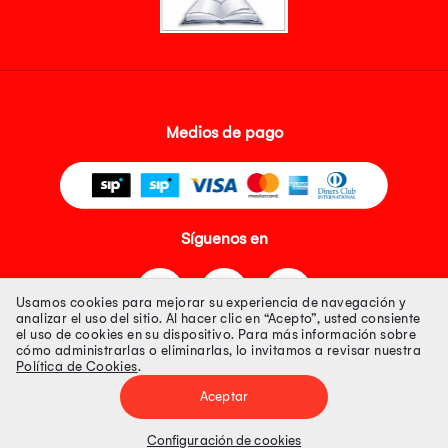
Medios de pago
Síguenos en
Usamos cookies para mejorar su experiencia de navegación y
analizar el uso del sitio. Al hacer clic en “Acepto”, usted consiente
el uso de cookies en su dispositivo. Para más información sobre
cómo administrarlas o eliminarlas, lo invitamos a revisar nuestra
Política de Cookies
.
Tienda 100% Segura
Aceptar
Tiendas Peruanas S.A. R.U.C. Nº 20493020618. Todos los derechos
reservados. Av. Aviación 2405 Piso 3, San Borja
Configuración de cookies
Precios disponibles solo en www.oechsle.pe. Precios online publicados