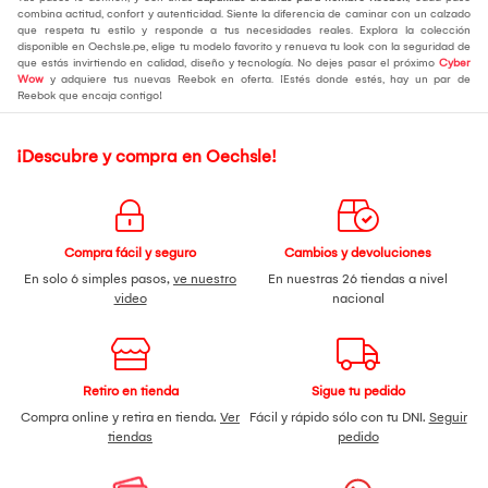
combina actitud, confort y autenticidad. Siente la diferencia de caminar con un calzado
que respeta tu estilo y responde a tus necesidades reales. Explora la colección
disponible en Oechsle.pe, elige tu modelo favorito y renueva tu look con la seguridad de
que estás invirtiendo en calidad, diseño y tecnología. No dejes pasar el próximo
Cyber
Wow
y adquiere tus nuevas Reebok en oferta. ¡Estés donde estés, hay un par de
Reebok que encaja contigo!
¡Descubre y compra en Oechsle!
Compra fácil y seguro
Cambios y devoluciones
En solo 6 simples pasos,
ve nuestro
En nuestras 26 tiendas a nivel
video
nacional
Retiro en tienda
Sigue tu pedido
Compra online y retira en tienda.
Ver
Fácil y rápido sólo con tu DNI.
Seguir
tiendas
pedido