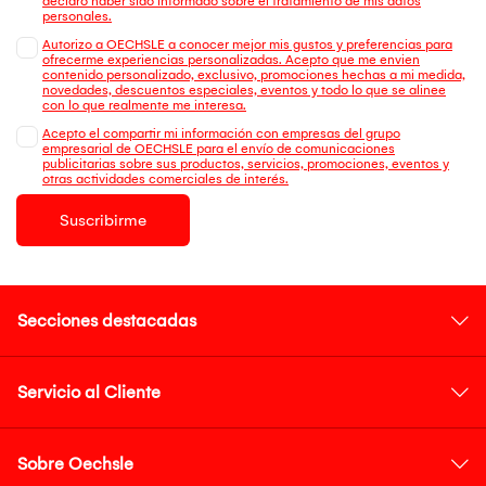
declaro haber sido informado sobre el tratamiento de mis datos
personales.
Autorizo a OECHSLE a conocer mejor mis gustos y preferencias para
ofrecerme experiencias personalizadas. Acepto que me envien
contenido personalizado, exclusivo, promociones hechas a mi medida,
novedades, descuentos especiales, eventos y todo lo que se alinee
con lo que realmente me interesa.
Acepto el compartir mi información con empresas del grupo
empresarial de OECHSLE para el envío de comunicaciones
publicitarias sobre sus productos, servicios, promociones, eventos y
otras actividades comerciales de interés.
Suscribirme
Secciones destacadas
Servicio al Cliente
Sobre Oechsle