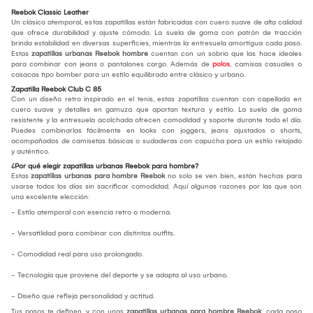
Reebok Classic Leather
Un clásico atemporal, estas zapatillas están fabricadas con cuero suave de alta calidad
que ofrece durabilidad y ajuste cómodo. La suela de goma con patrón de tracción
brinda estabilidad en diversas superficies, mientras la entresuela amortigua cada paso.
Estas
zapatillas urbanas Reebok hombre
cuentan con un sobrio que las hace ideales
para combinar con jeans o pantalones cargo. Además de
polos
, camisas casuales o
casacas tipo bomber para un estilo equilibrado entre clásico y urbano.
Zapatilla Reebok Club C 85
Con un diseño retro inspirado en el tenis, estas zapatillas cuentan con capellada en
cuero suave y detalles en gamuza que aportan textura y estilo. La suela de goma
resistente y la entresuela acolchada ofrecen comodidad y soporte durante todo el día.
Puedes combinarlas fácilmente en looks con joggers, jeans ajustados o shorts,
acompañados de camisetas básicas o sudaderas con capucha para un estilo relajado
y auténtico.
¿Por qué elegir zapatillas urbanas Reebok para hombre?
Estas
zapatillas urbanas para hombre Reebok
no solo se ven bien, están hechas para
usarse todos los días sin sacrificar comodidad. Aquí algunas razones por las que son
una excelente elección:
- Estilo atemporal con esencia retro o moderna.
- Versatilidad para combinar con distintos outfits.
- Comodidad real para uso prolongado.
- Tecnología que proviene del deporte y se adapta al uso urbano.
- Diseño que refleja personalidad y actitud.
Tus pasos te definen, y con unas
zapatillas urbanas para hombre Reebok
, cada paso