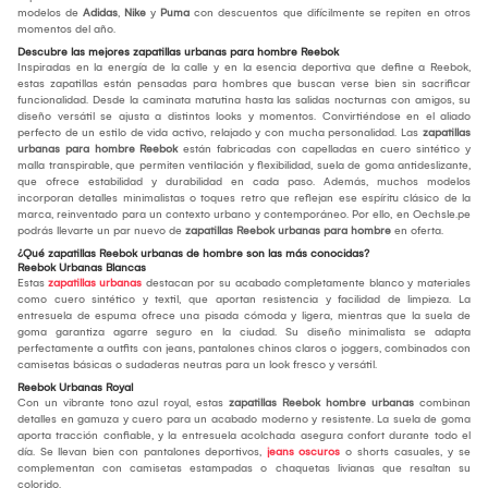
modelos de
Adidas
,
Nike
y
Puma
con descuentos que difícilmente se repiten en otros
momentos del año.
Descubre las mejores zapatillas urbanas para hombre Reebok
Inspiradas en la energía de la calle y en la esencia deportiva que define a Reebok,
estas zapatillas están pensadas para hombres que buscan verse bien sin sacrificar
funcionalidad. Desde la caminata matutina hasta las salidas nocturnas con amigos, su
diseño versátil se ajusta a distintos looks y momentos. Convirtiéndose en el aliado
perfecto de un estilo de vida activo, relajado y con mucha personalidad. Las
zapatillas
urbanas para hombre Reebok
están fabricadas con capelladas en cuero sintético y
malla transpirable, que permiten ventilación y flexibilidad, suela de goma antideslizante,
que ofrece estabilidad y durabilidad en cada paso. Además, muchos modelos
incorporan detalles minimalistas o toques retro que reflejan ese espíritu clásico de la
marca, reinventado para un contexto urbano y contemporáneo. Por ello, en Oechsle.pe
podrás llevarte un par nuevo de
zapatillas Reebok urbanas para hombre
en oferta.
¿Qué zapatillas Reebok urbanas de hombre son las más conocidas?
Reebok Urbanas Blancas
Estas
zapatillas urbanas
destacan por su acabado completamente blanco y materiales
como cuero sintético y textil, que aportan resistencia y facilidad de limpieza. La
entresuela de espuma ofrece una pisada cómoda y ligera, mientras que la suela de
goma garantiza agarre seguro en la ciudad. Su diseño minimalista se adapta
perfectamente a outfits con jeans, pantalones chinos claros o joggers, combinados con
camisetas básicas o sudaderas neutras para un look fresco y versátil.
Reebok Urbanas Royal
Con un vibrante tono azul royal, estas
zapatillas Reebok hombre urbanas
combinan
detalles en gamuza y cuero para un acabado moderno y resistente. La suela de goma
aporta tracción confiable, y la entresuela acolchada asegura confort durante todo el
día. Se llevan bien con pantalones deportivos,
jeans oscuros
o shorts casuales, y se
complementan con camisetas estampadas o chaquetas livianas que resaltan su
colorido.