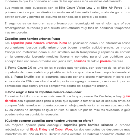
moderno, lo que las convierte en una de las opciones más versátiles del mercado.
Sus modelos más buscados son el
Nike Court Vision Low
y el
Nike Air Force 1
. El
primero destaca por su diseño inspirado en el básquetbol retro, suela de goma con
patrón circular y plantilla de espuma acolchada, ideal para el uso diario.
El segundo es un ícono en cuero blanco con tecnología Air en el talón que ofrece
amortiguación duradera y una silueta estructurada muy fácil de combinar temporada
tras temporada.
Zapatillas para hombre urbanas Puma
Las
zapatillas para hombre urbanas Puma
se posicionan como una alternativa sólida
para quienes buscan estilo urbano con buena relación calidad-precio. La marca
trabaja con materiales como cuero sintético, mesh transpirable y espumas de confort
en la entresuela, logrando modelos ligeros y cómodos para el uso cotidiano que
encajan bien con looks armados con jeans slim,
casacas
de tela o
poleras
oversize.
El
Puma Caven 2.0
es uno de los modelos más vendidos, con estética de los años 80,
capellada de cuero sintético y plantilla acolchada que ofrece buen soporte durante el
día. El
Puma Shuffle
, por el contrario, apuesta por una silueta minimalista y ligera con
entresuela de EVA que absorbe el impacto sin agregar volumen, destacando por su
comodidad inmediata y precio competitivo dentro del segmento urbano.
¿Cómo elegir la talla de zapatillas hombre adecuada?
Encontrar la talla correcta es más sencillo de lo que parece. En Oechsle.pe hay
guías
de tallas
con explicaciones paso a paso que ayudan a tomar la mejor decisión antes de
comprar. Vale tenerlas en cuenta porque el tallaje puede variar entre marcas: una talla
42 en Adidas no siempre es igual en Nike o Puma. Un par de minutos revisando la guía
pueden evitar un cambio innecesario.
¿Cuándo comprar zapatillas para hombre urbanas en oferta?
Las mejores épocas para conseguir
zapatillas para hombre urbanas
a precios
rebajados son el
Black Friday
y el
Cyber Wow
, las dos campañas de descuentos más
importantes del año en Perú. Durante estos eventos es habitual encontrar ofertas en