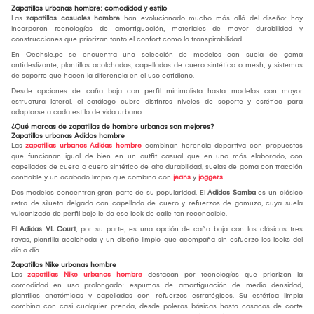
Zapatillas urbanas hombre: comodidad y estilo
Las
zapatillas casuales hombre
han evolucionado mucho más allá del diseño: hoy
incorporan tecnologías de amortiguación, materiales de mayor durabilidad y
construcciones que priorizan tanto el confort como la transpirabilidad.
En Oechsle.pe se encuentra una selección de modelos con suela de goma
antideslizante, plantillas acolchadas, capelladas de cuero sintético o mesh, y sistemas
de soporte que hacen la diferencia en el uso cotidiano.
Desde opciones de caña baja con perfil minimalista hasta modelos con mayor
estructura lateral, el catálogo cubre distintos niveles de soporte y estética para
adaptarse a cada estilo de vida urbano.
¿Qué marcas de zapatillas de hombre urbanas son mejores?
Zapatillas urbanas Adidas hombre
Las
zapatillas urbanas Adidas hombre
combinan herencia deportiva con propuestas
que funcionan igual de bien en un outfit casual que en uno más elaborado, con
capelladas de cuero o cuero sintético de alta durabilidad, suelas de goma con tracción
confiable y un acabado limpio que combina con
jeans
y
joggers
.
Dos modelos concentran gran parte de su popularidad. El
Adidas Samba
es un clásico
retro de silueta delgada con capellada de cuero y refuerzos de gamuza, cuya suela
vulcanizada de perfil bajo le da ese look de calle tan reconocible.
El
Adidas VL Court
, por su parte, es una opción de caña baja con las clásicas tres
rayas, plantilla acolchada y un diseño limpio que acompaña sin esfuerzo los looks del
día a día.
Zapatillas Nike urbanas hombre
Las
zapatillas Nike urbanas hombre
destacan por tecnologías que priorizan la
comodidad en uso prolongado: espumas de amortiguación de media densidad,
plantillas anatómicas y capelladas con refuerzos estratégicos. Su estética limpia
combina con casi cualquier prenda, desde poleras básicas hasta casacas de corte