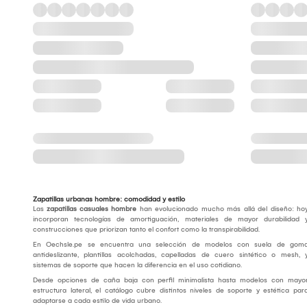
Zapatillas urbanas hombre: comodidad y estilo
Las
zapatillas casuales hombre
han evolucionado mucho más allá del diseño: ho
incorporan tecnologías de amortiguación, materiales de mayor durabilidad 
construcciones que priorizan tanto el confort como la transpirabilidad.
En Oechsle.pe se encuentra una selección de modelos con suela de gom
antideslizante, plantillas acolchadas, capelladas de cuero sintético o mesh, 
sistemas de soporte que hacen la diferencia en el uso cotidiano.
Desde opciones de caña baja con perfil minimalista hasta modelos con mayo
estructura lateral, el catálogo cubre distintos niveles de soporte y estética par
adaptarse a cada estilo de vida urbano.