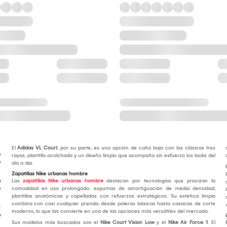
El
Adidas VL Court
, por su parte, es una opción de caña baja con las clásicas tres
y
rayas, plantilla acolchada y un diseño limpio que acompaña sin esfuerzo los looks del
y
día a día.
Zapatillas Nike urbanas hombre
a
Las
zapatillas Nike urbanas hombre
destacan por tecnologías que priorizan la
y
comodidad en uso prolongado: espumas de amortiguación de media densidad,
plantillas anatómicas y capelladas con refuerzos estratégicos. Su estética limpia
combina con casi cualquier prenda, desde poleras básicas hasta casacas de corte
r
moderno, lo que las convierte en una de las opciones más versátiles del mercado.
a
Sus modelos más buscados son el
Nike Court Vision Low
y el
Nike Air Force 1
. El