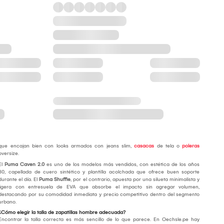
que encajan bien con looks armados con jeans slim,
casacas
de tela o
poleras
oversize.
El
Puma Caven 2.0
es uno de los modelos más vendidos, con estética de los años
80, capellada de cuero sintético y plantilla acolchada que ofrece buen soporte
durante el día. El
Puma Shuffle
, por el contrario, apuesta por una silueta minimalista y
ligera con entresuela de EVA que absorbe el impacto sin agregar volumen,
destacando por su comodidad inmediata y precio competitivo dentro del segmento
urbano.
¿Cómo elegir la talla de zapatillas hombre adecuada?
Encontrar la talla correcta es más sencillo de lo que parece. En Oechsle.pe hay