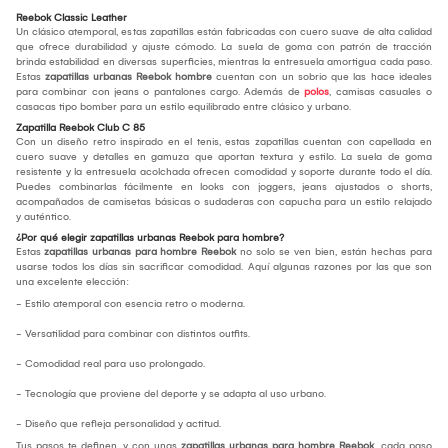
Reebok Classic Leather
Un clásico atemporal, estas zapatillas están fabricadas con cuero suave de alta calidad
que ofrece durabilidad y ajuste cómodo. La suela de goma con patrón de tracción
brinda estabilidad en diversas superficies, mientras la entresuela amortigua cada paso.
Estas
zapatillas urbanas Reebok hombre
cuentan con un sobrio que las hace ideales
para combinar con jeans o pantalones cargo. Además de
polos
, camisas casuales o
casacas tipo bomber para un estilo equilibrado entre clásico y urbano.
Zapatilla Reebok Club C 85
Con un diseño retro inspirado en el tenis, estas zapatillas cuentan con capellada en
cuero suave y detalles en gamuza que aportan textura y estilo. La suela de goma
resistente y la entresuela acolchada ofrecen comodidad y soporte durante todo el día.
Puedes combinarlas fácilmente en looks con joggers, jeans ajustados o shorts,
acompañados de camisetas básicas o sudaderas con capucha para un estilo relajado
y auténtico.
¿Por qué elegir zapatillas urbanas Reebok para hombre?
Estas
zapatillas urbanas para hombre Reebok
no solo se ven bien, están hechas para
usarse todos los días sin sacrificar comodidad. Aquí algunas razones por las que son
una excelente elección:
- Estilo atemporal con esencia retro o moderna.
- Versatilidad para combinar con distintos outfits.
- Comodidad real para uso prolongado.
- Tecnología que proviene del deporte y se adapta al uso urbano.
- Diseño que refleja personalidad y actitud.
Tus pasos te definen, y con unas
zapatillas urbanas para hombre Reebok
, cada paso