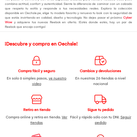
combina actitud, confort y autenticidad. Siente la diferencia de caminar con un calzado
que respeta tu estilo y responde a tus necesidades reales. Explora la colección
disponible en Oechsle.pe, elige tu modelo favorito y renueva tu look con la seguridad de
que estás invirtiendo en calidad, diseño y tecnología. No dejes pasar el próximo
Cyber
Wow
y adquiere tus nuevas Reebok en oferta. ¡Estés donde estés, hay un par de
Reebok que encaja contigo!
¡Descubre y compra en Oechsle!
Compra fácil y seguro
Cambios y devoluciones
En solo 6 simples pasos,
ve nuestro
En nuestras 26 tiendas a nivel
video
nacional
Retiro en tienda
Sigue tu pedido
Compra online y retira en tienda.
Ver
Fácil y rápido sólo con tu DNI.
Seguir
tiendas
pedido