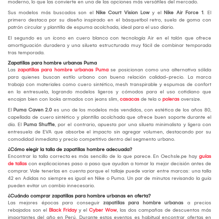
moderno, lo que las convierte en una de las opciones más versátiles del mercado.
Sus modelos más buscados son el
Nike Court Vision Low
y el
Nike Air Force 1
. El
primero destaca por su diseño inspirado en el básquetbol retro, suela de goma con
patrón circular y plantilla de espuma acolchada, ideal para el uso diario.
El segundo es un ícono en cuero blanco con tecnología Air en el talón que ofrece
amortiguación duradera y una silueta estructurada muy fácil de combinar temporada
tras temporada.
Zapatillas para hombre urbanas Puma
Las
zapatillas para hombre urbanas Puma
se posicionan como una alternativa sólida
para quienes buscan estilo urbano con buena relación calidad-precio. La marca
trabaja con materiales como cuero sintético, mesh transpirable y espumas de confort
en la entresuela, logrando modelos ligeros y cómodos para el uso cotidiano que
encajan bien con looks armados con jeans slim,
casacas
de tela o
poleras
oversize.
El
Puma Caven 2.0
es uno de los modelos más vendidos, con estética de los años 80,
capellada de cuero sintético y plantilla acolchada que ofrece buen soporte durante el
día. El
Puma Shuffle
, por el contrario, apuesta por una silueta minimalista y ligera con
entresuela de EVA que absorbe el impacto sin agregar volumen, destacando por su
comodidad inmediata y precio competitivo dentro del segmento urbano.
¿Cómo elegir la talla de zapatillas hombre adecuada?
Encontrar la talla correcta es más sencillo de lo que parece. En Oechsle.pe hay
guías
de tallas
con explicaciones paso a paso que ayudan a tomar la mejor decisión antes de
comprar. Vale tenerlas en cuenta porque el tallaje puede variar entre marcas: una talla
42 en Adidas no siempre es igual en Nike o Puma. Un par de minutos revisando la guía
pueden evitar un cambio innecesario.
¿Cuándo comprar zapatillas para hombre urbanas en oferta?
Las mejores épocas para conseguir
zapatillas para hombre urbanas
a precios
rebajados son el
Black Friday
y el
Cyber Wow
, las dos campañas de descuentos más
importantes del año en Perú. Durante estos eventos es habitual encontrar ofertas en