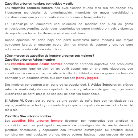
Zapatillas urbanas hombre: comodidad y estilo
Las
zapatillas casuales hombre
han evolucionado mucho más allá del diseño: hoy
incorporan tecnologías de amortiguación, materiales de mayor durabilidad y
construcciones que priorizan tanto el confort como la transpirabilidad.
En Oechsle.pe se encuentra una selección de modelos con suela de goma
antideslizante, plantillas acolchadas, capelladas de cuero sintético o mesh, y sistemas
de soporte que hacen la diferencia en el uso cotidiano.
Desde opciones de caña baja con perfil minimalista hasta modelos con mayor
estructura lateral, el catálogo cubre distintos niveles de soporte y estética para
adaptarse a cada estilo de vida urbano.
¿Qué marcas de zapatillas de hombre urbanas son mejores?
Zapatillas urbanas Adidas hombre
Las
zapatillas urbanas Adidas hombre
combinan herencia deportiva con propuestas
que funcionan igual de bien en un outfit casual que en uno más elaborado, con
capelladas de cuero o cuero sintético de alta durabilidad, suelas de goma con tracción
confiable y un acabado limpio que combina con
jeans
y
joggers
.
Dos modelos concentran gran parte de su popularidad. El
Adidas Samba
es un clásico
retro de silueta delgada con capellada de cuero y refuerzos de gamuza, cuya suela
vulcanizada de perfil bajo le da ese look de calle tan reconocible.
El
Adidas VL Court
, por su parte, es una opción de caña baja con las clásicas tres
rayas, plantilla acolchada y un diseño limpio que acompaña sin esfuerzo los looks del
día a día.
Zapatillas Nike urbanas hombre
Las
zapatillas Nike urbanas hombre
destacan por tecnologías que priorizan la
comodidad en uso prolongado: espumas de amortiguación de media densidad,
plantillas anatómicas y capelladas con refuerzos estratégicos. Su estética limpia
combina con casi cualquier prenda, desde poleras básicas hasta casacas de corte