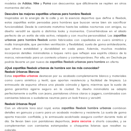
modelos de
Adidas
,
Nike
y
Puma
con descuentos que difícilmente se repiten en otros
momentos del año.
Descubre las mejores zapatillas urbanas para hombre Reebok
Inspiradas en la energía de la calle y en la esencia deportiva que define a Reebok,
estas zapatillas están pensadas para hombres que buscan verse bien sin sacrificar
funcionalidad. Desde la caminata matutina hasta las salidas nocturnas con amigos, su
diseño versátil se ajusta a distintos looks y momentos. Convirtiéndose en el aliado
perfecto de un estilo de vida activo, relajado y con mucha personalidad. Las
zapatillas
urbanas para hombre Reebok
están fabricadas con capelladas en cuero sintético y
malla transpirable, que permiten ventilación y flexibilidad, suela de goma antideslizante,
que ofrece estabilidad y durabilidad en cada paso. Además, muchos modelos
incorporan detalles minimalistas o toques retro que reflejan ese espíritu clásico de la
marca, reinventado para un contexto urbano y contemporáneo. Por ello, en Oechsle.pe
podrás llevarte un par nuevo de
zapatillas Reebok urbanas para hombre
en oferta.
¿Qué zapatillas Reebok urbanas de hombre son las más conocidas?
Reebok Urbanas Blancas
Estas
zapatillas urbanas
destacan por su acabado completamente blanco y materiales
como cuero sintético y textil, que aportan resistencia y facilidad de limpieza. La
entresuela de espuma ofrece una pisada cómoda y ligera, mientras que la suela de
goma garantiza agarre seguro en la ciudad. Su diseño minimalista se adapta
perfectamente a outfits con jeans, pantalones chinos claros o joggers, combinados con
camisetas básicas o sudaderas neutras para un look fresco y versátil.
Reebok Urbanas Royal
Con un vibrante tono azul royal, estas
zapatillas Reebok hombre urbanas
combinan
detalles en gamuza y cuero para un acabado moderno y resistente. La suela de goma
aporta tracción confiable, y la entresuela acolchada asegura confort durante todo el
día. Se llevan bien con pantalones deportivos,
jeans oscuros
o shorts casuales, y se
complementan con camisetas estampadas o chaquetas livianas que resaltan su
colorido.