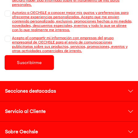
declaro haber sido informado sobre el tratamiento de mis datos
personales.
Autorizo a OECHSLE a conocer mejor mis gustos y preferencias para
ofrecerme experiencias personalizadas. Acepto que me envien
contenido personalizado, exclusivo, promociones hechas a mi medida,
novedades, descuentos especiales, eventos y todo lo que se alinee
con lo que realmente me interesa.
Acepto el compartir mi información con empresas del grupo
empresarial de OECHSLE para el envío de comunicaciones
publicitarias sobre sus productos, servicios, promociones, eventos y
otras actividades comerciales de interés.
Suscribirme
Secciones destacadas
Servicio al Cliente
Sobre Oechsle