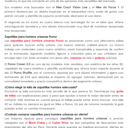
moderno, lo que las convierte en una de las opciones más versátiles del mercado.
Sus modelos más buscados son el
Nike Court Vision Low
y el
Nike Air Force 1
. El
primero destaca por su diseño inspirado en el básquetbol retro, suela de goma con
patrón circular y plantilla de espuma acolchada, ideal para el uso diario.
El segundo es un ícono en cuero blanco con tecnología Air en el talón que ofrece
amortiguación duradera y una silueta estructurada muy fácil de combinar temporada
tras temporada.
Zapatillas para hombre urbanas Puma
Las
zapatillas para hombre urbanas Puma
se posicionan como una alternativa sólida
para quienes buscan estilo urbano con buena relación calidad-precio. La marca
trabaja con materiales como cuero sintético, mesh transpirable y espumas de confort
en la entresuela, logrando modelos ligeros y cómodos para el uso cotidiano que
encajan bien con looks armados con jeans slim,
casacas
de tela o
poleras
oversize.
El
Puma Caven 2.0
es uno de los modelos más vendidos, con estética de los años 80,
capellada de cuero sintético y plantilla acolchada que ofrece buen soporte durante el
día. El
Puma Shuffle
, por el contrario, apuesta por una silueta minimalista y ligera con
entresuela de EVA que absorbe el impacto sin agregar volumen, destacando por su
comodidad inmediata y precio competitivo dentro del segmento urbano.
¿Cómo elegir la talla de zapatillas hombre adecuada?
Encontrar la talla correcta es más sencillo de lo que parece. En Oechsle.pe hay
guías
de tallas
con explicaciones paso a paso que ayudan a tomar la mejor decisión antes de
comprar. Vale tenerlas en cuenta porque el tallaje puede variar entre marcas: una talla
42 en Adidas no siempre es igual en Nike o Puma. Un par de minutos revisando la guía
pueden evitar un cambio innecesario.
¿Cuándo comprar zapatillas para hombre urbanas en oferta?
Las mejores épocas para conseguir
zapatillas para hombre urbanas
a precios
rebajados son el
Black Friday
y el
Cyber Wow
, las dos campañas de descuentos más
importantes del año en Perú. Durante estos eventos es habitual encontrar ofertas en