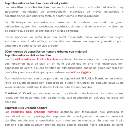
Zapatillas urbanas hombre: comodidad y estilo
Las
zapatillas casuales hombre
han evolucionado mucho más allá del diseño: hoy
incorporan tecnologías de amortiguación, materiales de mayor durabilidad y
construcciones que priorizan tanto el confort como la transpirabilidad.
En Oechsle.pe se encuentra una selección de modelos con suela de goma
antideslizante, plantillas acolchadas, capelladas de cuero sintético o mesh, y sistemas
de soporte que hacen la diferencia en el uso cotidiano.
Desde opciones de caña baja con perfil minimalista hasta modelos con mayor
estructura lateral, el catálogo cubre distintos niveles de soporte y estética para
adaptarse a cada estilo de vida urbano.
¿Qué marcas de zapatillas de hombre urbanas son mejores?
Zapatillas urbanas Adidas hombre
Las
zapatillas urbanas Adidas hombre
combinan herencia deportiva con propuestas
que funcionan igual de bien en un outfit casual que en uno más elaborado, con
capelladas de cuero o cuero sintético de alta durabilidad, suelas de goma con tracción
confiable y un acabado limpio que combina con
jeans
y
joggers
.
Dos modelos concentran gran parte de su popularidad. El
Adidas Samba
es un clásico
retro de silueta delgada con capellada de cuero y refuerzos de gamuza, cuya suela
vulcanizada de perfil bajo le da ese look de calle tan reconocible.
El
Adidas VL Court
, por su parte, es una opción de caña baja con las clásicas tres
rayas, plantilla acolchada y un diseño limpio que acompaña sin esfuerzo los looks del
día a día.
Zapatillas Nike urbanas hombre
Las
zapatillas Nike urbanas hombre
destacan por tecnologías que priorizan la
comodidad en uso prolongado: espumas de amortiguación de media densidad,
plantillas anatómicas y capelladas con refuerzos estratégicos. Su estética limpia
combina con casi cualquier prenda, desde poleras básicas hasta casacas de corte