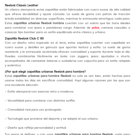
Reebok Classic Leather
Un clásico atemporal, estas zapatillas están fabricadas con cuero suave de alta calidad
que ofrece durabilidad y ajuste cómodo. La suela de goma con patrón de tracción
brinda estabilidad en diversas superficies, mientras la entresuela amortigua cada paso.
Estas
zapatillas urbanas Reebok hombre
cuentan con un sobrio que las hace ideales
para combinar con jeans o pantalones cargo. Además de
polos
, camisas casuales o
casacas tipo bomber para un estilo equilibrado entre clásico y urbano.
Zapatilla Reebok Club C 85
Con un diseño retro inspirado en el tenis, estas zapatillas cuentan con capellada en
cuero suave y detalles en gamuza que aportan textura y estilo. La suela de goma
resistente y la entresuela acolchada ofrecen comodidad y soporte durante todo el día.
Puedes combinarlas fácilmente en looks con joggers, jeans ajustados o shorts,
acompañados de camisetas básicas o sudaderas con capucha para un estilo relajado
y auténtico.
¿Por qué elegir zapatillas urbanas Reebok para hombre?
Estas
zapatillas urbanas para hombre Reebok
no solo se ven bien, están hechas para
usarse todos los días sin sacrificar comodidad. Aquí algunas razones por las que son
una excelente elección:
- Estilo atemporal con esencia retro o moderna.
- Versatilidad para combinar con distintos outfits.
- Comodidad real para uso prolongado.
- Tecnología que proviene del deporte y se adapta al uso urbano.
- Diseño que refleja personalidad y actitud.
Tus pasos te definen, y con unas
zapatillas urbanas para hombre Reebok
, cada paso