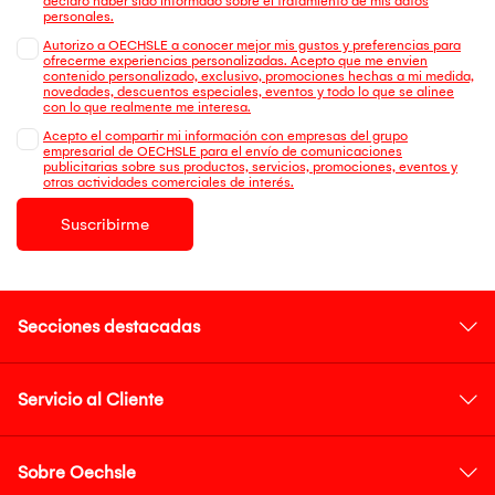
declaro haber sido informado sobre el tratamiento de mis datos
personales.
Autorizo a OECHSLE a conocer mejor mis gustos y preferencias para
ofrecerme experiencias personalizadas. Acepto que me envien
contenido personalizado, exclusivo, promociones hechas a mi medida,
novedades, descuentos especiales, eventos y todo lo que se alinee
con lo que realmente me interesa.
Acepto el compartir mi información con empresas del grupo
empresarial de OECHSLE para el envío de comunicaciones
publicitarias sobre sus productos, servicios, promociones, eventos y
otras actividades comerciales de interés.
Suscribirme
Secciones destacadas
Servicio al Cliente
Sobre Oechsle