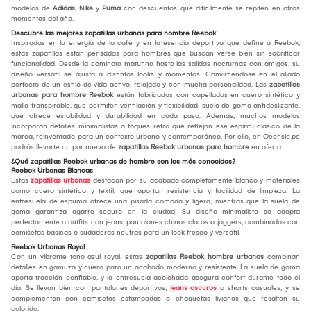
modelos de
Adidas
,
Nike
y
Puma
con descuentos que difícilmente se repiten en otros
momentos del año.
Descubre las mejores zapatillas urbanas para hombre Reebok
Inspiradas en la energía de la calle y en la esencia deportiva que define a Reebok,
estas zapatillas están pensadas para hombres que buscan verse bien sin sacrificar
funcionalidad. Desde la caminata matutina hasta las salidas nocturnas con amigos, su
diseño versátil se ajusta a distintos looks y momentos. Convirtiéndose en el aliado
perfecto de un estilo de vida activo, relajado y con mucha personalidad. Las
zapatillas
urbanas para hombre Reebok
están fabricadas con capelladas en cuero sintético y
malla transpirable, que permiten ventilación y flexibilidad, suela de goma antideslizante,
que ofrece estabilidad y durabilidad en cada paso. Además, muchos modelos
incorporan detalles minimalistas o toques retro que reflejan ese espíritu clásico de la
marca, reinventado para un contexto urbano y contemporáneo. Por ello, en Oechsle.pe
podrás llevarte un par nuevo de
zapatillas Reebok urbanas para hombre
en oferta.
¿Qué zapatillas Reebok urbanas de hombre son las más conocidas?
Reebok Urbanas Blancas
Estas
zapatillas urbanas
destacan por su acabado completamente blanco y materiales
como cuero sintético y textil, que aportan resistencia y facilidad de limpieza. La
entresuela de espuma ofrece una pisada cómoda y ligera, mientras que la suela de
goma garantiza agarre seguro en la ciudad. Su diseño minimalista se adapta
perfectamente a outfits con jeans, pantalones chinos claros o joggers, combinados con
camisetas básicas o sudaderas neutras para un look fresco y versátil.
Reebok Urbanas Royal
Con un vibrante tono azul royal, estas
zapatillas Reebok hombre urbanas
combinan
detalles en gamuza y cuero para un acabado moderno y resistente. La suela de goma
aporta tracción confiable, y la entresuela acolchada asegura confort durante todo el
día. Se llevan bien con pantalones deportivos,
jeans oscuros
o shorts casuales, y se
complementan con camisetas estampadas o chaquetas livianas que resaltan su
colorido.