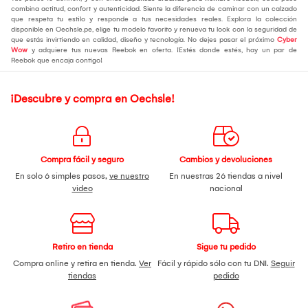
combina actitud, confort y autenticidad. Siente la diferencia de caminar con un calzado
que respeta tu estilo y responde a tus necesidades reales. Explora la colección
disponible en Oechsle.pe, elige tu modelo favorito y renueva tu look con la seguridad de
que estás invirtiendo en calidad, diseño y tecnología. No dejes pasar el próximo
Cyber
Wow
y adquiere tus nuevas Reebok en oferta. ¡Estés donde estés, hay un par de
Reebok que encaja contigo!
¡Descubre y compra en Oechsle!
Compra fácil y seguro
Cambios y devoluciones
En solo 6 simples pasos,
ve nuestro
En nuestras 26 tiendas a nivel
video
nacional
Retiro en tienda
Sigue tu pedido
Compra online y retira en tienda.
Ver
Fácil y rápido sólo con tu DNI.
Seguir
tiendas
pedido