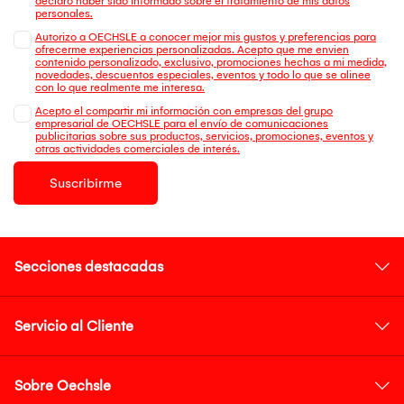
declaro haber sido informado sobre el tratamiento de mis datos
personales.
Autorizo a OECHSLE a conocer mejor mis gustos y preferencias para
ofrecerme experiencias personalizadas. Acepto que me envien
contenido personalizado, exclusivo, promociones hechas a mi medida,
novedades, descuentos especiales, eventos y todo lo que se alinee
con lo que realmente me interesa.
Acepto el compartir mi información con empresas del grupo
empresarial de OECHSLE para el envío de comunicaciones
publicitarias sobre sus productos, servicios, promociones, eventos y
otras actividades comerciales de interés.
Suscribirme
Secciones destacadas
Servicio al Cliente
Sobre Oechsle