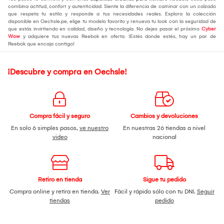
combina actitud, confort y autenticidad. Siente la diferencia de caminar con un calzado
que respeta tu estilo y responde a tus necesidades reales. Explora la colección
disponible en Oechsle.pe, elige tu modelo favorito y renueva tu look con la seguridad de
que estás invirtiendo en calidad, diseño y tecnología. No dejes pasar el próximo
Cyber
Wow
y adquiere tus nuevas Reebok en oferta. ¡Estés donde estés, hay un par de
Reebok que encaja contigo!
¡Descubre y compra en Oechsle!
Compra fácil y seguro
Cambios y devoluciones
En solo 6 simples pasos,
ve nuestro
En nuestras 26 tiendas a nivel
video
nacional
Retiro en tienda
Sigue tu pedido
Compra online y retira en tienda.
Ver
Fácil y rápido sólo con tu DNI.
Seguir
tiendas
pedido