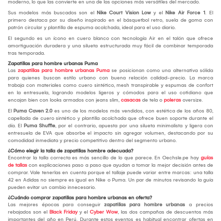
moderno, lo que las convierte en una de las opciones más versátiles del mercado.
Sus modelos más buscados son el
Nike Court Vision Low
y el
Nike Air Force 1
. El
primero destaca por su diseño inspirado en el básquetbol retro, suela de goma con
patrón circular y plantilla de espuma acolchada, ideal para el uso diario.
El segundo es un ícono en cuero blanco con tecnología Air en el talón que ofrece
amortiguación duradera y una silueta estructurada muy fácil de combinar temporada
tras temporada.
Zapatillas para hombre urbanas Puma
Las
zapatillas para hombre urbanas Puma
se posicionan como una alternativa sólida
para quienes buscan estilo urbano con buena relación calidad-precio. La marca
trabaja con materiales como cuero sintético, mesh transpirable y espumas de confort
en la entresuela, logrando modelos ligeros y cómodos para el uso cotidiano que
encajan bien con looks armados con jeans slim,
casacas
de tela o
poleras
oversize.
El
Puma Caven 2.0
es uno de los modelos más vendidos, con estética de los años 80,
capellada de cuero sintético y plantilla acolchada que ofrece buen soporte durante el
día. El
Puma Shuffle
, por el contrario, apuesta por una silueta minimalista y ligera con
entresuela de EVA que absorbe el impacto sin agregar volumen, destacando por su
comodidad inmediata y precio competitivo dentro del segmento urbano.
¿Cómo elegir la talla de zapatillas hombre adecuada?
Encontrar la talla correcta es más sencillo de lo que parece. En Oechsle.pe hay
guías
de tallas
con explicaciones paso a paso que ayudan a tomar la mejor decisión antes de
comprar. Vale tenerlas en cuenta porque el tallaje puede variar entre marcas: una talla
42 en Adidas no siempre es igual en Nike o Puma. Un par de minutos revisando la guía
pueden evitar un cambio innecesario.
¿Cuándo comprar zapatillas para hombre urbanas en oferta?
Las mejores épocas para conseguir
zapatillas para hombre urbanas
a precios
rebajados son el
Black Friday
y el
Cyber Wow
, las dos campañas de descuentos más
importantes del año en Perú. Durante estos eventos es habitual encontrar ofertas en