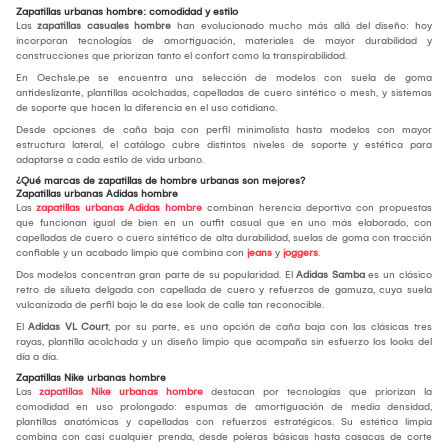
Zapatillas urbanas hombre: comodidad y estilo
Las
zapatillas casuales hombre
han evolucionado mucho más allá del diseño: hoy
incorporan tecnologías de amortiguación, materiales de mayor durabilidad y
construcciones que priorizan tanto el confort como la transpirabilidad.
En Oechsle.pe se encuentra una selección de modelos con suela de goma
antideslizante, plantillas acolchadas, capelladas de cuero sintético o mesh, y sistemas
de soporte que hacen la diferencia en el uso cotidiano.
Desde opciones de caña baja con perfil minimalista hasta modelos con mayor
estructura lateral, el catálogo cubre distintos niveles de soporte y estética para
adaptarse a cada estilo de vida urbano.
¿Qué marcas de zapatillas de hombre urbanas son mejores?
Zapatillas urbanas Adidas hombre
Las
zapatillas urbanas Adidas hombre
combinan herencia deportiva con propuestas
que funcionan igual de bien en un outfit casual que en uno más elaborado, con
capelladas de cuero o cuero sintético de alta durabilidad, suelas de goma con tracción
confiable y un acabado limpio que combina con
jeans
y
joggers
.
Dos modelos concentran gran parte de su popularidad. El
Adidas Samba
es un clásico
retro de silueta delgada con capellada de cuero y refuerzos de gamuza, cuya suela
vulcanizada de perfil bajo le da ese look de calle tan reconocible.
El
Adidas VL Court
, por su parte, es una opción de caña baja con las clásicas tres
rayas, plantilla acolchada y un diseño limpio que acompaña sin esfuerzo los looks del
día a día.
Zapatillas Nike urbanas hombre
Las
zapatillas Nike urbanas hombre
destacan por tecnologías que priorizan la
comodidad en uso prolongado: espumas de amortiguación de media densidad,
plantillas anatómicas y capelladas con refuerzos estratégicos. Su estética limpia
combina con casi cualquier prenda, desde poleras básicas hasta casacas de corte