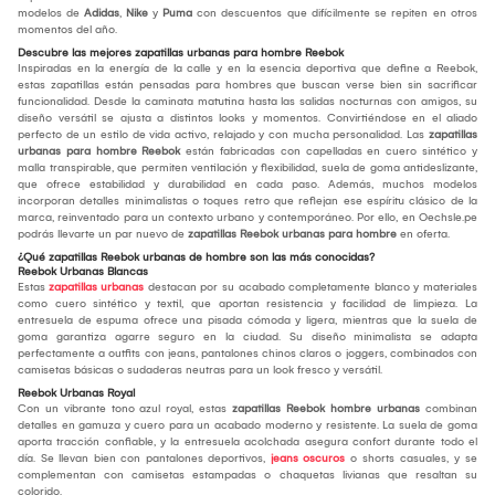
modelos de
Adidas
,
Nike
y
Puma
con descuentos que difícilmente se repiten en otros
momentos del año.
Descubre las mejores zapatillas urbanas para hombre Reebok
Inspiradas en la energía de la calle y en la esencia deportiva que define a Reebok,
estas zapatillas están pensadas para hombres que buscan verse bien sin sacrificar
funcionalidad. Desde la caminata matutina hasta las salidas nocturnas con amigos, su
diseño versátil se ajusta a distintos looks y momentos. Convirtiéndose en el aliado
perfecto de un estilo de vida activo, relajado y con mucha personalidad. Las
zapatillas
urbanas para hombre Reebok
están fabricadas con capelladas en cuero sintético y
malla transpirable, que permiten ventilación y flexibilidad, suela de goma antideslizante,
que ofrece estabilidad y durabilidad en cada paso. Además, muchos modelos
incorporan detalles minimalistas o toques retro que reflejan ese espíritu clásico de la
marca, reinventado para un contexto urbano y contemporáneo. Por ello, en Oechsle.pe
podrás llevarte un par nuevo de
zapatillas Reebok urbanas para hombre
en oferta.
¿Qué zapatillas Reebok urbanas de hombre son las más conocidas?
Reebok Urbanas Blancas
Estas
zapatillas urbanas
destacan por su acabado completamente blanco y materiales
como cuero sintético y textil, que aportan resistencia y facilidad de limpieza. La
entresuela de espuma ofrece una pisada cómoda y ligera, mientras que la suela de
goma garantiza agarre seguro en la ciudad. Su diseño minimalista se adapta
perfectamente a outfits con jeans, pantalones chinos claros o joggers, combinados con
camisetas básicas o sudaderas neutras para un look fresco y versátil.
Reebok Urbanas Royal
Con un vibrante tono azul royal, estas
zapatillas Reebok hombre urbanas
combinan
detalles en gamuza y cuero para un acabado moderno y resistente. La suela de goma
aporta tracción confiable, y la entresuela acolchada asegura confort durante todo el
día. Se llevan bien con pantalones deportivos,
jeans oscuros
o shorts casuales, y se
complementan con camisetas estampadas o chaquetas livianas que resaltan su
colorido.