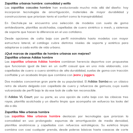
Zapatillas urbanas hombre: comodidad y estilo
Las
zapatillas casuales hombre
han evolucionado mucho más allá del diseño: hoy
incorporan tecnologías de amortiguación, materiales de mayor durabilidad y
construcciones que priorizan tanto el confort como la transpirabilidad.
En Oechsle.pe se encuentra una selección de modelos con suela de goma
antideslizante, plantillas acolchadas, capelladas de cuero sintético o mesh, y sistemas
de soporte que hacen la diferencia en el uso cotidiano.
Desde opciones de caña baja con perfil minimalista hasta modelos con mayor
estructura lateral, el catálogo cubre distintos niveles de soporte y estética para
adaptarse a cada estilo de vida urbano.
¿Qué marcas de zapatillas de hombre urbanas son mejores?
Zapatillas urbanas Adidas hombre
Las
zapatillas urbanas Adidas hombre
combinan herencia deportiva con propuestas
que funcionan igual de bien en un outfit casual que en uno más elaborado, con
capelladas de cuero o cuero sintético de alta durabilidad, suelas de goma con tracción
confiable y un acabado limpio que combina con
jeans
y
joggers
.
Dos modelos concentran gran parte de su popularidad. El
Adidas Samba
es un clásico
retro de silueta delgada con capellada de cuero y refuerzos de gamuza, cuya suela
vulcanizada de perfil bajo le da ese look de calle tan reconocible.
El
Adidas VL Court
, por su parte, es una opción de caña baja con las clásicas tres
rayas, plantilla acolchada y un diseño limpio que acompaña sin esfuerzo los looks del
día a día.
Zapatillas Nike urbanas hombre
Las
zapatillas Nike urbanas hombre
destacan por tecnologías que priorizan la
comodidad en uso prolongado: espumas de amortiguación de media densidad,
plantillas anatómicas y capelladas con refuerzos estratégicos. Su estética limpia
combina con casi cualquier prenda, desde poleras básicas hasta casacas de corte