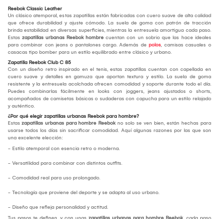
Reebok Classic Leather
Un clásico atemporal, estas zapatillas están fabricadas con cuero suave de alta calidad
que ofrece durabilidad y ajuste cómodo. La suela de goma con patrón de tracción
brinda estabilidad en diversas superficies, mientras la entresuela amortigua cada paso.
Estas
zapatillas urbanas Reebok hombre
cuentan con un sobrio que las hace ideales
para combinar con jeans o pantalones cargo. Además de
polos
, camisas casuales o
casacas tipo bomber para un estilo equilibrado entre clásico y urbano.
Zapatilla Reebok Club C 85
Con un diseño retro inspirado en el tenis, estas zapatillas cuentan con capellada en
cuero suave y detalles en gamuza que aportan textura y estilo. La suela de goma
resistente y la entresuela acolchada ofrecen comodidad y soporte durante todo el día.
Puedes combinarlas fácilmente en looks con joggers, jeans ajustados o shorts,
acompañados de camisetas básicas o sudaderas con capucha para un estilo relajado
y auténtico.
¿Por qué elegir zapatillas urbanas Reebok para hombre?
Estas
zapatillas urbanas para hombre Reebok
no solo se ven bien, están hechas para
usarse todos los días sin sacrificar comodidad. Aquí algunas razones por las que son
una excelente elección:
- Estilo atemporal con esencia retro o moderna.
- Versatilidad para combinar con distintos outfits.
- Comodidad real para uso prolongado.
- Tecnología que proviene del deporte y se adapta al uso urbano.
- Diseño que refleja personalidad y actitud.
Tus pasos te definen, y con unas
zapatillas urbanas para hombre Reebok
, cada paso