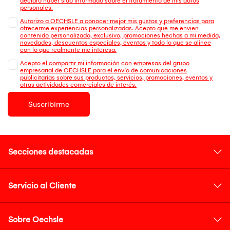
declaro haber sido informado sobre el tratamiento de mis datos
personales.
Autorizo a OECHSLE a conocer mejor mis gustos y preferencias para
ofrecerme experiencias personalizadas. Acepto que me envien
contenido personalizado, exclusivo, promociones hechas a mi medida,
novedades, descuentos especiales, eventos y todo lo que se alinee
con lo que realmente me interesa.
Acepto el compartir mi información con empresas del grupo
empresarial de OECHSLE para el envío de comunicaciones
publicitarias sobre sus productos, servicios, promociones, eventos y
otras actividades comerciales de interés.
Suscribirme
Secciones destacadas
Servicio al Cliente
Sobre Oechsle