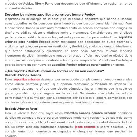
modelos de
Adidas
,
Nike
y
Puma
con descuentos que difícilmente se repiten en otros
momentos del año.
Descubre las mejores zapatillas urbanas para hombre Reebok
Inspiradas en la energía de la calle y en la esencia deportiva que define a Reebok,
estas zapatillas están pensadas para hombres que buscan verse bien sin sacrificar
funcionalidad. Desde la caminata matutina hasta las salidas nocturnas con amigos, su
diseño versátil se ajusta a distintos looks y momentos. Convirtiéndose en el aliado
perfecto de un estilo de vida activo, relajado y con mucha personalidad. Las
zapatillas
urbanas para hombre Reebok
están fabricadas con capelladas en cuero sintético y
malla transpirable, que permiten ventilación y flexibilidad, suela de goma antideslizante,
que ofrece estabilidad y durabilidad en cada paso. Además, muchos modelos
incorporan detalles minimalistas o toques retro que reflejan ese espíritu clásico de la
marca, reinventado para un contexto urbano y contemporáneo. Por ello, en Oechsle.pe
podrás llevarte un par nuevo de
zapatillas Reebok urbanas para hombre
en oferta.
¿Qué zapatillas Reebok urbanas de hombre son las más conocidas?
Reebok Urbanas Blancas
Estas
zapatillas urbanas
destacan por su acabado completamente blanco y materiales
como cuero sintético y textil, que aportan resistencia y facilidad de limpieza. La
entresuela de espuma ofrece una pisada cómoda y ligera, mientras que la suela de
goma garantiza agarre seguro en la ciudad. Su diseño minimalista se adapta
perfectamente a outfits con jeans, pantalones chinos claros o joggers, combinados con
camisetas básicas o sudaderas neutras para un look fresco y versátil.
Reebok Urbanas Royal
Con un vibrante tono azul royal, estas
zapatillas Reebok hombre urbanas
combinan
detalles en gamuza y cuero para un acabado moderno y resistente. La suela de goma
aporta tracción confiable, y la entresuela acolchada asegura confort durante todo el
día. Se llevan bien con pantalones deportivos,
jeans oscuros
o shorts casuales, y se
complementan con camisetas estampadas o chaquetas livianas que resaltan su
colorido.