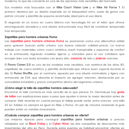
moderno, lo que las convierte en una de las opciones más versátiles del mercado.
Sus modelos más buscados son el
Nike Court Vision Low
y el
Nike Air Force 1
. El
primero destaca por su diseño inspirado en el básquetbol retro, suela de goma con
patrón circular y plantilla de espuma acolchada, ideal para el uso diario.
El segundo es un ícono en cuero blanco con tecnología Air en el talón que ofrece
amortiguación duradera y una silueta estructurada muy fácil de combinar temporada
tras temporada.
Zapatillas para hombre urbanas Puma
Las
zapatillas para hombre urbanas Puma
se posicionan como una alternativa sólida
para quienes buscan estilo urbano con buena relación calidad-precio. La marca
trabaja con materiales como cuero sintético, mesh transpirable y espumas de confort
en la entresuela, logrando modelos ligeros y cómodos para el uso cotidiano que
encajan bien con looks armados con jeans slim,
casacas
de tela o
poleras
oversize.
El
Puma Caven 2.0
es uno de los modelos más vendidos, con estética de los años 80,
capellada de cuero sintético y plantilla acolchada que ofrece buen soporte durante el
día. El
Puma Shuffle
, por el contrario, apuesta por una silueta minimalista y ligera con
entresuela de EVA que absorbe el impacto sin agregar volumen, destacando por su
comodidad inmediata y precio competitivo dentro del segmento urbano.
¿Cómo elegir la talla de zapatillas hombre adecuada?
Encontrar la talla correcta es más sencillo de lo que parece. En Oechsle.pe hay
guías
de tallas
con explicaciones paso a paso que ayudan a tomar la mejor decisión antes de
comprar. Vale tenerlas en cuenta porque el tallaje puede variar entre marcas: una talla
42 en Adidas no siempre es igual en Nike o Puma. Un par de minutos revisando la guía
pueden evitar un cambio innecesario.
¿Cuándo comprar zapatillas para hombre urbanas en oferta?
Las mejores épocas para conseguir
zapatillas para hombre urbanas
a precios
rebajados son el
Black Friday
y el
Cyber Wow
, las dos campañas de descuentos más
importantes del año en Perú. Durante estos eventos es habitual encontrar ofertas en