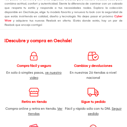
combina actitud, confort y autenticidad. Siente la diferencia de caminar con un calzado
que respeta tu estilo y responde a tus necesidades reales. Explora la colección
disponible en Oechsle.pe, elige tu modelo favorito y renueva tu look con la seguridad de
que estás invirtiendo en calidad, diseño y tecnología. No dejes pasar el próximo
Cyber
Wow
y adquiere tus nuevas Reebok en oferta. ¡Estés donde estés, hay un par de
Reebok que encaja contigo!
¡Descubre y compra en Oechsle!
Compra fácil y seguro
Cambios y devoluciones
En solo 6 simples pasos,
ve nuestro
En nuestras 26 tiendas a nivel
video
nacional
Retiro en tienda
Sigue tu pedido
Compra online y retira en tienda.
Ver
Fácil y rápido sólo con tu DNI.
Seguir
tiendas
pedido