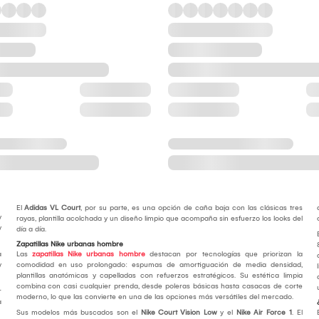
El
Adidas VL Court
, por su parte, es una opción de caña baja con las clásicas tres
y
rayas, plantilla acolchada y un diseño limpio que acompaña sin esfuerzo los looks del
y
día a día.
Zapatillas Nike urbanas hombre
a
Las
zapatillas Nike urbanas hombre
destacan por tecnologías que priorizan la
y
comodidad en uso prolongado: espumas de amortiguación de media densidad,
plantillas anatómicas y capelladas con refuerzos estratégicos. Su estética limpia
combina con casi cualquier prenda, desde poleras básicas hasta casacas de corte
r
moderno, lo que las convierte en una de las opciones más versátiles del mercado.
a
Sus modelos más buscados son el
Nike Court Vision Low
y el
Nike Air Force 1
. El