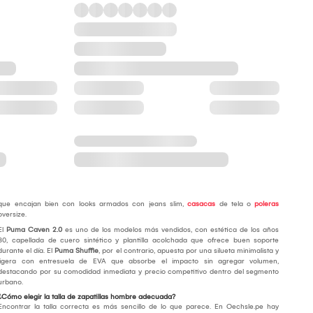
que encajan bien con looks armados con jeans slim,
casacas
de tela o
poleras
oversize.
El
Puma Caven 2.0
es uno de los modelos más vendidos, con estética de los años
80, capellada de cuero sintético y plantilla acolchada que ofrece buen soporte
durante el día. El
Puma Shuffle
, por el contrario, apuesta por una silueta minimalista y
ligera con entresuela de EVA que absorbe el impacto sin agregar volumen,
destacando por su comodidad inmediata y precio competitivo dentro del segmento
urbano.
¿Cómo elegir la talla de zapatillas hombre adecuada?
Encontrar la talla correcta es más sencillo de lo que parece. En Oechsle.pe hay