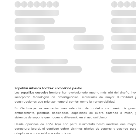
Zapatillas urbanas hombre: comodidad y estilo
Las
zapatillas casuales hombre
han evolucionado mucho más allá del diseño: ho
incorporan tecnologías de amortiguación, materiales de mayor durabilidad 
construcciones que priorizan tanto el confort como la transpirabilidad.
En Oechsle.pe se encuentra una selección de modelos con suela de gom
antideslizante, plantillas acolchadas, capelladas de cuero sintético o mesh, 
sistemas de soporte que hacen la diferencia en el uso cotidiano.
Desde opciones de caña baja con perfil minimalista hasta modelos con mayo
estructura lateral, el catálogo cubre distintos niveles de soporte y estética par
adaptarse a cada estilo de vida urbano.