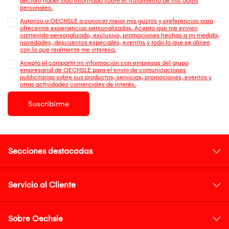
declaro haber sido informado sobre el tratamiento de mis datos
personales.
Autorizo a OECHSLE a conocer mejor mis gustos y preferencias para
ofrecerme experiencias personalizadas. Acepto que me envien
contenido personalizado, exclusivo, promociones hechas a mi medida,
novedades, descuentos especiales, eventos y todo lo que se alinee
con lo que realmente me interesa.
Acepto el compartir mi información con empresas del grupo
empresarial de OECHSLE para el envío de comunicaciones
publicitarias sobre sus productos, servicios, promociones, eventos y
otras actividades comerciales de interés.
Suscribirme
Secciones destacadas
Servicio al Cliente
Sobre Oechsle