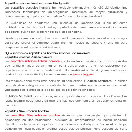
Zapatillas urbanas hombre: comodidad y estilo
Las
zapatillas casuales hombre
han evolucionado mucho más allá del diseño: hoy
incorporan tecnologías de amortiguación, materiales de mayor durabilidad y
construcciones que priorizan tanto el confort como la transpirabilidad.
En Oechsle.pe se encuentra una selección de modelos con suela de goma
antideslizante, plantillas acolchadas, capelladas de cuero sintético o mesh, y sistemas
de soporte que hacen la diferencia en el uso cotidiano.
Desde opciones de caña baja con perfil minimalista hasta modelos con mayor
estructura lateral, el catálogo cubre distintos niveles de soporte y estética para
adaptarse a cada estilo de vida urbano.
¿Qué marcas de zapatillas de hombre urbanas son mejores?
Zapatillas urbanas Adidas hombre
Las
zapatillas urbanas Adidas hombre
combinan herencia deportiva con propuestas
que funcionan igual de bien en un outfit casual que en uno más elaborado, con
capelladas de cuero o cuero sintético de alta durabilidad, suelas de goma con tracción
confiable y un acabado limpio que combina con
jeans
y
joggers
.
Dos modelos concentran gran parte de su popularidad. El
Adidas Samba
es un clásico
retro de silueta delgada con capellada de cuero y refuerzos de gamuza, cuya suela
vulcanizada de perfil bajo le da ese look de calle tan reconocible.
El
Adidas VL Court
, por su parte, es una opción de caña baja con las clásicas tres
rayas, plantilla acolchada y un diseño limpio que acompaña sin esfuerzo los looks del
día a día.
Zapatillas Nike urbanas hombre
Las
zapatillas Nike urbanas hombre
destacan por tecnologías que priorizan la
comodidad en uso prolongado: espumas de amortiguación de media densidad,
plantillas anatómicas y capelladas con refuerzos estratégicos. Su estética limpia
combina con casi cualquier prenda, desde poleras básicas hasta casacas de corte