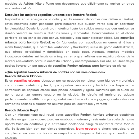
modelos de
Adidas
,
Nike
y
Puma
con descuentos que difícilmente se repiten en otros
momentos del año.
Descubre las mejores zapatillas urbanas para hombre Reebok
Inspiradas en la energía de la calle y en la esencia deportiva que define a Reebok,
estas zapatillas están pensadas para hombres que buscan verse bien sin sacrificar
funcionalidad. Desde la caminata matutina hasta las salidas nocturnas con amigos, su
diseño versátil se ajusta a distintos looks y momentos. Convirtiéndose en el aliado
perfecto de un estilo de vida activo, relajado y con mucha personalidad. Las
zapatillas
urbanas para hombre Reebok
están fabricadas con capelladas en cuero sintético y
malla transpirable, que permiten ventilación y flexibilidad, suela de goma antideslizante,
que ofrece estabilidad y durabilidad en cada paso. Además, muchos modelos
incorporan detalles minimalistas o toques retro que reflejan ese espíritu clásico de la
marca, reinventado para un contexto urbano y contemporáneo. Por ello, en Oechsle.pe
podrás llevarte un par nuevo de
zapatillas Reebok urbanas para hombre
en oferta.
¿Qué zapatillas Reebok urbanas de hombre son las más conocidas?
Reebok Urbanas Blancas
Estas
zapatillas urbanas
destacan por su acabado completamente blanco y materiales
como cuero sintético y textil, que aportan resistencia y facilidad de limpieza. La
entresuela de espuma ofrece una pisada cómoda y ligera, mientras que la suela de
goma garantiza agarre seguro en la ciudad. Su diseño minimalista se adapta
perfectamente a outfits con jeans, pantalones chinos claros o joggers, combinados con
camisetas básicas o sudaderas neutras para un look fresco y versátil.
Reebok Urbanas Royal
Con un vibrante tono azul royal, estas
zapatillas Reebok hombre urbanas
combinan
detalles en gamuza y cuero para un acabado moderno y resistente. La suela de goma
aporta tracción confiable, y la entresuela acolchada asegura confort durante todo el
día. Se llevan bien con pantalones deportivos,
jeans oscuros
o shorts casuales, y se
complementan con camisetas estampadas o chaquetas livianas que resaltan su
colorido.