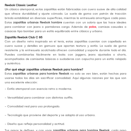
Reebok Classic Leather
Un clásico atemporal, estas zapatillas están fabricadas con cuero suave de alta calidad
que ofrece durabilidad y ajuste cómodo. La suela de goma con patrón de tracción
brinda estabilidad en diversas superficies, mientras la entresuela amortigua cada paso.
Estas
zapatillas urbanas Reebok hombre
cuentan con un sobrio que las hace ideales
para combinar con jeans o pantalones cargo. Además de
polos
, camisas casuales o
casacas tipo bomber para un estilo equilibrado entre clásico y urbano.
Zapatilla Reebok Club C 85
Con un diseño retro inspirado en el tenis, estas zapatillas cuentan con capellada en
cuero suave y detalles en gamuza que aportan textura y estilo. La suela de goma
resistente y la entresuela acolchada ofrecen comodidad y soporte durante todo el día.
Puedes combinarlas fácilmente en looks con joggers, jeans ajustados o shorts,
acompañados de camisetas básicas o sudaderas con capucha para un estilo relajado
y auténtico.
¿Por qué elegir zapatillas urbanas Reebok para hombre?
Estas
zapatillas urbanas para hombre Reebok
no solo se ven bien, están hechas para
usarse todos los días sin sacrificar comodidad. Aquí algunas razones por las que son
una excelente elección:
- Estilo atemporal con esencia retro o moderna.
- Versatilidad para combinar con distintos outfits.
- Comodidad real para uso prolongado.
- Tecnología que proviene del deporte y se adapta al uso urbano.
- Diseño que refleja personalidad y actitud.
Tus pasos te definen, y con unas
zapatillas urbanas para hombre Reebok
, cada paso