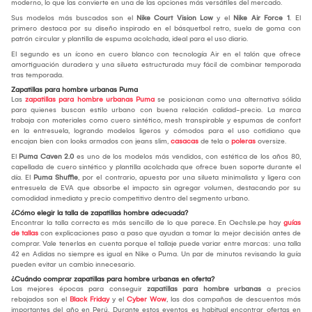
moderno, lo que las convierte en una de las opciones más versátiles del mercado.
Sus modelos más buscados son el
Nike Court Vision Low
y el
Nike Air Force 1
. El
primero destaca por su diseño inspirado en el básquetbol retro, suela de goma con
patrón circular y plantilla de espuma acolchada, ideal para el uso diario.
El segundo es un ícono en cuero blanco con tecnología Air en el talón que ofrece
amortiguación duradera y una silueta estructurada muy fácil de combinar temporada
tras temporada.
Zapatillas para hombre urbanas Puma
Las
zapatillas para hombre urbanas Puma
se posicionan como una alternativa sólida
para quienes buscan estilo urbano con buena relación calidad-precio. La marca
trabaja con materiales como cuero sintético, mesh transpirable y espumas de confort
en la entresuela, logrando modelos ligeros y cómodos para el uso cotidiano que
encajan bien con looks armados con jeans slim,
casacas
de tela o
poleras
oversize.
El
Puma Caven 2.0
es uno de los modelos más vendidos, con estética de los años 80,
capellada de cuero sintético y plantilla acolchada que ofrece buen soporte durante el
día. El
Puma Shuffle
, por el contrario, apuesta por una silueta minimalista y ligera con
entresuela de EVA que absorbe el impacto sin agregar volumen, destacando por su
comodidad inmediata y precio competitivo dentro del segmento urbano.
¿Cómo elegir la talla de zapatillas hombre adecuada?
Encontrar la talla correcta es más sencillo de lo que parece. En Oechsle.pe hay
guías
de tallas
con explicaciones paso a paso que ayudan a tomar la mejor decisión antes de
comprar. Vale tenerlas en cuenta porque el tallaje puede variar entre marcas: una talla
42 en Adidas no siempre es igual en Nike o Puma. Un par de minutos revisando la guía
pueden evitar un cambio innecesario.
¿Cuándo comprar zapatillas para hombre urbanas en oferta?
Las mejores épocas para conseguir
zapatillas para hombre urbanas
a precios
rebajados son el
Black Friday
y el
Cyber Wow
, las dos campañas de descuentos más
importantes del año en Perú. Durante estos eventos es habitual encontrar ofertas en