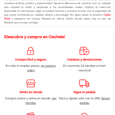
combina actitud, confort y autenticidad. Siente la diferencia de caminar con un calzado
que respeta tu estilo y responde a tus necesidades reales. Explora la colección
disponible en Oechsle.pe, elige tu modelo favorito y renueva tu look con la seguridad de
que estás invirtiendo en calidad, diseño y tecnología. No dejes pasar el próximo
Cyber
Wow
y adquiere tus nuevas Reebok en oferta. ¡Estés donde estés, hay un par de
Reebok que encaja contigo!
¡Descubre y compra en Oechsle!
Compra fácil y seguro
Cambios y devoluciones
En solo 6 simples pasos,
ve nuestro
En nuestras 26 tiendas a nivel
video
nacional
Retiro en tienda
Sigue tu pedido
Compra online y retira en tienda.
Ver
Fácil y rápido sólo con tu DNI.
Seguir
tiendas
pedido