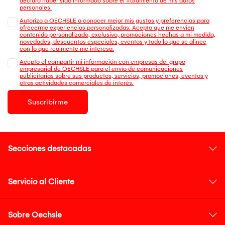
declaro haber sido informado sobre el tratamiento de mis datos
personales.
Autorizo a OECHSLE a conocer mejor mis gustos y preferencias para
ofrecerme experiencias personalizadas. Acepto que me envien
contenido personalizado, exclusivo, promociones hechas a mi medida,
novedades, descuentos especiales, eventos y todo lo que se alinee
con lo que realmente me interesa.
Acepto el compartir mi información con empresas del grupo
empresarial de OECHSLE para el envío de comunicaciones
publicitarias sobre sus productos, servicios, promociones, eventos y
otras actividades comerciales de interés.
Suscribirme
Secciones destacadas
Servicio al Cliente
Sobre Oechsle