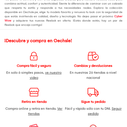
combina actitud, confort y autenticidad. Siente la diferencia de caminar con un calzado
que respeta tu estilo y responde a tus necesidades reales. Explora la colección
disponible en Oechsle.pe, elige tu modelo favorito y renueva tu look con la seguridad de
que estás invirtiendo en calidad, diseño y tecnología. No dejes pasar el próximo
Cyber
Wow
y adquiere tus nuevas Reebok en oferta. ¡Estés donde estés, hay un par de
Reebok que encaja contigo!
¡Descubre y compra en Oechsle!
Compra fácil y seguro
Cambios y devoluciones
En solo 6 simples pasos,
ve nuestro
En nuestras 26 tiendas a nivel
video
nacional
Retiro en tienda
Sigue tu pedido
Compra online y retira en tienda.
Ver
Fácil y rápido sólo con tu DNI.
Seguir
tiendas
pedido