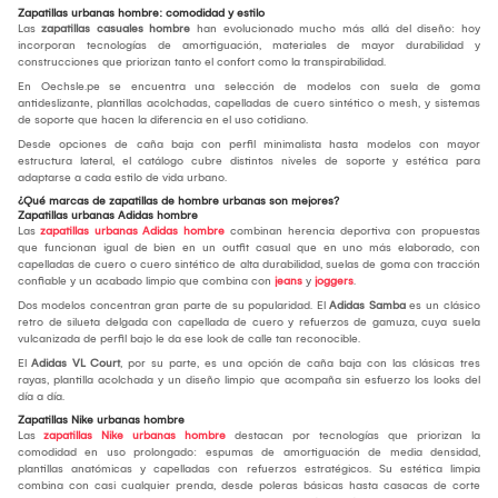
Zapatillas urbanas hombre: comodidad y estilo
Las
zapatillas casuales hombre
han evolucionado mucho más allá del diseño: hoy
incorporan tecnologías de amortiguación, materiales de mayor durabilidad y
construcciones que priorizan tanto el confort como la transpirabilidad.
En Oechsle.pe se encuentra una selección de modelos con suela de goma
antideslizante, plantillas acolchadas, capelladas de cuero sintético o mesh, y sistemas
de soporte que hacen la diferencia en el uso cotidiano.
Desde opciones de caña baja con perfil minimalista hasta modelos con mayor
estructura lateral, el catálogo cubre distintos niveles de soporte y estética para
adaptarse a cada estilo de vida urbano.
¿Qué marcas de zapatillas de hombre urbanas son mejores?
Zapatillas urbanas Adidas hombre
Las
zapatillas urbanas Adidas hombre
combinan herencia deportiva con propuestas
que funcionan igual de bien en un outfit casual que en uno más elaborado, con
capelladas de cuero o cuero sintético de alta durabilidad, suelas de goma con tracción
confiable y un acabado limpio que combina con
jeans
y
joggers
.
Dos modelos concentran gran parte de su popularidad. El
Adidas Samba
es un clásico
retro de silueta delgada con capellada de cuero y refuerzos de gamuza, cuya suela
vulcanizada de perfil bajo le da ese look de calle tan reconocible.
El
Adidas VL Court
, por su parte, es una opción de caña baja con las clásicas tres
rayas, plantilla acolchada y un diseño limpio que acompaña sin esfuerzo los looks del
día a día.
Zapatillas Nike urbanas hombre
Las
zapatillas Nike urbanas hombre
destacan por tecnologías que priorizan la
comodidad en uso prolongado: espumas de amortiguación de media densidad,
plantillas anatómicas y capelladas con refuerzos estratégicos. Su estética limpia
combina con casi cualquier prenda, desde poleras básicas hasta casacas de corte