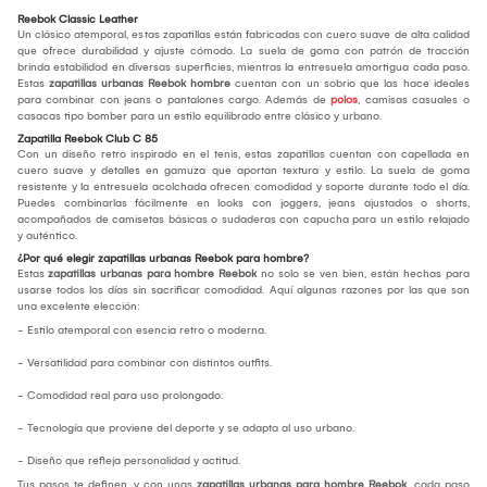
Reebok Classic Leather
Un clásico atemporal, estas zapatillas están fabricadas con cuero suave de alta calidad
que ofrece durabilidad y ajuste cómodo. La suela de goma con patrón de tracción
brinda estabilidad en diversas superficies, mientras la entresuela amortigua cada paso.
Estas
zapatillas urbanas Reebok hombre
cuentan con un sobrio que las hace ideales
para combinar con jeans o pantalones cargo. Además de
polos
, camisas casuales o
casacas tipo bomber para un estilo equilibrado entre clásico y urbano.
Zapatilla Reebok Club C 85
Con un diseño retro inspirado en el tenis, estas zapatillas cuentan con capellada en
cuero suave y detalles en gamuza que aportan textura y estilo. La suela de goma
resistente y la entresuela acolchada ofrecen comodidad y soporte durante todo el día.
Puedes combinarlas fácilmente en looks con joggers, jeans ajustados o shorts,
acompañados de camisetas básicas o sudaderas con capucha para un estilo relajado
y auténtico.
¿Por qué elegir zapatillas urbanas Reebok para hombre?
Estas
zapatillas urbanas para hombre Reebok
no solo se ven bien, están hechas para
usarse todos los días sin sacrificar comodidad. Aquí algunas razones por las que son
una excelente elección:
- Estilo atemporal con esencia retro o moderna.
- Versatilidad para combinar con distintos outfits.
- Comodidad real para uso prolongado.
- Tecnología que proviene del deporte y se adapta al uso urbano.
- Diseño que refleja personalidad y actitud.
Tus pasos te definen, y con unas
zapatillas urbanas para hombre Reebok
, cada paso