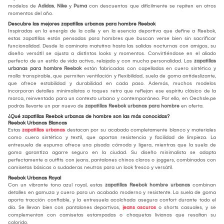
modelos de
Adidas
,
Nike
y
Puma
con descuentos que difícilmente se repiten en otros
momentos del año.
Descubre las mejores zapatillas urbanas para hombre Reebok
Inspiradas en la energía de la calle y en la esencia deportiva que define a Reebok,
estas zapatillas están pensadas para hombres que buscan verse bien sin sacrificar
funcionalidad. Desde la caminata matutina hasta las salidas nocturnas con amigos, su
diseño versátil se ajusta a distintos looks y momentos. Convirtiéndose en el aliado
perfecto de un estilo de vida activo, relajado y con mucha personalidad. Las
zapatillas
urbanas para hombre Reebok
están fabricadas con capelladas en cuero sintético y
malla transpirable, que permiten ventilación y flexibilidad, suela de goma antideslizante,
que ofrece estabilidad y durabilidad en cada paso. Además, muchos modelos
incorporan detalles minimalistas o toques retro que reflejan ese espíritu clásico de la
marca, reinventado para un contexto urbano y contemporáneo. Por ello, en Oechsle.pe
podrás llevarte un par nuevo de
zapatillas Reebok urbanas para hombre
en oferta.
¿Qué zapatillas Reebok urbanas de hombre son las más conocidas?
Reebok Urbanas Blancas
Estas
zapatillas urbanas
destacan por su acabado completamente blanco y materiales
como cuero sintético y textil, que aportan resistencia y facilidad de limpieza. La
entresuela de espuma ofrece una pisada cómoda y ligera, mientras que la suela de
goma garantiza agarre seguro en la ciudad. Su diseño minimalista se adapta
perfectamente a outfits con jeans, pantalones chinos claros o joggers, combinados con
camisetas básicas o sudaderas neutras para un look fresco y versátil.
Reebok Urbanas Royal
Con un vibrante tono azul royal, estas
zapatillas Reebok hombre urbanas
combinan
detalles en gamuza y cuero para un acabado moderno y resistente. La suela de goma
aporta tracción confiable, y la entresuela acolchada asegura confort durante todo el
día. Se llevan bien con pantalones deportivos,
jeans oscuros
o shorts casuales, y se
complementan con camisetas estampadas o chaquetas livianas que resaltan su
colorido.