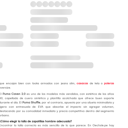
que encajan bien con looks armados con jeans slim,
casacas
de tela o
poleras
oversize.
El
Puma Caven 2.0
es uno de los modelos más vendidos, con estética de los años
80, capellada de cuero sintético y plantilla acolchada que ofrece buen soporte
durante el día. El
Puma Shuffle
, por el contrario, apuesta por una silueta minimalista y
ligera con entresuela de EVA que absorbe el impacto sin agregar volumen,
destacando por su comodidad inmediata y precio competitivo dentro del segmento
urbano.
¿Cómo elegir la talla de zapatillas hombre adecuada?
Encontrar la talla correcta es más sencillo de lo que parece. En Oechsle.pe hay