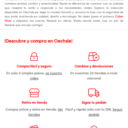
combina actitud, confort y autenticidad. Siente la diferencia de caminar con un calzado
que respeta tu estilo y responde a tus necesidades reales. Explora la colección
disponible en Oechsle.pe, elige tu modelo favorito y renueva tu look con la seguridad de
que estás invirtiendo en calidad, diseño y tecnología. No dejes pasar el próximo
Cyber
Wow
y adquiere tus nuevas Reebok en oferta. ¡Estés donde estés, hay un par de
Reebok que encaja contigo!
¡Descubre y compra en Oechsle!
Compra fácil y seguro
Cambios y devoluciones
En solo 6 simples pasos,
ve nuestro
En nuestras 26 tiendas a nivel
video
nacional
Retiro en tienda
Sigue tu pedido
Compra online y retira en tienda.
Ver
Fácil y rápido sólo con tu DNI.
Seguir
tiendas
pedido