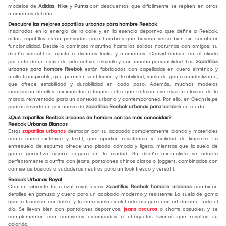
modelos de
Adidas
,
Nike
y
Puma
con descuentos que difícilmente se repiten en otros
momentos del año.
Descubre las mejores zapatillas urbanas para hombre Reebok
Inspiradas en la energía de la calle y en la esencia deportiva que define a Reebok,
estas zapatillas están pensadas para hombres que buscan verse bien sin sacrificar
funcionalidad. Desde la caminata matutina hasta las salidas nocturnas con amigos, su
diseño versátil se ajusta a distintos looks y momentos. Convirtiéndose en el aliado
perfecto de un estilo de vida activo, relajado y con mucha personalidad. Las
zapatillas
urbanas para hombre Reebok
están fabricadas con capelladas en cuero sintético y
malla transpirable, que permiten ventilación y flexibilidad, suela de goma antideslizante,
que ofrece estabilidad y durabilidad en cada paso. Además, muchos modelos
incorporan detalles minimalistas o toques retro que reflejan ese espíritu clásico de la
marca, reinventado para un contexto urbano y contemporáneo. Por ello, en Oechsle.pe
podrás llevarte un par nuevo de
zapatillas Reebok urbanas para hombre
en oferta.
¿Qué zapatillas Reebok urbanas de hombre son las más conocidas?
Reebok Urbanas Blancas
Estas
zapatillas urbanas
destacan por su acabado completamente blanco y materiales
como cuero sintético y textil, que aportan resistencia y facilidad de limpieza. La
entresuela de espuma ofrece una pisada cómoda y ligera, mientras que la suela de
goma garantiza agarre seguro en la ciudad. Su diseño minimalista se adapta
perfectamente a outfits con jeans, pantalones chinos claros o joggers, combinados con
camisetas básicas o sudaderas neutras para un look fresco y versátil.
Reebok Urbanas Royal
Con un vibrante tono azul royal, estas
zapatillas Reebok hombre urbanas
combinan
detalles en gamuza y cuero para un acabado moderno y resistente. La suela de goma
aporta tracción confiable, y la entresuela acolchada asegura confort durante todo el
día. Se llevan bien con pantalones deportivos,
jeans oscuros
o shorts casuales, y se
complementan con camisetas estampadas o chaquetas livianas que resaltan su
colorido.