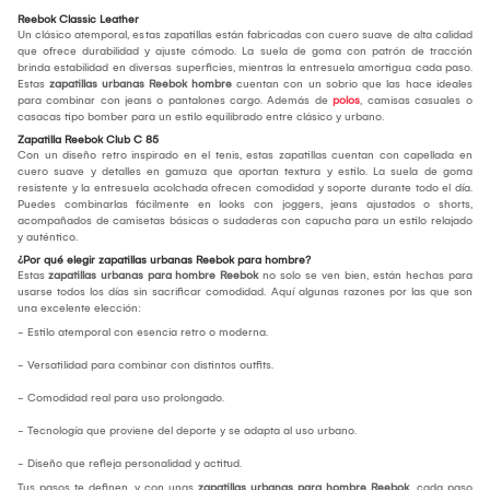
Reebok Classic Leather
Un clásico atemporal, estas zapatillas están fabricadas con cuero suave de alta calidad
que ofrece durabilidad y ajuste cómodo. La suela de goma con patrón de tracción
brinda estabilidad en diversas superficies, mientras la entresuela amortigua cada paso.
Estas
zapatillas urbanas Reebok hombre
cuentan con un sobrio que las hace ideales
para combinar con jeans o pantalones cargo. Además de
polos
, camisas casuales o
casacas tipo bomber para un estilo equilibrado entre clásico y urbano.
Zapatilla Reebok Club C 85
Con un diseño retro inspirado en el tenis, estas zapatillas cuentan con capellada en
cuero suave y detalles en gamuza que aportan textura y estilo. La suela de goma
resistente y la entresuela acolchada ofrecen comodidad y soporte durante todo el día.
Puedes combinarlas fácilmente en looks con joggers, jeans ajustados o shorts,
acompañados de camisetas básicas o sudaderas con capucha para un estilo relajado
y auténtico.
¿Por qué elegir zapatillas urbanas Reebok para hombre?
Estas
zapatillas urbanas para hombre Reebok
no solo se ven bien, están hechas para
usarse todos los días sin sacrificar comodidad. Aquí algunas razones por las que son
una excelente elección:
- Estilo atemporal con esencia retro o moderna.
- Versatilidad para combinar con distintos outfits.
- Comodidad real para uso prolongado.
- Tecnología que proviene del deporte y se adapta al uso urbano.
- Diseño que refleja personalidad y actitud.
Tus pasos te definen, y con unas
zapatillas urbanas para hombre Reebok
, cada paso