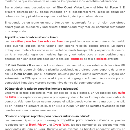
moderno, lo que las convierte en una de las opciones más versátiles del mercado.
Sus modelos más buscados son el
Nike Court Vision Low
y el
Nike Air Force 1
. El
primero destaca por su diseño inspirado en el básquetbol retro, suela de goma con
patrón circular y plantilla de espuma acolchada, ideal para el uso diario.
El segundo es un ícono en cuero blanco con tecnología Air en el talón que ofrece
amortiguación duradera y una silueta estructurada muy fácil de combinar temporada
tras temporada.
Zapatillas para hombre urbanas Puma
Las
zapatillas para hombre urbanas Puma
se posicionan como una alternativa sólida
para quienes buscan estilo urbano con buena relación calidad-precio. La marca
trabaja con materiales como cuero sintético, mesh transpirable y espumas de confort
en la entresuela, logrando modelos ligeros y cómodos para el uso cotidiano que
encajan bien con looks armados con jeans slim,
casacas
de tela o
poleras
oversize.
El
Puma Caven 2.0
es uno de los modelos más vendidos, con estética de los años 80,
capellada de cuero sintético y plantilla acolchada que ofrece buen soporte durante el
día. El
Puma Shuffle
, por el contrario, apuesta por una silueta minimalista y ligera con
entresuela de EVA que absorbe el impacto sin agregar volumen, destacando por su
comodidad inmediata y precio competitivo dentro del segmento urbano.
¿Cómo elegir la talla de zapatillas hombre adecuada?
Encontrar la talla correcta es más sencillo de lo que parece. En Oechsle.pe hay
guías
de tallas
con explicaciones paso a paso que ayudan a tomar la mejor decisión antes de
comprar. Vale tenerlas en cuenta porque el tallaje puede variar entre marcas: una talla
42 en Adidas no siempre es igual en Nike o Puma. Un par de minutos revisando la guía
pueden evitar un cambio innecesario.
¿Cuándo comprar zapatillas para hombre urbanas en oferta?
Las mejores épocas para conseguir
zapatillas para hombre urbanas
a precios
rebajados son el
Black Friday
y el
Cyber Wow
, las dos campañas de descuentos más
importantes del año en Perú. Durante estos eventos es habitual encontrar ofertas en