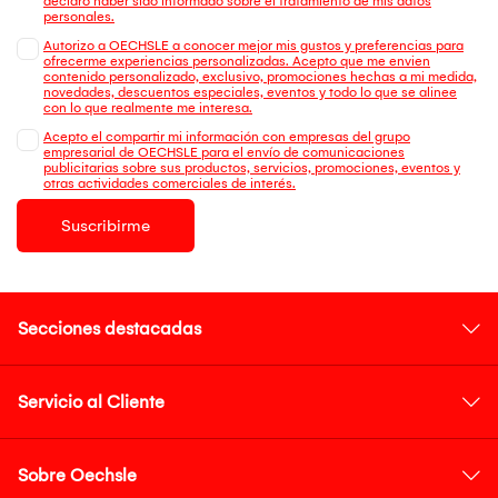
declaro haber sido informado sobre el tratamiento de mis datos
personales.
Autorizo a OECHSLE a conocer mejor mis gustos y preferencias para
ofrecerme experiencias personalizadas. Acepto que me envien
contenido personalizado, exclusivo, promociones hechas a mi medida,
novedades, descuentos especiales, eventos y todo lo que se alinee
con lo que realmente me interesa.
Acepto el compartir mi información con empresas del grupo
empresarial de OECHSLE para el envío de comunicaciones
publicitarias sobre sus productos, servicios, promociones, eventos y
otras actividades comerciales de interés.
Suscribirme
Secciones destacadas
Servicio al Cliente
Sobre Oechsle