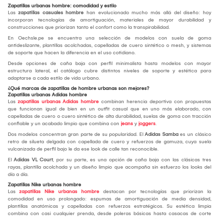
Zapatillas urbanas hombre: comodidad y estilo
Las
zapatillas casuales hombre
han evolucionado mucho más allá del diseño: hoy
incorporan tecnologías de amortiguación, materiales de mayor durabilidad y
construcciones que priorizan tanto el confort como la transpirabilidad.
En Oechsle.pe se encuentra una selección de modelos con suela de goma
antideslizante, plantillas acolchadas, capelladas de cuero sintético o mesh, y sistemas
de soporte que hacen la diferencia en el uso cotidiano.
Desde opciones de caña baja con perfil minimalista hasta modelos con mayor
estructura lateral, el catálogo cubre distintos niveles de soporte y estética para
adaptarse a cada estilo de vida urbano.
¿Qué marcas de zapatillas de hombre urbanas son mejores?
Zapatillas urbanas Adidas hombre
Las
zapatillas urbanas Adidas hombre
combinan herencia deportiva con propuestas
que funcionan igual de bien en un outfit casual que en uno más elaborado, con
capelladas de cuero o cuero sintético de alta durabilidad, suelas de goma con tracción
confiable y un acabado limpio que combina con
jeans
y
joggers
.
Dos modelos concentran gran parte de su popularidad. El
Adidas Samba
es un clásico
retro de silueta delgada con capellada de cuero y refuerzos de gamuza, cuya suela
vulcanizada de perfil bajo le da ese look de calle tan reconocible.
El
Adidas VL Court
, por su parte, es una opción de caña baja con las clásicas tres
rayas, plantilla acolchada y un diseño limpio que acompaña sin esfuerzo los looks del
día a día.
Zapatillas Nike urbanas hombre
Las
zapatillas Nike urbanas hombre
destacan por tecnologías que priorizan la
comodidad en uso prolongado: espumas de amortiguación de media densidad,
plantillas anatómicas y capelladas con refuerzos estratégicos. Su estética limpia
combina con casi cualquier prenda, desde poleras básicas hasta casacas de corte