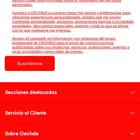
declaro haber sido informado sobre el tratamiento de mis datos
personales.
Autorizo a OECHSLE a conocer mejor mis gustos y preferencias para
ofrecerme experiencias personalizadas. Acepto que me envien
contenido personalizado, exclusivo, promociones hechas a mi medida,
novedades, descuentos especiales, eventos y todo lo que se alinee
con lo que realmente me interesa.
Acepto el compartir mi información con empresas del grupo
empresarial de OECHSLE para el envío de comunicaciones
publicitarias sobre sus productos, servicios, promociones, eventos y
otras actividades comerciales de interés.
Suscribirme
Secciones destacadas
Servicio al Cliente
Sobre Oechsle