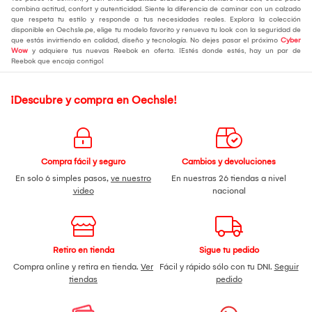
combina actitud, confort y autenticidad. Siente la diferencia de caminar con un calzado
que respeta tu estilo y responde a tus necesidades reales. Explora la colección
disponible en Oechsle.pe, elige tu modelo favorito y renueva tu look con la seguridad de
que estás invirtiendo en calidad, diseño y tecnología. No dejes pasar el próximo
Cyber
Wow
y adquiere tus nuevas Reebok en oferta. ¡Estés donde estés, hay un par de
Reebok que encaja contigo!
¡Descubre y compra en Oechsle!
Compra fácil y seguro
Cambios y devoluciones
En solo 6 simples pasos,
ve nuestro
En nuestras 26 tiendas a nivel
video
nacional
Retiro en tienda
Sigue tu pedido
Compra online y retira en tienda.
Ver
Fácil y rápido sólo con tu DNI.
Seguir
tiendas
pedido