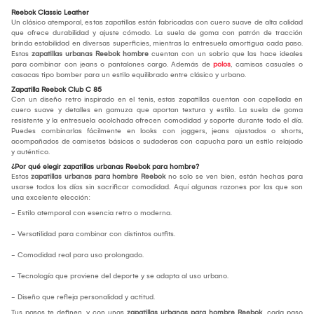
Reebok Classic Leather
Un clásico atemporal, estas zapatillas están fabricadas con cuero suave de alta calidad
que ofrece durabilidad y ajuste cómodo. La suela de goma con patrón de tracción
brinda estabilidad en diversas superficies, mientras la entresuela amortigua cada paso.
Estas
zapatillas urbanas Reebok hombre
cuentan con un sobrio que las hace ideales
para combinar con jeans o pantalones cargo. Además de
polos
, camisas casuales o
casacas tipo bomber para un estilo equilibrado entre clásico y urbano.
Zapatilla Reebok Club C 85
Con un diseño retro inspirado en el tenis, estas zapatillas cuentan con capellada en
cuero suave y detalles en gamuza que aportan textura y estilo. La suela de goma
resistente y la entresuela acolchada ofrecen comodidad y soporte durante todo el día.
Puedes combinarlas fácilmente en looks con joggers, jeans ajustados o shorts,
acompañados de camisetas básicas o sudaderas con capucha para un estilo relajado
y auténtico.
¿Por qué elegir zapatillas urbanas Reebok para hombre?
Estas
zapatillas urbanas para hombre Reebok
no solo se ven bien, están hechas para
usarse todos los días sin sacrificar comodidad. Aquí algunas razones por las que son
una excelente elección:
- Estilo atemporal con esencia retro o moderna.
- Versatilidad para combinar con distintos outfits.
- Comodidad real para uso prolongado.
- Tecnología que proviene del deporte y se adapta al uso urbano.
- Diseño que refleja personalidad y actitud.
Tus pasos te definen, y con unas
zapatillas urbanas para hombre Reebok
, cada paso