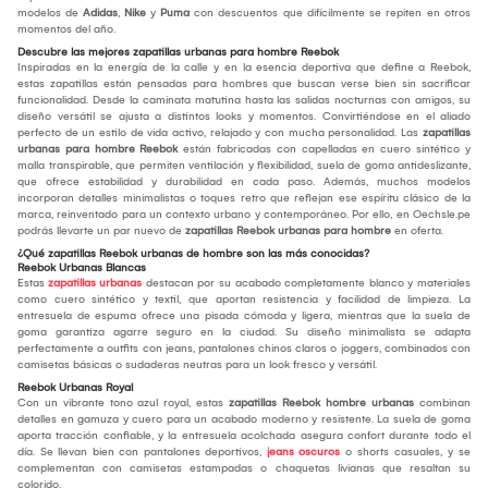
modelos de
Adidas
,
Nike
y
Puma
con descuentos que difícilmente se repiten en otros
momentos del año.
Descubre las mejores zapatillas urbanas para hombre Reebok
Inspiradas en la energía de la calle y en la esencia deportiva que define a Reebok,
estas zapatillas están pensadas para hombres que buscan verse bien sin sacrificar
funcionalidad. Desde la caminata matutina hasta las salidas nocturnas con amigos, su
diseño versátil se ajusta a distintos looks y momentos. Convirtiéndose en el aliado
perfecto de un estilo de vida activo, relajado y con mucha personalidad. Las
zapatillas
urbanas para hombre Reebok
están fabricadas con capelladas en cuero sintético y
malla transpirable, que permiten ventilación y flexibilidad, suela de goma antideslizante,
que ofrece estabilidad y durabilidad en cada paso. Además, muchos modelos
incorporan detalles minimalistas o toques retro que reflejan ese espíritu clásico de la
marca, reinventado para un contexto urbano y contemporáneo. Por ello, en Oechsle.pe
podrás llevarte un par nuevo de
zapatillas Reebok urbanas para hombre
en oferta.
¿Qué zapatillas Reebok urbanas de hombre son las más conocidas?
Reebok Urbanas Blancas
Estas
zapatillas urbanas
destacan por su acabado completamente blanco y materiales
como cuero sintético y textil, que aportan resistencia y facilidad de limpieza. La
entresuela de espuma ofrece una pisada cómoda y ligera, mientras que la suela de
goma garantiza agarre seguro en la ciudad. Su diseño minimalista se adapta
perfectamente a outfits con jeans, pantalones chinos claros o joggers, combinados con
camisetas básicas o sudaderas neutras para un look fresco y versátil.
Reebok Urbanas Royal
Con un vibrante tono azul royal, estas
zapatillas Reebok hombre urbanas
combinan
detalles en gamuza y cuero para un acabado moderno y resistente. La suela de goma
aporta tracción confiable, y la entresuela acolchada asegura confort durante todo el
día. Se llevan bien con pantalones deportivos,
jeans oscuros
o shorts casuales, y se
complementan con camisetas estampadas o chaquetas livianas que resaltan su
colorido.