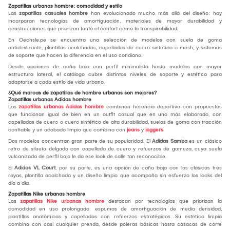
Zapatillas urbanas hombre: comodidad y estilo
Las
zapatillas casuales hombre
han evolucionado mucho más allá del diseño: hoy
incorporan tecnologías de amortiguación, materiales de mayor durabilidad y
construcciones que priorizan tanto el confort como la transpirabilidad.
En Oechsle.pe se encuentra una selección de modelos con suela de goma
antideslizante, plantillas acolchadas, capelladas de cuero sintético o mesh, y sistemas
de soporte que hacen la diferencia en el uso cotidiano.
Desde opciones de caña baja con perfil minimalista hasta modelos con mayor
estructura lateral, el catálogo cubre distintos niveles de soporte y estética para
adaptarse a cada estilo de vida urbano.
¿Qué marcas de zapatillas de hombre urbanas son mejores?
Zapatillas urbanas Adidas hombre
Las
zapatillas urbanas Adidas hombre
combinan herencia deportiva con propuestas
que funcionan igual de bien en un outfit casual que en uno más elaborado, con
capelladas de cuero o cuero sintético de alta durabilidad, suelas de goma con tracción
confiable y un acabado limpio que combina con
jeans
y
joggers
.
Dos modelos concentran gran parte de su popularidad. El
Adidas Samba
es un clásico
retro de silueta delgada con capellada de cuero y refuerzos de gamuza, cuya suela
vulcanizada de perfil bajo le da ese look de calle tan reconocible.
El
Adidas VL Court
, por su parte, es una opción de caña baja con las clásicas tres
rayas, plantilla acolchada y un diseño limpio que acompaña sin esfuerzo los looks del
día a día.
Zapatillas Nike urbanas hombre
Las
zapatillas Nike urbanas hombre
destacan por tecnologías que priorizan la
comodidad en uso prolongado: espumas de amortiguación de media densidad,
plantillas anatómicas y capelladas con refuerzos estratégicos. Su estética limpia
combina con casi cualquier prenda, desde poleras básicas hasta casacas de corte