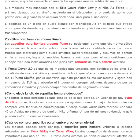
moderno, lo que las convierte en una de las opciones más versátiles del mercado.
Sus modelos más buscados son el
Nike Court Vision Low
y el
Nike Air Force 1
. El
primero destaca por su diseño inspirado en el básquetbol retro, suela de goma con
patrón circular y plantilla de espuma acolchada, ideal para el uso diario.
El segundo es un ícono en cuero blanco con tecnología Air en el talón que ofrece
amortiguación duradera y una silueta estructurada muy fácil de combinar temporada
tras temporada.
Zapatillas para hombre urbanas Puma
Las
zapatillas para hombre urbanas Puma
se posicionan como una alternativa sólida
para quienes buscan estilo urbano con buena relación calidad-precio. La marca
trabaja con materiales como cuero sintético, mesh transpirable y espumas de confort
en la entresuela, logrando modelos ligeros y cómodos para el uso cotidiano que
encajan bien con looks armados con jeans slim,
casacas
de tela o
poleras
oversize.
El
Puma Caven 2.0
es uno de los modelos más vendidos, con estética de los años 80,
capellada de cuero sintético y plantilla acolchada que ofrece buen soporte durante el
día. El
Puma Shuffle
, por el contrario, apuesta por una silueta minimalista y ligera con
entresuela de EVA que absorbe el impacto sin agregar volumen, destacando por su
comodidad inmediata y precio competitivo dentro del segmento urbano.
¿Cómo elegir la talla de zapatillas hombre adecuada?
Encontrar la talla correcta es más sencillo de lo que parece. En Oechsle.pe hay
guías
de tallas
con explicaciones paso a paso que ayudan a tomar la mejor decisión antes de
comprar. Vale tenerlas en cuenta porque el tallaje puede variar entre marcas: una talla
42 en Adidas no siempre es igual en Nike o Puma. Un par de minutos revisando la guía
pueden evitar un cambio innecesario.
¿Cuándo comprar zapatillas para hombre urbanas en oferta?
Las mejores épocas para conseguir
zapatillas para hombre urbanas
a precios
rebajados son el
Black Friday
y el
Cyber Wow
, las dos campañas de descuentos más
importantes del año en Perú. Durante estos eventos es habitual encontrar ofertas en