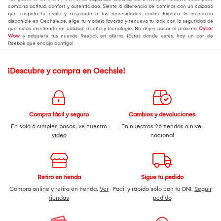
combina actitud, confort y autenticidad. Siente la diferencia de caminar con un calzado
que respeta tu estilo y responde a tus necesidades reales. Explora la colección
disponible en Oechsle.pe, elige tu modelo favorito y renueva tu look con la seguridad de
que estás invirtiendo en calidad, diseño y tecnología. No dejes pasar el próximo
Cyber
Wow
y adquiere tus nuevas Reebok en oferta. ¡Estés donde estés, hay un par de
Reebok que encaja contigo!
¡Descubre y compra en Oechsle!
Compra fácil y seguro
Cambios y devoluciones
En solo 6 simples pasos,
ve nuestro
En nuestras 26 tiendas a nivel
video
nacional
Retiro en tienda
Sigue tu pedido
Compra online y retira en tienda.
Ver
Fácil y rápido sólo con tu DNI.
Seguir
tiendas
pedido