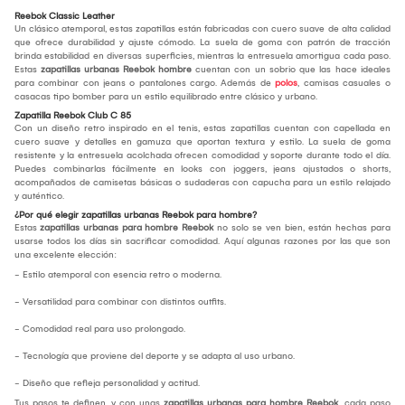
Reebok Classic Leather
Un clásico atemporal, estas zapatillas están fabricadas con cuero suave de alta calidad
que ofrece durabilidad y ajuste cómodo. La suela de goma con patrón de tracción
brinda estabilidad en diversas superficies, mientras la entresuela amortigua cada paso.
Estas
zapatillas urbanas Reebok hombre
cuentan con un sobrio que las hace ideales
para combinar con jeans o pantalones cargo. Además de
polos
, camisas casuales o
casacas tipo bomber para un estilo equilibrado entre clásico y urbano.
Zapatilla Reebok Club C 85
Con un diseño retro inspirado en el tenis, estas zapatillas cuentan con capellada en
cuero suave y detalles en gamuza que aportan textura y estilo. La suela de goma
resistente y la entresuela acolchada ofrecen comodidad y soporte durante todo el día.
Puedes combinarlas fácilmente en looks con joggers, jeans ajustados o shorts,
acompañados de camisetas básicas o sudaderas con capucha para un estilo relajado
y auténtico.
¿Por qué elegir zapatillas urbanas Reebok para hombre?
Estas
zapatillas urbanas para hombre Reebok
no solo se ven bien, están hechas para
usarse todos los días sin sacrificar comodidad. Aquí algunas razones por las que son
una excelente elección:
- Estilo atemporal con esencia retro o moderna.
- Versatilidad para combinar con distintos outfits.
- Comodidad real para uso prolongado.
- Tecnología que proviene del deporte y se adapta al uso urbano.
- Diseño que refleja personalidad y actitud.
Tus pasos te definen, y con unas
zapatillas urbanas para hombre Reebok
, cada paso