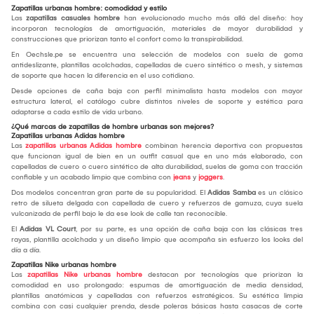
Zapatillas urbanas hombre: comodidad y estilo
Las
zapatillas casuales hombre
han evolucionado mucho más allá del diseño: hoy
incorporan tecnologías de amortiguación, materiales de mayor durabilidad y
construcciones que priorizan tanto el confort como la transpirabilidad.
En Oechsle.pe se encuentra una selección de modelos con suela de goma
antideslizante, plantillas acolchadas, capelladas de cuero sintético o mesh, y sistemas
de soporte que hacen la diferencia en el uso cotidiano.
Desde opciones de caña baja con perfil minimalista hasta modelos con mayor
estructura lateral, el catálogo cubre distintos niveles de soporte y estética para
adaptarse a cada estilo de vida urbano.
¿Qué marcas de zapatillas de hombre urbanas son mejores?
Zapatillas urbanas Adidas hombre
Las
zapatillas urbanas Adidas hombre
combinan herencia deportiva con propuestas
que funcionan igual de bien en un outfit casual que en uno más elaborado, con
capelladas de cuero o cuero sintético de alta durabilidad, suelas de goma con tracción
confiable y un acabado limpio que combina con
jeans
y
joggers
.
Dos modelos concentran gran parte de su popularidad. El
Adidas Samba
es un clásico
retro de silueta delgada con capellada de cuero y refuerzos de gamuza, cuya suela
vulcanizada de perfil bajo le da ese look de calle tan reconocible.
El
Adidas VL Court
, por su parte, es una opción de caña baja con las clásicas tres
rayas, plantilla acolchada y un diseño limpio que acompaña sin esfuerzo los looks del
día a día.
Zapatillas Nike urbanas hombre
Las
zapatillas Nike urbanas hombre
destacan por tecnologías que priorizan la
comodidad en uso prolongado: espumas de amortiguación de media densidad,
plantillas anatómicas y capelladas con refuerzos estratégicos. Su estética limpia
combina con casi cualquier prenda, desde poleras básicas hasta casacas de corte