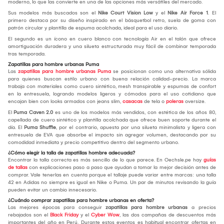
moderno, lo que las convierte en una de las opciones más versátiles del mercado.
Sus modelos más buscados son el
Nike Court Vision Low
y el
Nike Air Force 1
. El
primero destaca por su diseño inspirado en el básquetbol retro, suela de goma con
patrón circular y plantilla de espuma acolchada, ideal para el uso diario.
El segundo es un ícono en cuero blanco con tecnología Air en el talón que ofrece
amortiguación duradera y una silueta estructurada muy fácil de combinar temporada
tras temporada.
Zapatillas para hombre urbanas Puma
Las
zapatillas para hombre urbanas Puma
se posicionan como una alternativa sólida
para quienes buscan estilo urbano con buena relación calidad-precio. La marca
trabaja con materiales como cuero sintético, mesh transpirable y espumas de confort
en la entresuela, logrando modelos ligeros y cómodos para el uso cotidiano que
encajan bien con looks armados con jeans slim,
casacas
de tela o
poleras
oversize.
El
Puma Caven 2.0
es uno de los modelos más vendidos, con estética de los años 80,
capellada de cuero sintético y plantilla acolchada que ofrece buen soporte durante el
día. El
Puma Shuffle
, por el contrario, apuesta por una silueta minimalista y ligera con
entresuela de EVA que absorbe el impacto sin agregar volumen, destacando por su
comodidad inmediata y precio competitivo dentro del segmento urbano.
¿Cómo elegir la talla de zapatillas hombre adecuada?
Encontrar la talla correcta es más sencillo de lo que parece. En Oechsle.pe hay
guías
de tallas
con explicaciones paso a paso que ayudan a tomar la mejor decisión antes de
comprar. Vale tenerlas en cuenta porque el tallaje puede variar entre marcas: una talla
42 en Adidas no siempre es igual en Nike o Puma. Un par de minutos revisando la guía
pueden evitar un cambio innecesario.
¿Cuándo comprar zapatillas para hombre urbanas en oferta?
Las mejores épocas para conseguir
zapatillas para hombre urbanas
a precios
rebajados son el
Black Friday
y el
Cyber Wow
, las dos campañas de descuentos más
importantes del año en Perú. Durante estos eventos es habitual encontrar ofertas en