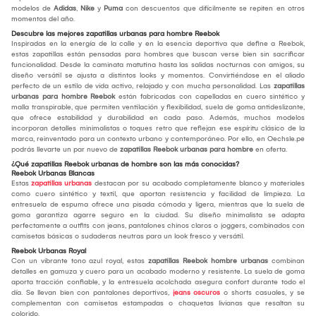
modelos de
Adidas
,
Nike
y
Puma
con descuentos que difícilmente se repiten en otros
momentos del año.
Descubre las mejores zapatillas urbanas para hombre Reebok
Inspiradas en la energía de la calle y en la esencia deportiva que define a Reebok,
estas zapatillas están pensadas para hombres que buscan verse bien sin sacrificar
funcionalidad. Desde la caminata matutina hasta las salidas nocturnas con amigos, su
diseño versátil se ajusta a distintos looks y momentos. Convirtiéndose en el aliado
perfecto de un estilo de vida activo, relajado y con mucha personalidad. Las
zapatillas
urbanas para hombre Reebok
están fabricadas con capelladas en cuero sintético y
malla transpirable, que permiten ventilación y flexibilidad, suela de goma antideslizante,
que ofrece estabilidad y durabilidad en cada paso. Además, muchos modelos
incorporan detalles minimalistas o toques retro que reflejan ese espíritu clásico de la
marca, reinventado para un contexto urbano y contemporáneo. Por ello, en Oechsle.pe
podrás llevarte un par nuevo de
zapatillas Reebok urbanas para hombre
en oferta.
¿Qué zapatillas Reebok urbanas de hombre son las más conocidas?
Reebok Urbanas Blancas
Estas
zapatillas urbanas
destacan por su acabado completamente blanco y materiales
como cuero sintético y textil, que aportan resistencia y facilidad de limpieza. La
entresuela de espuma ofrece una pisada cómoda y ligera, mientras que la suela de
goma garantiza agarre seguro en la ciudad. Su diseño minimalista se adapta
perfectamente a outfits con jeans, pantalones chinos claros o joggers, combinados con
camisetas básicas o sudaderas neutras para un look fresco y versátil.
Reebok Urbanas Royal
Con un vibrante tono azul royal, estas
zapatillas Reebok hombre urbanas
combinan
detalles en gamuza y cuero para un acabado moderno y resistente. La suela de goma
aporta tracción confiable, y la entresuela acolchada asegura confort durante todo el
día. Se llevan bien con pantalones deportivos,
jeans oscuros
o shorts casuales, y se
complementan con camisetas estampadas o chaquetas livianas que resaltan su
colorido.