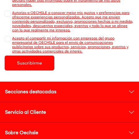
declaro haber sido informado sobre el tratamiento de mis datos
personales.
Autorizo a OECHSLE a conocer mejor mis gustos y preferencias para
ofrecerme experiencias personalizadas. Acepto que me envien
contenido personalizado, exclusivo, promociones hechas a mi medida,
novedades, descuentos especiales, eventos y todo lo que se alinee
con lo que realmente me interesa.
Acepto el compartir mi información con empresas del grupo
empresarial de OECHSLE para el envío de comunicaciones
publicitarias sobre sus productos, servicios, promociones, eventos y
otras actividades comerciales de interés.
Suscribirme
Secciones destacadas
Servicio al Cliente
Sobre Oechsle