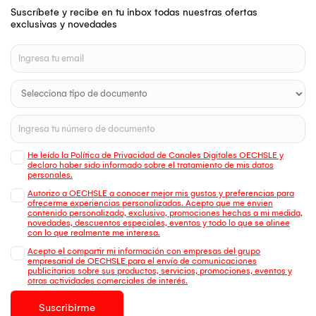
Suscríbete y recibe en tu inbox todas nuestras ofertas
exclusivas y novedades
He leído la Política de Privacidad de Canales Digitales OECHSLE y
declaro haber sido informado sobre el tratamiento de mis datos
personales.
Autorizo a OECHSLE a conocer mejor mis gustos y preferencias para
ofrecerme experiencias personalizadas. Acepto que me envien
contenido personalizado, exclusivo, promociones hechas a mi medida,
novedades, descuentos especiales, eventos y todo lo que se alinee
con lo que realmente me interesa.
Acepto el compartir mi información con empresas del grupo
empresarial de OECHSLE para el envío de comunicaciones
publicitarias sobre sus productos, servicios, promociones, eventos y
otras actividades comerciales de interés.
Suscribirme