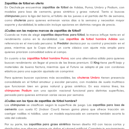
Zapatillas de fútbol en oferta
En Oechsle.pe encuentras
zapatillas de fútbol
de Adidas, Puma, Umbro y Podium, con
modelos para losa de cemento, grass sintético y grass natural. Tanto si buscas
chimpunes
para la liga del barrio, el fulbito de los jueves o el partido del fin de semana,
como
chuteras
para quienes entrenan varios días a la semana y necesitan mayor
soporte y durabilidad, la selección incluye opciones en distintos rangos de precio.
¿Cuáles son las mejores marcas de zapatillas de fútbol?
Cuando se trata de elegir
zapatillas deportivas para fútbol
, la marca influye tanto en el
rendimiento como en la durabilidad. Las
zapatillas de futbol hombre Adidas
son
referencia en el mercado peruano: la
Predator
destaca por su control y precisión en el
pase, mientras que la Copa ofrece un corte clásico con ajuste más amplio para
quienes priorizan comodidad sobre el campo.
En cuanto a las
zapatillas futbol hombre Puma
, son una alternativa sólida para quienes
buscan rendimiento sin llegar al precio de las líneas premium. El
King
tiene perfil bajo y
materiales de buena factura, mientras que el Future se adapta al pie con cordones
elásticos para una sujeción ajustada sin comprimir.
Para quienes buscan opciones más accesibles, las
chuteras Umbro
tienen presencia
consolidada en el fútbol amateur y escolar peruano, con modelos de suela multitaco
que funcionan bien en grass natural y grass sintético. En esa misma línea, los
chimpunes Podium
son una opción nacional funcional para distintas superficies,
pensada para quienes entrenan varias veces por semana.
¿Cuáles son los tipos de zapatillas de fútbol hombre?
Los
chimpunes
se clasifican según la superficie de juego. Las
zapatillas para losa de
cemento
con suela IC (Indoor Court) tienen goma plana que ofrece tracción sin
castigar rodillas ni tobillos; usar un modelo equivocado en cemento también acorta la
vida del calzado.
Por su parte, las
zapatillas para grass sintético
tienen diseño AG con tacos cortos y
distribuidos que ofrecen agarre sin dañar el césped artificial. Completa tu equipamiento