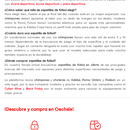
con
shorts deportivos
,
buzos deportivos
y
polos deportivos
.
¿Cómo saber qué talla de zapatillas de fútbol elegir?
Para elegir bien, mídete el pie al final del día, cuando está en su mayor expansión. Los
chimpunes
deben ajustarse al talón con un dedo de margen en los dedos; modelos
como la Puma Future tienen cordones elásticos para un ajuste más personalizado,
mientras que la Adidas Copa tiene un perfil más amplio para pies de mayor volumen.
¿Cuánto dura una zapatilla de fútbol?
En condiciones normales de uso, los
chimpunes
tienen una vida útil de entre 5 y 10
meses, dependiendo de la frecuencia de juego, el tipo de superficie y el cuidado del
calzado. Jugar en cemento desgasta la suela con mucha más rapidez que hacerlo en
grass sintético o natural, por lo que usar el modelo adecuado para cada cancha
también impacta en la durabilidad.
¿Dónde comprar zapatillas de fútbol?
En nuestra tienda virtual encuentras
zapatillas de fútbol en oferta
de las principales
marcas del mercado, con opciones para distintas superficies. necesidades de juego y
presupuestos.
La plataforma reúne
chimpunes
y
chuteras
de
Adidas
,
Puma
,
Umbro
y
Podium
en un
solo lugar, por lo que comparar modelos y precios es sencillo. Las campañas como el
Cyber Wow
y
Black Friday
son el mejor momento para renovar tu equipamiento al
mejor precio.
¡Descubre y compra en Oechsle!