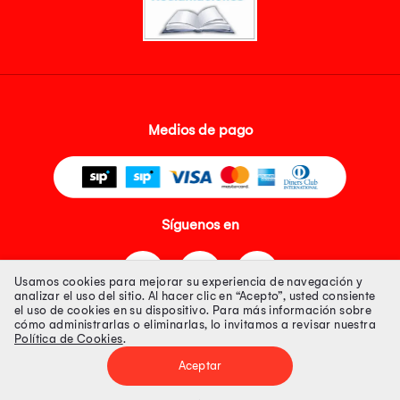
Medios de pago
Síguenos en
Usamos cookies para mejorar su experiencia de navegación y
analizar el uso del sitio. Al hacer clic en “Acepto”, usted consiente
el uso de cookies en su dispositivo. Para más información sobre
cómo administrarlas o eliminarlas, lo invitamos a revisar nuestra
Política de Cookies
.
Tienda 100% Segura
Aceptar
Tiendas Peruanas S.A. R.U.C. Nº 20493020618. Todos los derechos
reservados. Av. Aviación 2405 Piso 3, San Borja