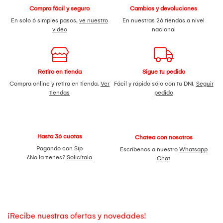
Compra fácil y seguro
Cambios y devoluciones
En solo 6 simples pasos,
ve nuestro
En nuestras 26 tiendas a nivel
video
nacional
Retiro en tienda
Sigue tu pedido
Compra online y retira en tienda.
Ver
Fácil y rápido sólo con tu DNI.
Seguir
tiendas
pedido
Hasta 36 cuotas
Chatea con nosotros
Pagando con Sip
Escríbenos a nuestro
Whatsapp
¿No la tienes?
Solicítala
Chat
¡Recibe nuestras ofertas y novedades!