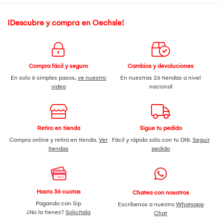
¡Descubre y compra en Oechsle!
Compra fácil y seguro
Cambios y devoluciones
En solo 6 simples pasos,
ve nuestro
En nuestras 26 tiendas a nivel
video
nacional
Retiro en tienda
Sigue tu pedido
Compra online y retira en tienda.
Ver
Fácil y rápido sólo con tu DNI.
Seguir
tiendas
pedido
Hasta 36 cuotas
Chatea con nosotros
Pagando con Sip
Escríbenos a nuestro
Whatsapp
¿No la tienes?
Solicítala
Chat