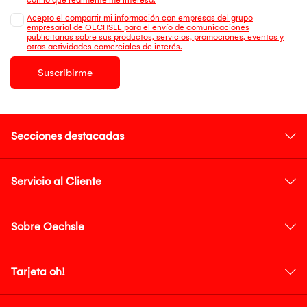
Acepto el compartir mi información con empresas del grupo
empresarial de OECHSLE para el envío de comunicaciones
publicitarias sobre sus productos, servicios, promociones, eventos y
otras actividades comerciales de interés.
Suscribirme
Secciones destacadas
Servicio al Cliente
Sobre Oechsle
Tarjeta oh!