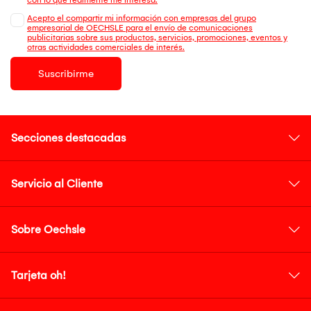
Acepto el compartir mi información con empresas del grupo
empresarial de OECHSLE para el envío de comunicaciones
publicitarias sobre sus productos, servicios, promociones, eventos y
otras actividades comerciales de interés.
Suscribirme
Secciones destacadas
Servicio al Cliente
Sobre Oechsle
Tarjeta oh!