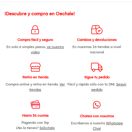
¡Descubre y compra en Oechsle!
Compra fácil y seguro
Cambios y devoluciones
En solo 6 simples pasos,
ve nuestro
En nuestras 26 tiendas a nivel
video
nacional
Retiro en tienda
Sigue tu pedido
Compra online y retira en tienda.
Ver
Fácil y rápido sólo con tu DNI.
Seguir
tiendas
pedido
Hasta 36 cuotas
Chatea con nosotros
Pagando con Sip
Escríbenos a nuestro
Whatsapp
¿No la tienes?
Solicítala
Chat