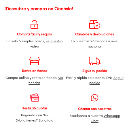
¡Descubre y compra en Oechsle!
Compra fácil y seguro
Cambios y devoluciones
En solo 6 simples pasos,
ve nuestro
En nuestras 26 tiendas a nivel
video
nacional
Retiro en tienda
Sigue tu pedido
Compra online y retira en tienda.
Ver
Fácil y rápido sólo con tu DNI.
Seguir
tiendas
pedido
Hasta 36 cuotas
Chatea con nosotros
Pagando con Sip
Escríbenos a nuestro
Whatsapp
¿No la tienes?
Solicítala
Chat