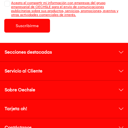
Acepto el compartir mi información con empresas del grupo
empresarial de OECHSLE para el envío de comunicaciones
publicitarias sobre sus productos, servicios, promociones, eventos y
otras actividades comerciales de interés.
Suscribirme
Secciones destacadas
Servicio al Cliente
Sobre Oechsle
Tarjeta oh!
Contáctanos