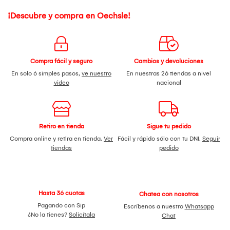
¡Descubre y compra en Oechsle!
Compra fácil y seguro
Cambios y devoluciones
En solo 6 simples pasos,
ve nuestro
En nuestras 26 tiendas a nivel
video
nacional
Retiro en tienda
Sigue tu pedido
Compra online y retira en tienda.
Ver
Fácil y rápido sólo con tu DNI.
Seguir
tiendas
pedido
Hasta 36 cuotas
Chatea con nosotros
Pagando con Sip
Escríbenos a nuestro
Whatsapp
¿No la tienes?
Solicítala
Chat