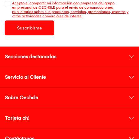
Acepto el compartir mi información con empresas del grupo
empresarial de OECHSLE para el envío de comunicaciones
publicitarias sobre sus productos, servicios, promociones, eventos y
otras actividades comerciales de interés.
Suscribirme
Secciones destacadas
Servicio al Cliente
Sobre Oechsle
Tarjeta oh!
Contáctanos