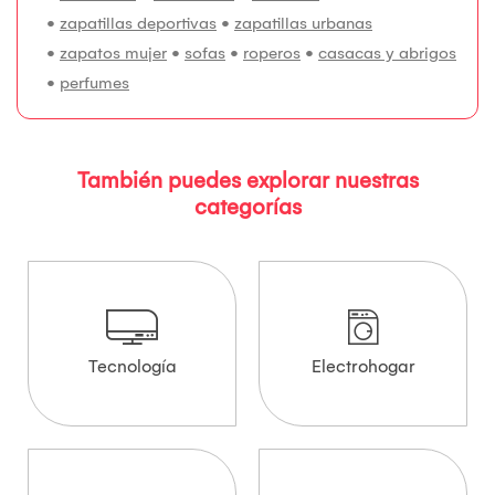
•
zapatillas deportivas
•
zapatillas urbanas
•
zapatos mujer
•
sofas
•
roperos
•
casacas y abrigos
•
perfumes
También puedes explorar nuestras
categorías
Tecnología
Electrohogar