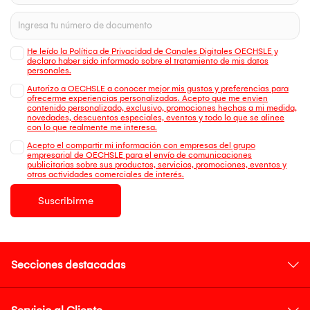
He leído la Política de Privacidad de Canales Digitales OECHSLE y
declaro haber sido informado sobre el tratamiento de mis datos
personales.
Autorizo a OECHSLE a conocer mejor mis gustos y preferencias para
ofrecerme experiencias personalizadas. Acepto que me envien
contenido personalizado, exclusivo, promociones hechas a mi medida,
novedades, descuentos especiales, eventos y todo lo que se alinee
con lo que realmente me interesa.
Acepto el compartir mi información con empresas del grupo
empresarial de OECHSLE para el envío de comunicaciones
publicitarias sobre sus productos, servicios, promociones, eventos y
otras actividades comerciales de interés.
Suscribirme
Secciones destacadas