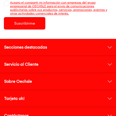
Acepto el compartir mi información con empresas del grupo
empresarial de OECHSLE para el envío de comunicaciones
publicitarias sobre sus productos, servicios, promociones, eventos y
otras actividades comerciales de interés.
Suscribirme
Secciones destacadas
Servicio al Cliente
Sobre Oechsle
Tarjeta oh!
Contáctanos