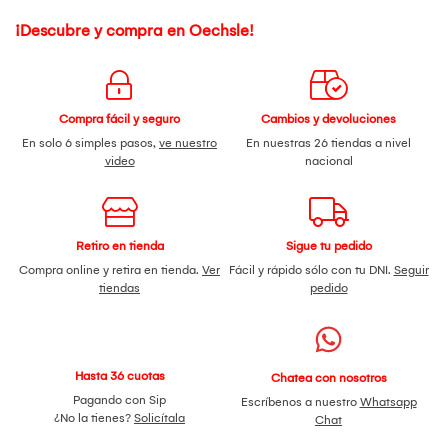
¡Descubre y compra en Oechsle!
Compra fácil y seguro
Cambios y devoluciones
En solo 6 simples pasos,
ve nuestro
En nuestras 26 tiendas a nivel
video
nacional
Retiro en tienda
Sigue tu pedido
Compra online y retira en tienda.
Ver
Fácil y rápido sólo con tu DNI.
Seguir
tiendas
pedido
Hasta 36 cuotas
Chatea con nosotros
Pagando con Sip
Escríbenos a nuestro
Whatsapp
¿No la tienes?
Solicítala
Chat