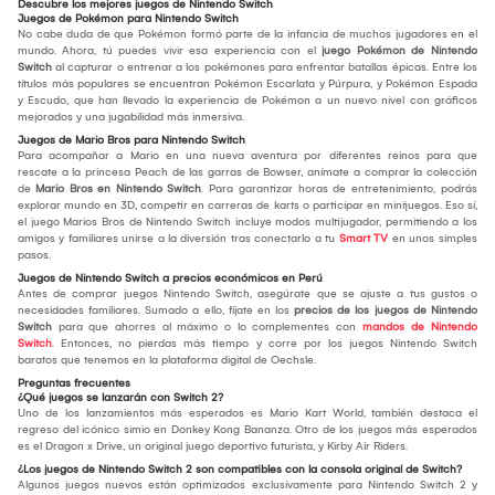
Descubre los mejores juegos de Nintendo Switch
Juegos de Pokémon para Nintendo Switch
No cabe duda de que Pokémon formó parte de la infancia de muchos jugadores en el
mundo. Ahora, tú puedes vivir esa experiencia con el
juego Pokémon de Nintendo
Switch
al capturar o entrenar a los pokémones para enfrentar batallas épicas. Entre los
títulos más populares se encuentran Pokémon Escarlata y Púrpura, y Pokémon Espada
y Escudo, que han llevado la experiencia de Pokémon a un nuevo nivel con gráficos
mejorados y una jugabilidad más inmersiva.
Juegos de Mario Bros para Nintendo Switch
Para acompañar a Mario en una nueva aventura por diferentes reinos para que
rescate a la princesa Peach de las garras de Bowser, anímate a comprar la colección
de
Mario Bros en Nintendo Switch
. Para garantizar horas de entretenimiento, podrás
explorar mundo en 3D, competir en carreras de karts o participar en minijuegos. Eso sí,
el juego Marios Bros de Nintendo Switch incluye modos multijugador, permitiendo a los
amigos y familiares unirse a la diversión tras conectarlo a tu
Smart TV
en unos simples
pasos.
Juegos de Nintendo Switch a precios económicos en Perú
Antes de comprar juegos Nintendo Switch, asegúrate que se ajuste a tus gustos o
necesidades familiares. Sumado a ello, fíjate en los
precios de los juegos de Nintendo
Switch
para que ahorres al máximo o lo complementes con
mandos de Nintendo
Switch
. Entonces, no pierdas más tiempo y corre por los juegos Nintendo Switch
baratos que tenemos en la plataforma digital de Oechsle.
Preguntas frecuentes
¿Qué juegos se lanzarán con Switch 2?
Uno de los lanzamientos más esperados es Mario Kart World, también destaca el
regreso del icónico simio en Donkey Kong Bananza. Otro de los juegos más esperados
es el Dragon x Drive, un original juego deportivo futurista, y Kirby Air Riders.
¿Los juegos de Nintendo Switch 2 son compatibles con la consola original de Switch?
Algunos juegos nuevos están optimizados exclusivamente para Nintendo Switch 2 y