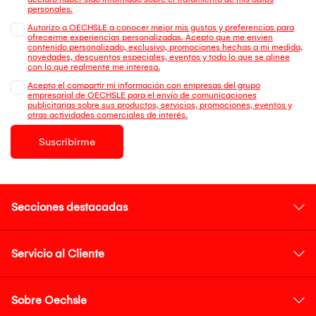
personales.
Autorizo a OECHSLE a conocer mejor mis gustos y preferencias para
ofrecerme experiencias personalizadas. Acepto que me envien
contenido personalizado, exclusivo, promociones hechas a mi medida,
novedades, descuentos especiales, eventos y todo lo que se alinee
con lo que realmente me interesa.
Acepto el compartir mi información con empresas del grupo
empresarial de OECHSLE para el envío de comunicaciones
publicitarias sobre sus productos, servicios, promociones, eventos y
otras actividades comerciales de interés.
Suscribirme
Secciones destacadas
Servicio al Cliente
Sobre Oechsle