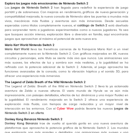
Explora los juegos más emocionantes de Nintendo Switch 2
Los
juegos de Nintendo Switch 2
han llegado para redefinir la experiencia de juego
portátil y de sobremesa. Con mejoras en rendimiento, gráficos de nueva generación y
compatibilidad mejorada, la nueva consola de Nintendo abre las puertas a mundos más
vivos, mecánicas más fluidas y aventuras aún más inmersivas. Desde secuelas
esperadas como títulos completamente nuevos, el
catálogo de Switch 2
está diseñado
para sorprender tanto a jugadores experimentados como a nuevos jugadores. Ya sea
que busques acción intensa, exploración libre o diversión en familia, aquí encontrarás
juegos que aprovechan al máximo el potencial de esta nueva era.
Mario Kart World Nintendo Switch 2
Mario Kart World
lleva las frenéticas carreras de la franquicia Mario Kart a un nivel
completamente nuevo en la Nintendo Switch 2. Con gráficos mejorados en 4K, nuevos
circuitos y personajes, este título se siente más vivo que nunca. Las animaciones son
más suaves, los efectos de luz y sombra son más realistas, y la jugabilidad se ha
refinado con la potencia adicional de la Switch 2. Además, el juego aprovecha las
funciones avanzadas de la consola, como la vibración háptica y el sonido 3D, para
ofrecer una experiencia más inmersiva.
The Legend of Zelda Breath of the Wild Nintendo Switch 2
The Legend of Zelda: Breath of the Wild en Nintendo Switch 2 lleva la ya aclamada
aventura de Zelda a nuevas alturas. El vasto mundo de Hyrule se ve aún más
impresionante, con paisajes detallados, efectos de luz dinámicos y una mayor fluidez en
la jugabilidad. El rendimiento mejorado en la Switch 2 ofrece una experiencia de
exploración más fluida, con tiempos de carga reducidos y un mayor nivel de
interacción en los entornos. Con el
Cyber Wow
podrás llevarte los nuevos
juegos de
Nintendo Switch 2 en oferta
.
Donkey Kong Bananza Nintendo Switch 2
Donkey Kong Bananza
trae de vuelta al querido gorila en una nueva aventura de
plataformas que aprovecha la potencia gráfica de la Nintendo Switch 2. Los mundos
que explorarás son más grandes y detallados, con animaciones más suaves y una