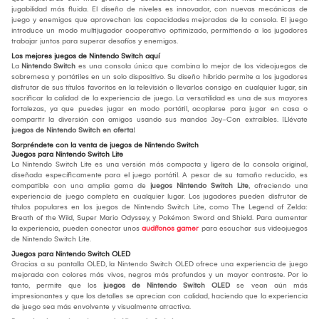
jugabilidad más fluida. El diseño de niveles es innovador, con nuevas mecánicas de
juego y enemigos que aprovechan las capacidades mejoradas de la consola. El juego
introduce un modo multijugador cooperativo optimizado, permitiendo a los jugadores
trabajar juntos para superar desafíos y enemigos.
Los mejores juegos de Nintendo Switch aquí
La
Nintendo Switch
es una consola única que combina lo mejor de los videojuegos de
sobremesa y portátiles en un solo dispositivo. Su diseño híbrido permite a los jugadores
disfrutar de sus títulos favoritos en la televisión o llevarlos consigo en cualquier lugar, sin
sacrificar la calidad de la experiencia de juego. La versatilidad es una de sus mayores
fortalezas, ya que puedes jugar en modo portátil, acoplarse para jugar en casa o
compartir la diversión con amigos usando sus mandos Joy-Con extraíbles. ¡Llévate
juegos de Nintendo Switch en oferta
!
Sorpréndete con la venta de juegos de Nintendo Switch
Juegos para Nintendo Switch Lite
La Nintendo Switch Lite es una versión más compacta y ligera de la consola original,
diseñada específicamente para el juego portátil. A pesar de su tamaño reducido, es
compatible con una amplia gama de
juegos Nintendo Switch Lite
, ofreciendo una
experiencia de juego completa en cualquier lugar. Los jugadores pueden disfrutar de
títulos populares en los juegos de Nintendo Switch Lite, como The Legend of Zelda:
Breath of the Wild, Super Mario Odyssey, y Pokémon Sword and Shield. Para aumentar
la experiencia, pueden conectar unos
audífonos gamer
para escuchar sus videojuegos
de Nintendo Switch Lite.
Juegos para Nintendo Switch OLED
Gracias a su pantalla OLED, la Nintendo Switch OLED ofrece una experiencia de juego
mejorada con colores más vivos, negros más profundos y un mayor contraste. Por lo
tanto, permite que los
juegos de Nintendo Switch OLED
se vean aún más
impresionantes y que los detalles se aprecian con calidad, haciendo que la experiencia
de juego sea más envolvente y visualmente atractiva.