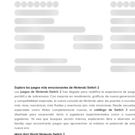
Explora los juegos más emocionantes de Nintendo Switch 2
Los
juegos de Nintendo Switch 2
han llegado para redefinir la experiencia de jueg
portátil y de sobremesa. Con mejoras en rendimiento, gráficos de nueva generació
y compatibilidad mejorada, la nueva consola de Nintendo abre las puertas a mundo
más vivos, mecánicas más fluidas y aventuras aún más inmersivas. Desde secuela
esperadas como títulos completamente nuevos, el
catálogo de Switch 2
est
diseñado para sorprender tanto a jugadores experimentados como a nuevo
jugadores. Ya sea que busques acción intensa, exploración libre o diversión e
familia, aquí encontrarás juegos que aprovechan al máximo el potencial de est
nueva era.
Mario Kart World Nintendo Switch 2