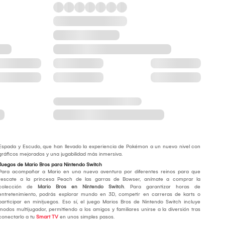
Espada y Escudo, que han llevado la experiencia de Pokémon a un nuevo nivel con
gráficos mejorados y una jugabilidad más inmersiva.
Juegos de Mario Bros para Nintendo Switch
Para acompañar a Mario en una nueva aventura por diferentes reinos para que
rescate a la princesa Peach de las garras de Bowser, anímate a comprar la
colección de
Mario Bros en Nintendo Switch
. Para garantizar horas de
entretenimiento, podrás explorar mundo en 3D, competir en carreras de karts o
participar en minijuegos. Eso sí, el juego Marios Bros de Nintendo Switch incluye
modos multijugador, permitiendo a los amigos y familiares unirse a la diversión tras
conectarlo a tu
Smart TV
en unos simples pasos.