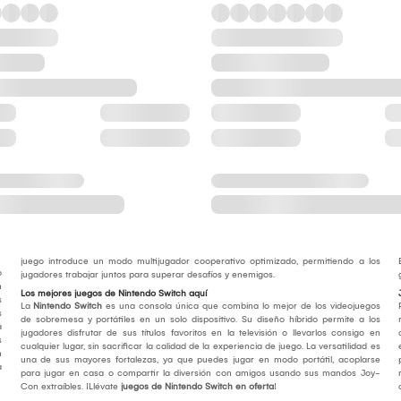
juego introduce un modo multijugador cooperativo optimizado, permitiendo a los
o
jugadores trabajar juntos para superar desafíos y enemigos.
n
Los mejores juegos de Nintendo Switch aquí
s
La
Nintendo Switch
es una consola única que combina lo mejor de los videojuegos
s
de sobremesa y portátiles en un solo dispositivo. Su diseño híbrido permite a los
á
jugadores disfrutar de sus títulos favoritos en la televisión o llevarlos consigo en
s
cualquier lugar, sin sacrificar la calidad de la experiencia de juego. La versatilidad es
n
una de sus mayores fortalezas, ya que puedes jugar en modo portátil, acoplarse
a
para jugar en casa o compartir la diversión con amigos usando sus mandos Joy-
Con extraíbles. ¡Llévate
juegos de Nintendo Switch en oferta
!