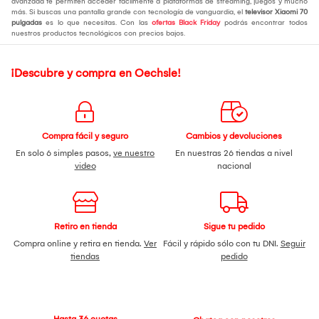
avanzada te permiten acceder fácilmente a plataformas de streaming, juegos y mucho
más. Si buscas una pantalla grande con tecnología de vanguardia, el
televisor Xiaomi 70
pulgadas
es lo que necesitas. Con las
ofertas Black Friday
podrás encontrar todos
nuestros productos tecnológicos con precios bajos.
¡Descubre y compra en Oechsle!
Compra fácil y seguro
Cambios y devoluciones
En solo 6 simples pasos,
ve nuestro
En nuestras 26 tiendas a nivel
video
nacional
Retiro en tienda
Sigue tu pedido
Compra online y retira en tienda.
Ver
Fácil y rápido sólo con tu DNI.
Seguir
tiendas
pedido
Hasta 36 cuotas