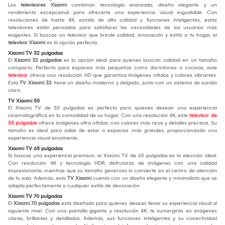
Los
televisores Xiaomi
combinan tecnología avanzada, diseño elegante y un
rendimiento excepcional para ofrecerte una experiencia visual inigualable. Con
resoluciones de hasta 4K, sonido de alta calidad y funciones inteligentes, estos
televisores están pensados para satisfacer las necesidades de los usuarios más
exigentes. Si buscas un televisor que brinde calidad, innovación y estilo a tu hogar, el
televisor Xiaomi
es la opción perfecta.
Xiaomi TV 32 pulgadas
El
Xiaomi 32 pulgadas
es la opción ideal para quienes buscan calidad en un tamaño
compacto. Perfecto para espacios más pequeños como dormitorios o cocinas, este
televisor
ofrece una resolución HD que garantiza imágenes nítidas y colores vibrantes.
Esta
TV Xiaomi 32
tiene un diseño moderno y delgado, junto con un sistema de sonido
claro.
TV Xiaomi 55
El Xiaomi TV de 55 pulgadas es perfecto para quienes desean una experiencia
cinematográfica en la comodidad de su hogar. Con una resolución 4K, este
televisor de
55 pulgadas
ofrece imágenes ultra nítidas, con colores más ricos y detalles precisos. Su
tamaño es ideal para salas de estar o espacios más grandes, proporcionando una
experiencia visual envolvente.
Xiaomi TV 65 pulgadas
Si buscas una experiencia premium, el Xiaomi TV de 65 pulgadas es la elección ideal.
Con resolución 4K y tecnología HDR, disfrutarás de imágenes con una calidad
impresionante, mientras que su tamaño generoso lo convierte en el centro de atención
de tu sala. Además, esta
TV Xiaomi
cuenta con un diseño elegante y minimalista que se
adapta perfectamente a cualquier estilo de decoración.
Xiaomi TV 70 pulgadas
El
Xiaomi 70 pulgadas
está diseñado para quienes desean llevar su experiencia visual al
siguiente nivel. Con una pantalla gigante y resolución 4K, te sumergirás en imágenes
claras, brillantes y detalladas. Además, sus funciones inteligentes y su conectividad