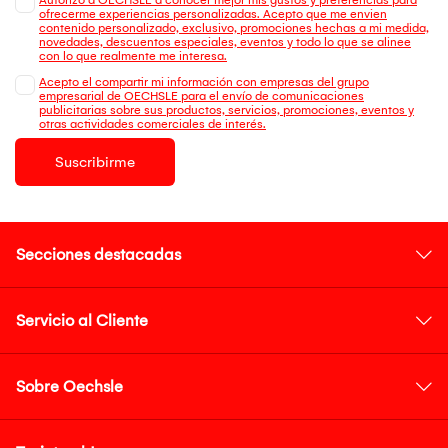
ofrecerme experiencias personalizadas. Acepto que me envien
contenido personalizado, exclusivo, promociones hechas a mi medida,
novedades, descuentos especiales, eventos y todo lo que se alinee
con lo que realmente me interesa.
Acepto el compartir mi información con empresas del grupo
empresarial de OECHSLE para el envío de comunicaciones
publicitarias sobre sus productos, servicios, promociones, eventos y
otras actividades comerciales de interés.
Suscribirme
Secciones destacadas
Servicio al Cliente
Sobre Oechsle