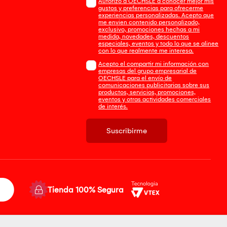
Autorizo a OECHSLE a conocer mejor mis
gustos y preferencias para ofrecerme
experiencias personalizadas. Acepto que
me envien contenido personalizado,
exclusivo, promociones hechas a mi
medida, novedades, descuentos
especiales, eventos y todo lo que se alinee
con lo que realmente me interesa.
Acepto el compartir mi información con
empresas del grupo empresarial de
OECHSLE para el envío de
comunicaciones publicitarias sobre sus
productos, servicios, promociones,
eventos y otras actividades comerciales
de interés.
Suscribirme
Tienda 100% Segura