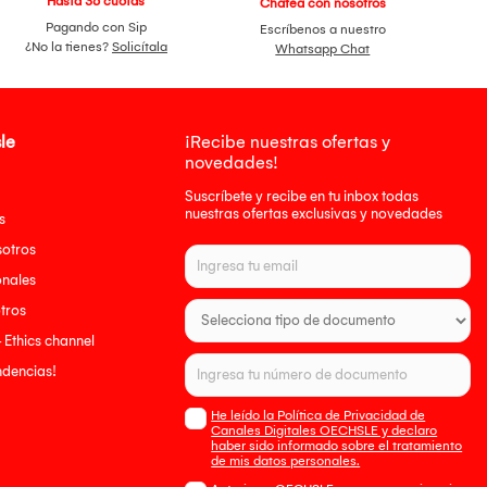
Hasta 36 cuotas
Chatea con nosotros
Pagando con Sip
Escríbenos a nuestro
¿No la tienes?
Solicítala
Whatsapp Chat
le
¡Recibe nuestras ofertas y
novedades!
Suscríbete y recibe en tu inbox todas
nuestras ofertas exclusivas y novedades
s
sotros
onales
tros
- Ethics channel
endencias!
He leído la Política de Privacidad de
Canales Digitales OECHSLE y declaro
haber sido informado sobre el tratamiento
de mis datos personales.