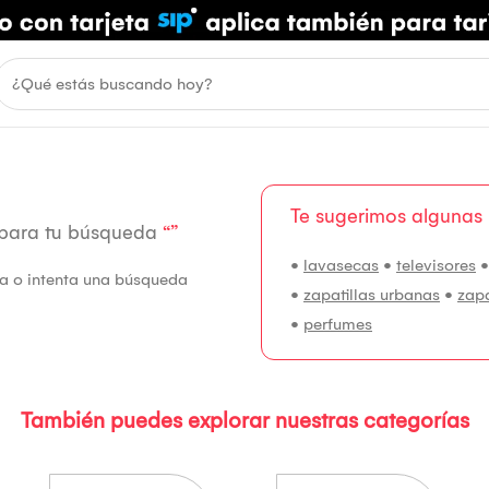
Te sugerimos algunas
 para tu búsqueda
“”
•
lavasecas
•
televisores
fía o intenta una búsqueda
•
zapatillas urbanas
•
zap
•
perfumes
También puedes explorar nuestras categorías