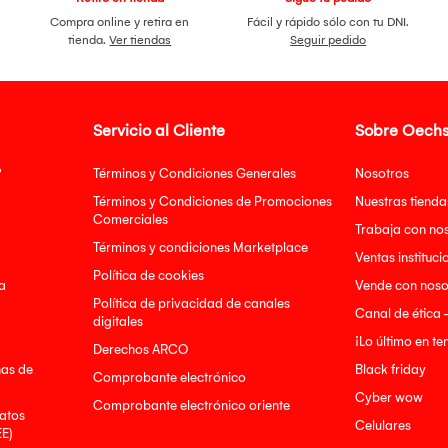
Compra online y retira en
Fácil y rápido sólo con tu DNI.
tienda.
Ver tiendas
Seguir pedido
Servicio al Cliente
Sobre Oechs
?
Términos y Condiciones Generales
Nosotros
Términos y Condiciones de Promociones
Nuestras tienda
Comerciales
Trabaja con no
Términos y condiciones Marketplace
Ventas instituci
Política de cookies
a
Vende con noso
Política de privacidad de canales
Canal de ética 
digitales
¡Lo último en t
Derechos ARCO
nas de
Black friday
Comprobante electrónico
Cyber wow
Comprobante electrónico oriente
atos
Celulares
EE)