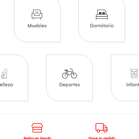
Muebles
Dormitorio
elleza
Deportes
Infant
Retiro en tienda
Sigue tu pedido