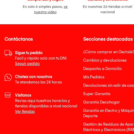
En solo 6 simples pasos,
ve
En nuestras 26 tiendas a nivel
nuestro video
nacional
Contáctanos
Secciones destacadas
¿Cómo comprar en Oechsle
Sigue tu pedido
Facil y rápido solo con tu DNI
Cambios y devoluciones
Seguir pedido
Despacho a Domicilio
Chatea con nosotros
Mis Pedidos
Te atendemos las 24 horas
Devoluciones sin salir de cas
Super Garantía
Visítanos
Revisa aquí nuestros horarios y
Garantía Decohogar
tiendas disponibles a nivel nacional
Garantía en Electro y Máqui
Ver tiendas
Deporte
Gestión de Residuos de Apar
Eléctricos y Electrónicos (RA