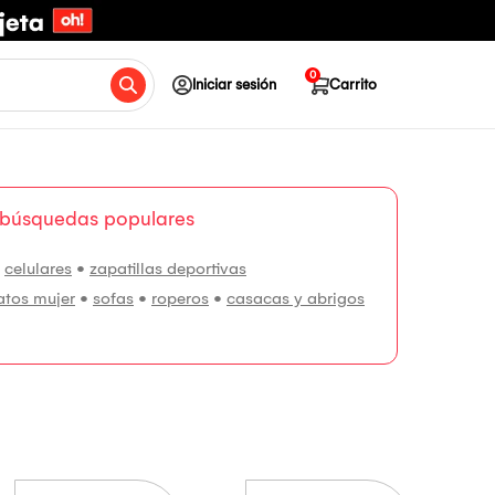
0
Iniciar sesión
Carrito
 búsquedas populares
•
celulares
•
zapatillas deportivas
atos mujer
•
sofas
•
roperos
•
casacas y abrigos