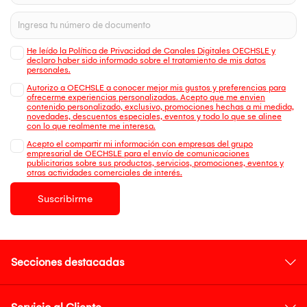
He leído la Política de Privacidad de Canales Digitales OECHSLE y
declaro haber sido informado sobre el tratamiento de mis datos
personales.
Autorizo a OECHSLE a conocer mejor mis gustos y preferencias para
ofrecerme experiencias personalizadas. Acepto que me envien
contenido personalizado, exclusivo, promociones hechas a mi medida,
novedades, descuentos especiales, eventos y todo lo que se alinee
con lo que realmente me interesa.
Acepto el compartir mi información con empresas del grupo
empresarial de OECHSLE para el envío de comunicaciones
publicitarias sobre sus productos, servicios, promociones, eventos y
otras actividades comerciales de interés.
Suscribirme
Secciones destacadas