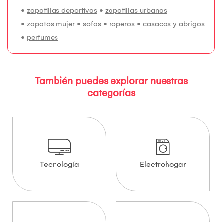
•
zapatillas deportivas
•
zapatillas urbanas
•
zapatos mujer
•
sofas
•
roperos
•
casacas y abrigos
•
perfumes
También puedes explorar nuestras
categorías
Tecnología
Electrohogar