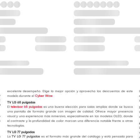
excelente desempeño. Elige la mejor opción y aprovecha los descuentos de este
e
modelo durante el
Cyber Wow
.
:
TV LG 65 pulgadas
a
El
televisor 65 pulgadas
es una buena elección para salas amplias donde se busca
una pantalla de formato grande con imagen de calidad. Ofrece mayor presencia
e
visual y una experiencia más inmersiva, especialmente en los modelos OLED, donde
é
el contraste y la profundidad de color marcan una diferencia notable frente a otras
tecnologías.
TV LG 77 pulgadas
s
La
TV LG 77 pulgadas
es el formato más grande del catálogo y está pensada para