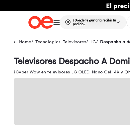
¿Dónde te gustaría recibir tu
pedido?
Tecnologia
Televisores
LG
Despacho a d
Televisores Despacho A Domic
¡Cyber Wow en televisores LG OLED, Nano Cell 4K y QN