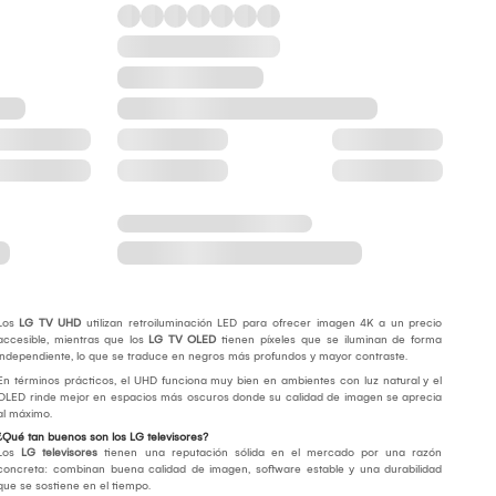
Los
LG TV UHD
utilizan retroiluminación LED para ofrecer imagen 4K a un precio
accesible, mientras que los
LG TV OLED
tienen píxeles que se iluminan de forma
independiente, lo que se traduce en negros más profundos y mayor contraste.
En términos prácticos, el UHD funciona muy bien en ambientes con luz natural y el
OLED rinde mejor en espacios más oscuros donde su calidad de imagen se aprecia
al máximo.
¿Qué tan buenos son los LG televisores?
Los
LG televisores
tienen una reputación sólida en el mercado por una razón
concreta: combinan buena calidad de imagen, software estable y una durabilidad
que se sostiene en el tiempo.