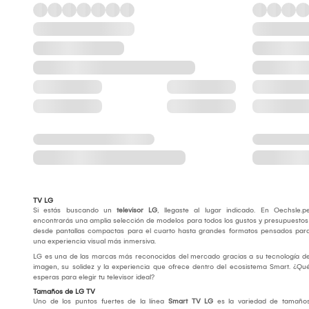
TV LG
Si estás buscando un
televisor LG
, llegaste al lugar indicado. En Oechsle.p
encontrarás una amplia selección de modelos para todos los gustos y presupuestos
desde pantallas compactas para el cuarto hasta grandes formatos pensados par
una experiencia visual más inmersiva.
LG es una de las marcas más reconocidas del mercado gracias a su tecnología d
imagen, su solidez y la experiencia que ofrece dentro del ecosistema Smart. ¿Qu
esperas para elegir tu televisor ideal?
Tamaños de LG TV
Uno de los puntos fuertes de la línea
Smart TV LG
es la variedad de tamaño