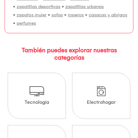
•
zapatillas deportivas
•
zapatillas urbanas
•
zapatos mujer
•
sofas
•
roperos
•
casacas y abrigos
•
perfumes
También puedes explorar nuestras
categorías
Tecnología
Electrohogar