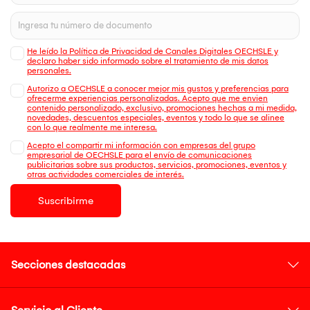
He leído la Política de Privacidad de Canales Digitales OECHSLE y
declaro haber sido informado sobre el tratamiento de mis datos
personales.
Autorizo a OECHSLE a conocer mejor mis gustos y preferencias para
ofrecerme experiencias personalizadas. Acepto que me envien
contenido personalizado, exclusivo, promociones hechas a mi medida,
novedades, descuentos especiales, eventos y todo lo que se alinee
con lo que realmente me interesa.
Acepto el compartir mi información con empresas del grupo
empresarial de OECHSLE para el envío de comunicaciones
publicitarias sobre sus productos, servicios, promociones, eventos y
otras actividades comerciales de interés.
Suscribirme
Secciones destacadas