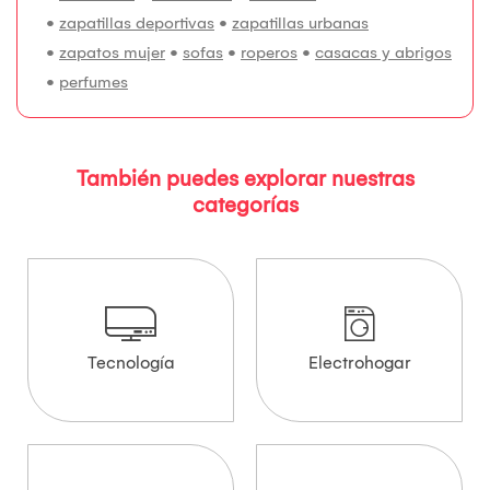
•
zapatillas deportivas
•
zapatillas urbanas
•
zapatos mujer
•
sofas
•
roperos
•
casacas y abrigos
•
perfumes
También puedes explorar nuestras
categorías
Tecnología
Electrohogar