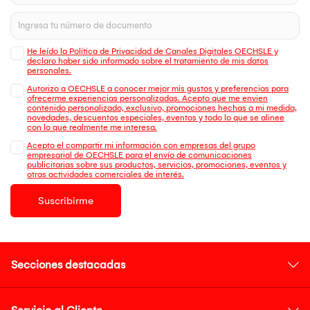
He leído la Política de Privacidad de Canales Digitales OECHSLE y
declaro haber sido informado sobre el tratamiento de mis datos
personales.
Autorizo a OECHSLE a conocer mejor mis gustos y preferencias para
ofrecerme experiencias personalizadas. Acepto que me envien
contenido personalizado, exclusivo, promociones hechas a mi medida,
novedades, descuentos especiales, eventos y todo lo que se alinee
con lo que realmente me interesa.
Acepto el compartir mi información con empresas del grupo
empresarial de OECHSLE para el envío de comunicaciones
publicitarias sobre sus productos, servicios, promociones, eventos y
otras actividades comerciales de interés.
Suscribirme
Secciones destacadas