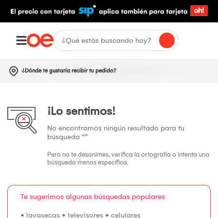
¿Dónde te gustaría recibir tu pedido?
¡Lo sentimos!
No encontramos ningún resultado para tu
búsqueda
“”
Pero no te desanimes, verifica la ortografía o intenta una
búsqueda menos específica.
Te sugerimos algunas búsquedas populares
•
lavasecas
•
televisores
•
celulares