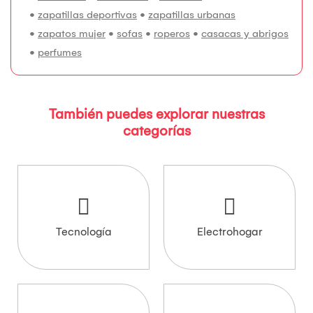
•
zapatillas deportivas
•
zapatillas urbanas
•
zapatos mujer
•
sofas
•
roperos
•
casacas y abrigos
•
perfumes
También puedes explorar nuestras
categorías
Tecnología
Electrohogar