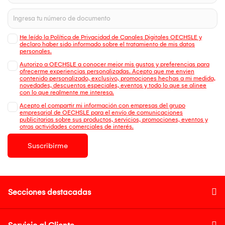
He leído la Política de Privacidad de Canales Digitales OECHSLE y
declaro haber sido informado sobre el tratamiento de mis datos
personales.
Autorizo a OECHSLE a conocer mejor mis gustos y preferencias para
ofrecerme experiencias personalizadas. Acepto que me envien
contenido personalizado, exclusivo, promociones hechas a mi medida,
novedades, descuentos especiales, eventos y todo lo que se alinee
con lo que realmente me interesa.
Acepto el compartir mi información con empresas del grupo
empresarial de OECHSLE para el envío de comunicaciones
publicitarias sobre sus productos, servicios, promociones, eventos y
otras actividades comerciales de interés.
Suscribirme
Secciones destacadas