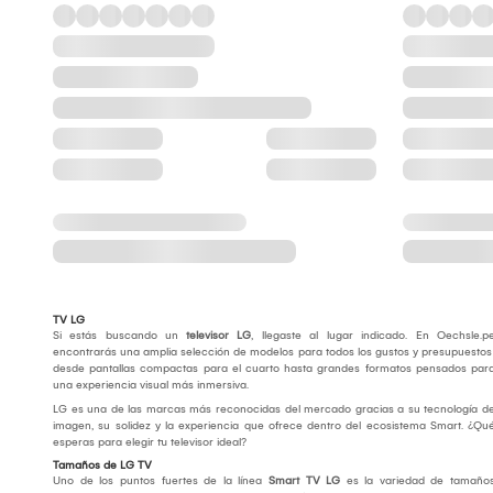
TV LG
Si estás buscando un
televisor LG
, llegaste al lugar indicado. En Oechsle.p
encontrarás una amplia selección de modelos para todos los gustos y presupuestos
desde pantallas compactas para el cuarto hasta grandes formatos pensados par
una experiencia visual más inmersiva.
LG es una de las marcas más reconocidas del mercado gracias a su tecnología d
imagen, su solidez y la experiencia que ofrece dentro del ecosistema Smart. ¿Qu
esperas para elegir tu televisor ideal?
Tamaños de LG TV
Uno de los puntos fuertes de la línea
Smart TV LG
es la variedad de tamaño