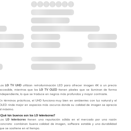
Los
LG TV UHD
utilizan retroiluminación LED para ofrecer imagen 4K a un precio
accesible, mientras que los
LG TV OLED
tienen píxeles que se iluminan de forma
independiente, lo que se traduce en negros más profundos y mayor contraste.
En términos prácticos, el UHD funciona muy bien en ambientes con luz natural y el
OLED rinde mejor en espacios más oscuros donde su calidad de imagen se aprecia
al máximo.
¿Qué tan buenos son los LG televisores?
Los
LG televisores
tienen una reputación sólida en el mercado por una razón
concreta: combinan buena calidad de imagen, software estable y una durabilidad
que se sostiene en el tiempo.