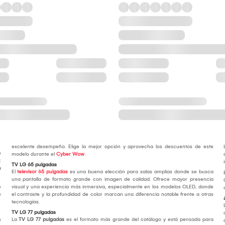
excelente desempeño. Elige la mejor opción y aprovecha los descuentos de este
e
modelo durante el
Cyber Wow
.
:
TV LG 65 pulgadas
a
El
televisor 65 pulgadas
es una buena elección para salas amplias donde se busca
una pantalla de formato grande con imagen de calidad. Ofrece mayor presencia
e
visual y una experiencia más inmersiva, especialmente en los modelos OLED, donde
é
el contraste y la profundidad de color marcan una diferencia notable frente a otras
tecnologías.
TV LG 77 pulgadas
s
La
TV LG 77 pulgadas
es el formato más grande del catálogo y está pensada para