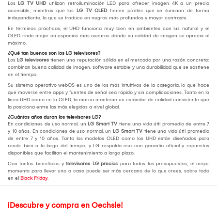
Los
LG TV UHD
utilizan retroiluminación LED para ofrecer imagen 4K a un precio
accesible, mientras que los
LG TV OLED
tienen píxeles que se iluminan de forma
independiente, lo que se traduce en negros más profundos y mayor contraste.
En términos prácticos, el UHD funciona muy bien en ambientes con luz natural y el
OLED rinde mejor en espacios más oscuros donde su calidad de imagen se aprecia al
máximo.
¿Qué tan buenos son los LG televisores?
Los
LG televisores
tienen una reputación sólida en el mercado por una razón concreta:
combinan buena calidad de imagen, software estable y una durabilidad que se sostiene
en el tiempo.
Su sistema operativo webOS es uno de los más intuitivos de la categoría, lo que hace
que moverse entre apps y fuentes de señal sea rápido y sin complicaciones. Tanto en la
línea UHD como en la OLED, la marca mantiene un estándar de calidad consistente que
la posiciona entre las más elegidas a nivel global.
¿Cuántos años duran los televisores LG?
En condiciones de uso normal, un
LG Smart TV
tiene una vida útil promedio de entre 7
y 10 años. En condiciones de uso normal, un
LG Smart TV
tiene una vida útil promedio
de entre 7 y 10 años. Tanto los modelos OLED como los UHD están diseñados para
rendir bien a lo largo del tiempo, y LG respalda eso con garantía oficial y repuestos
disponibles que facilitan el mantenimiento a largo plazo.
Con tantos beneficios y
televisores LG precios
para todos los presupuestos, el mejor
momento para llevar uno a casa puede ser más cercano de lo que crees, sobre todo
en el
Black Friday
.
¡Descubre y compra en Oechsle!