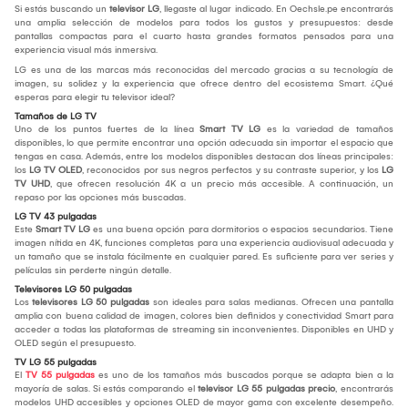
Si estás buscando un
televisor LG
, llegaste al lugar indicado. En Oechsle.pe encontrarás
una amplia selección de modelos para todos los gustos y presupuestos: desde
pantallas compactas para el cuarto hasta grandes formatos pensados para una
experiencia visual más inmersiva.
LG es una de las marcas más reconocidas del mercado gracias a su tecnología de
imagen, su solidez y la experiencia que ofrece dentro del ecosistema Smart. ¿Qué
esperas para elegir tu televisor ideal?
Tamaños de LG TV
Uno de los puntos fuertes de la línea
Smart TV LG
es la variedad de tamaños
disponibles, lo que permite encontrar una opción adecuada sin importar el espacio que
tengas en casa. Además, entre los modelos disponibles destacan dos líneas principales:
los
LG TV OLED
, reconocidos por sus negros perfectos y su contraste superior, y los
LG
TV UHD
, que ofrecen resolución 4K a un precio más accesible. A continuación, un
repaso por las opciones más buscadas.
LG TV 43 pulgadas
Este
Smart TV LG
es una buena opción para dormitorios o espacios secundarios. Tiene
imagen nítida en 4K, funciones completas para una experiencia audiovisual adecuada y
un tamaño que se instala fácilmente en cualquier pared. Es suficiente para ver series y
películas sin perderte ningún detalle.
Televisores LG 50 pulgadas
Los
televisores LG 50 pulgadas
son ideales para salas medianas. Ofrecen una pantalla
amplia con buena calidad de imagen, colores bien definidos y conectividad Smart para
acceder a todas las plataformas de streaming sin inconvenientes. Disponibles en UHD y
OLED según el presupuesto.
TV LG 55 pulgadas
El
TV 55 pulgadas
es uno de los tamaños más buscados porque se adapta bien a la
mayoría de salas. Si estás comparando el
televisor LG 55 pulgadas precio
, encontrarás
modelos UHD accesibles y opciones OLED de mayor gama con excelente desempeño.