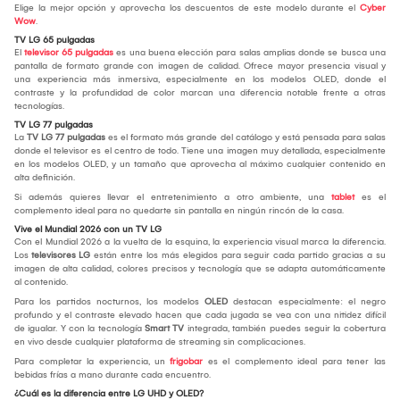
Elige la mejor opción y aprovecha los descuentos de este modelo durante el
Cyber
Wow
.
TV LG 65 pulgadas
El
televisor 65 pulgadas
es una buena elección para salas amplias donde se busca una
pantalla de formato grande con imagen de calidad. Ofrece mayor presencia visual y
una experiencia más inmersiva, especialmente en los modelos OLED, donde el
contraste y la profundidad de color marcan una diferencia notable frente a otras
tecnologías.
TV LG 77 pulgadas
La
TV LG 77 pulgadas
es el formato más grande del catálogo y está pensada para salas
donde el televisor es el centro de todo. Tiene una imagen muy detallada, especialmente
en los modelos OLED, y un tamaño que aprovecha al máximo cualquier contenido en
alta definición.
Si además quieres llevar el entretenimiento a otro ambiente, una
tablet
es el
complemento ideal para no quedarte sin pantalla en ningún rincón de la casa.
Vive el Mundial 2026 con un TV LG
Con el Mundial 2026 a la vuelta de la esquina, la experiencia visual marca la diferencia.
Los
televisores LG
están entre los más elegidos para seguir cada partido gracias a su
imagen de alta calidad, colores precisos y tecnología que se adapta automáticamente
al contenido.
Para los partidos nocturnos, los modelos
OLED
destacan especialmente: el negro
profundo y el contraste elevado hacen que cada jugada se vea con una nitidez difícil
de igualar. Y con la tecnología
Smart TV
integrada, también puedes seguir la cobertura
en vivo desde cualquier plataforma de streaming sin complicaciones.
Para completar la experiencia, un
frigobar
es el complemento ideal para tener las
bebidas frías a mano durante cada encuentro.
¿Cuál es la diferencia entre LG UHD y OLED?