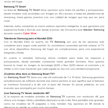
rincón del hogar.
Samsung TV Smart
La línea de
Samsung TV Smart
tiene opciones para todos los perfiles y presupuestos:
desde modelos más accesibles con imagen en 4K y acceso a todas las plataformas de
streaming, hasta gamas premium con una calidad de imagen que hay que ver para
creer.
Además, todos comparten el mismo sistema operativo inteligente, lo que garantiza una
experiencia fluida y fácil de usar desde el primer día. Encuentra este
televisor Samsung
durante nuestro
Cyber Wow
.
Televisores Samsung para el Mundial 2026
Con el Mundial 2026 en puerta, los
TV Samsung
son una de las opciones más
completas para seguir cada partido. Su ecosistema conectado permite enlazar el TV
con otros dispositivos Samsung del hogar sin complicaciones, para una experiencia
integrada y fluida.
En cuanto a variedad, Samsung ofrece modelos para todos los espacios y
presupuestos, desde pantallas compactas hasta grandes formatos. Para quienes
buscan lo mejor en imagen, la tecnología QLED y Neo QLED elevan el contraste y la
nitidez a otro nivel, haciendo que cada jugada se vea con una claridad excepcional.
¿Cuántos años dura un Samsung Smart TV?
Un
Samsung Smart TV
tiene una vida útil estimada de 7 a 10 años. Samsung garantiza
actualizaciones de software durante ese mismo período, lo que significa que el televisor
se mantiene funcional y al día con el paso del tiempo. En pocas palabras, es una
inversión que acompaña por mucho tiempo.
¿Los Samsung TV tienen resolución 4K?
Sí, la mayoría de modelos actuales de
Samsung TV
cuentan con resolución 4K, que
ofrece una imagen nítida y detallada ideal para el día a día. Para pantallas más grandes,
como los modelos de 75 pulgadas o más, también hay opciones en 8K donde la
diferencia en detalle se vuelve más perceptible.