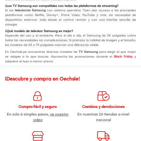
¿Los TV Samsung son compatibles con todas las plataformas de streaming?
Sí, los
televisores Samsung
con sistema operativo Tizen dan acceso a las principales
plataformas como Netflix, Disney+, Prime Video, YouTube y más, sin necesidad de
dispositivos externos: todo desde el control remoto y con una interfaz sencilla de
navegar.
¿Qué modelo de televisor Samsung es mejor?
Depende del uso y el ambiente. Para el día a día, el Samsung de 55 pulgadas cubre
todas las necesidades sin complicaciones. Si priorizas la calidad de imagen y el tamaño,
los modelos de 65 o 75 pulgadas marcan una diferencia visible.
En Oechsle.pe encuentras diversos modelos de
TV Samsung
para elegir el que mejor
se adapte a lo que buscas. Aprovecha las promociones durante el
Black Friday
y
adquiere el tuyo a menor precio.
¡Descubre y compra en Oechsle!
Compra fácil y seguro
Cambios y devoluciones
En solo 6 simples pasos,
ve nuestro
En nuestras 26 tiendas a nivel
video
nacional