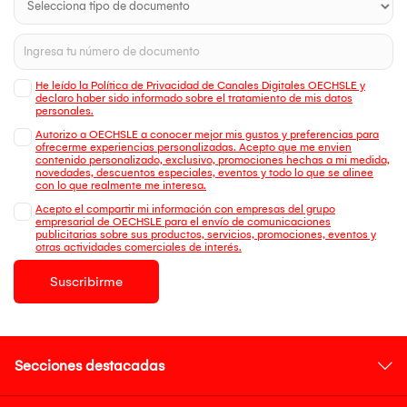
He leído la Política de Privacidad de Canales Digitales OECHSLE y
declaro haber sido informado sobre el tratamiento de mis datos
personales.
Autorizo a OECHSLE a conocer mejor mis gustos y preferencias para
ofrecerme experiencias personalizadas. Acepto que me envien
contenido personalizado, exclusivo, promociones hechas a mi medida,
novedades, descuentos especiales, eventos y todo lo que se alinee
con lo que realmente me interesa.
Acepto el compartir mi información con empresas del grupo
empresarial de OECHSLE para el envío de comunicaciones
publicitarias sobre sus productos, servicios, promociones, eventos y
otras actividades comerciales de interés.
Suscribirme
Secciones destacadas