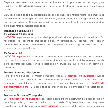
Elegir un buen televisor es una de las decisiones más importantes para el hogar, y los
modelos de
TV Samsung
llevan años marcando el estándar en imagen, tecnología y
diseño.
En Oechsle.pe tienes a tu disposición desde opciones de entrada hasta las gamas más
premium, con tecnología de panel avanzada, sistema operativo inteligente y tamaños
para cada ambiente. Si estás pensando en renovar tu sala, este es el momento ideal
para encontrar el modelo adecuado.
Tamaños de Samsung TV
TV Samsung 50 pulgadas
La
TV 50 pulgadas
es la opción ideal para dormitorios amplios o salas medianas. Su
resolución 4K garantiza imágenes nítidas y detalladas. Si además eres gamer,
encontrarás modelos compatibles con consolas de última generación para una
experiencia de juego fluida.
TV Samsung 55
La
TV 55 pulgadas
es el punto de equilibrio entre tamaño e inmersión. Es el tamaño
más popular para salas de estar porque ofrece una pantalla suficientemente grande
para disfrutar películas, series o partidos en grupo sin que el televisor domine el
ambiente.
Televisor Samsung 65 pulgadas
Para quienes buscan el máximo impacto visual, el
televisor 65 pulgadas
lleva la
experiencia a otro nivel. A este tamaño, cada partido, película o serie cobra una
dimensión completamente distinta, por lo que combinarlo con un
centro de
entretenimiento para TV
marca toda la diferencia en la comodidad y la estética del
espacio.
Televisores Samsung 75 pulgadas
Los
televisores de 75 pulgadas
son ideales para quienes disfrutan de cada detalle en
pantalla grande, ya sea una película o una serie. Si quieres llevar tus programas
favoritos a otra habitación, una
tablet Samsung
te permite disfrutarlos desde cualquier