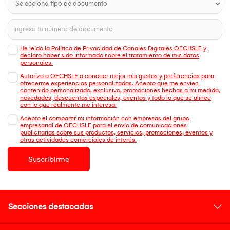
He leído la Política de Privacidad de Canales Digitales OECHSLE y
declaro haber sido informado sobre el tratamiento de mis datos
personales.
Autorizo a OECHSLE a conocer mejor mis gustos y preferencias para
ofrecerme experiencias personalizadas. Acepto que me envien
contenido personalizado, exclusivo, promociones hechas a mi medida,
novedades, descuentos especiales, eventos y todo lo que se alinee
con lo que realmente me interesa.
Acepto el compartir mi información con empresas del grupo
empresarial de OECHSLE para el envío de comunicaciones
publicitarias sobre sus productos, servicios, promociones, eventos y
otras actividades comerciales de interés.
Suscribirme
Secciones destacadas