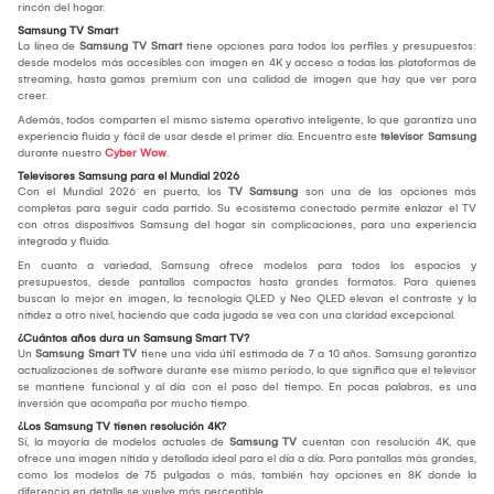
rincón del hogar.
Samsung TV Smart
La línea de
Samsung TV Smart
tiene opciones para todos los perfiles y presupuestos:
desde modelos más accesibles con imagen en 4K y acceso a todas las plataformas de
streaming, hasta gamas premium con una calidad de imagen que hay que ver para
creer.
Además, todos comparten el mismo sistema operativo inteligente, lo que garantiza una
experiencia fluida y fácil de usar desde el primer día. Encuentra este
televisor Samsung
durante nuestro
Cyber Wow
.
Televisores Samsung para el Mundial 2026
Con el Mundial 2026 en puerta, los
TV Samsung
son una de las opciones más
completas para seguir cada partido. Su ecosistema conectado permite enlazar el TV
con otros dispositivos Samsung del hogar sin complicaciones, para una experiencia
integrada y fluida.
En cuanto a variedad, Samsung ofrece modelos para todos los espacios y
presupuestos, desde pantallas compactas hasta grandes formatos. Para quienes
buscan lo mejor en imagen, la tecnología QLED y Neo QLED elevan el contraste y la
nitidez a otro nivel, haciendo que cada jugada se vea con una claridad excepcional.
¿Cuántos años dura un Samsung Smart TV?
Un
Samsung Smart TV
tiene una vida útil estimada de 7 a 10 años. Samsung garantiza
actualizaciones de software durante ese mismo período, lo que significa que el televisor
se mantiene funcional y al día con el paso del tiempo. En pocas palabras, es una
inversión que acompaña por mucho tiempo.
¿Los Samsung TV tienen resolución 4K?
Sí, la mayoría de modelos actuales de
Samsung TV
cuentan con resolución 4K, que
ofrece una imagen nítida y detallada ideal para el día a día. Para pantallas más grandes,
como los modelos de 75 pulgadas o más, también hay opciones en 8K donde la
diferencia en detalle se vuelve más perceptible.