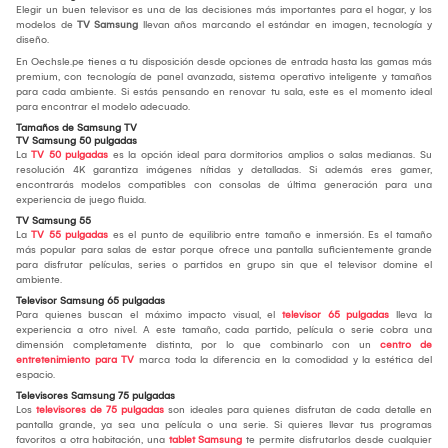
Elegir un buen televisor es una de las decisiones más importantes para el hogar, y los
modelos de
TV Samsung
llevan años marcando el estándar en imagen, tecnología y
diseño.
En Oechsle.pe tienes a tu disposición desde opciones de entrada hasta las gamas más
premium, con tecnología de panel avanzada, sistema operativo inteligente y tamaños
para cada ambiente. Si estás pensando en renovar tu sala, este es el momento ideal
para encontrar el modelo adecuado.
Tamaños de Samsung TV
TV Samsung 50 pulgadas
La
TV 50 pulgadas
es la opción ideal para dormitorios amplios o salas medianas. Su
resolución 4K garantiza imágenes nítidas y detalladas. Si además eres gamer,
encontrarás modelos compatibles con consolas de última generación para una
experiencia de juego fluida.
TV Samsung 55
La
TV 55 pulgadas
es el punto de equilibrio entre tamaño e inmersión. Es el tamaño
más popular para salas de estar porque ofrece una pantalla suficientemente grande
para disfrutar películas, series o partidos en grupo sin que el televisor domine el
ambiente.
Televisor Samsung 65 pulgadas
Para quienes buscan el máximo impacto visual, el
televisor 65 pulgadas
lleva la
experiencia a otro nivel. A este tamaño, cada partido, película o serie cobra una
dimensión completamente distinta, por lo que combinarlo con un
centro de
entretenimiento para TV
marca toda la diferencia en la comodidad y la estética del
espacio.
Televisores Samsung 75 pulgadas
Los
televisores de 75 pulgadas
son ideales para quienes disfrutan de cada detalle en
pantalla grande, ya sea una película o una serie. Si quieres llevar tus programas
favoritos a otra habitación, una
tablet Samsung
te permite disfrutarlos desde cualquier