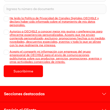
He leído la Política de Privacidad de Canales Digitales OECHSLE y
declaro haber sido informado sobre el tratamiento de mis datos
personales.
Autorizo a OECHSLE a conocer mejor mis gustos y preferencias para
ofrecerme experiencias personalizadas. Acepto que me envien
contenido personalizado, exclusivo, promociones hechas a mi medida,
novedades, descuentos especiales, eventos y todo lo que se alinee
con lo que realmente me interesa.
Acepto el compartir mi información con empresas del grupo
empresarial de OECHSLE para el envío de comunicaciones
publicitarias sobre sus productos, servicios, promociones, eventos y
otras actividades comerciales de interés.
Suscribirme
Secciones destacadas