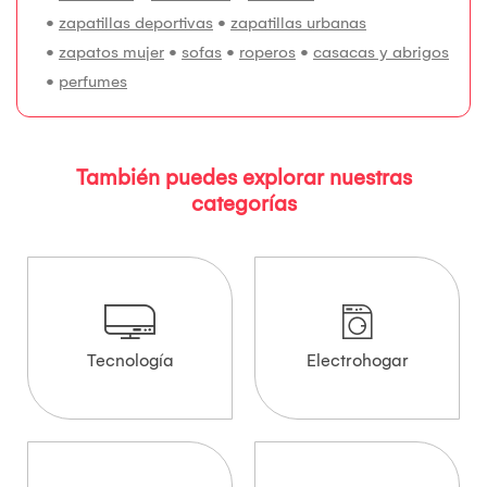
•
zapatillas deportivas
•
zapatillas urbanas
•
zapatos mujer
•
sofas
•
roperos
•
casacas y abrigos
•
perfumes
También puedes explorar nuestras
categorías
Tecnología
Electrohogar