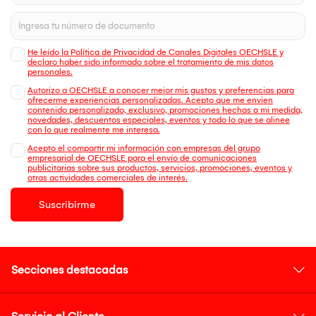
He leído la Política de Privacidad de Canales Digitales OECHSLE y
declaro haber sido informado sobre el tratamiento de mis datos
personales.
Autorizo a OECHSLE a conocer mejor mis gustos y preferencias para
ofrecerme experiencias personalizadas. Acepto que me envien
contenido personalizado, exclusivo, promociones hechas a mi medida,
novedades, descuentos especiales, eventos y todo lo que se alinee
con lo que realmente me interesa.
Acepto el compartir mi información con empresas del grupo
empresarial de OECHSLE para el envío de comunicaciones
publicitarias sobre sus productos, servicios, promociones, eventos y
otras actividades comerciales de interés.
Suscribirme
Secciones destacadas